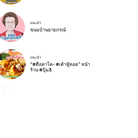
แนะนำ
ขนมบ้านยายภรณ์
แนะนำ
“#ตือคาโค- #เต้าหู้ทอด” หน้า
ร้าน #ปุ้ม3