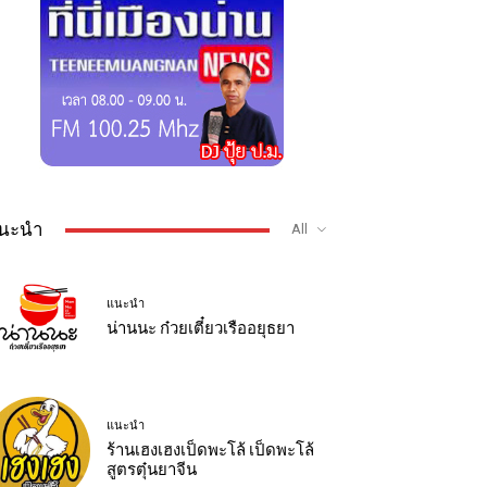
นะนำ
All
แนะนำ
น่านนะ ก๋วยเตี๋ยวเรืออยุธยา
แนะนำ
ร้านเฮงเฮงเป็ดพะโล้ เป็ดพะโล้
สูตรตุ๋นยาจีน