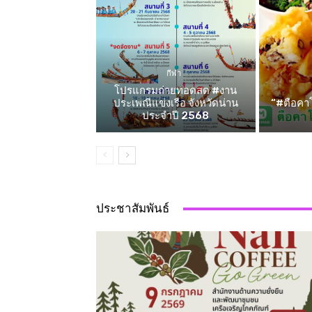
กีฬา
โปรแกรมถ่ายทอดสด #งาน
ประเพณีแข่งเรือ จังหวัดน่าน
“#ตือคาโ
ประจำปี 2568
ประชาสัมพันธ์