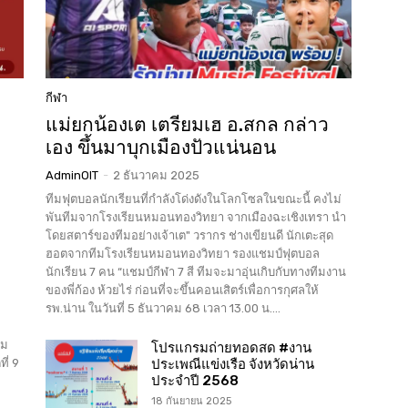
กีฬา
แม่ยกน้องเต เตรียมเฮ อ.สกล กล่าว
เอง ขึ้นมาบุกเมืองปัวแน่นอน
AdminOIT
-
2 ธันวาคม 2025
ทีมฟุตบอลนักเรียนที่กำลังโด่งดังในโลกโซลในขณะนี้ คงไม่
พันทีมจากโรงเรียนหมอนทองวิทยา จากเมืองฉะเชิงเทรา นำ
โดยสตาร์ของทีมอย่างเจ้าเต" วรากร ช่างเขียนดี นักเตะสุด
ฮอตจากทีมโรงเรียนหมอนทองวิทยา รองแชมป์ฟุตบอล
นักเรียน 7 คน “แชมป์กีฬา 7 สี ทีมจะมาอุ่นเกิบกับทางทีมงาน
ของพี่ก้อง ห้วยไร่ ก่อนที่จะขึ้นคอนเสิตร์เพื่อการกุศลให้
รพ.น่าน ในวันที่ 5 ธันวาคม 68 เวลา 13.00 น....
วม
โปรแกรมถ่ายทอดสด #งาน
ี่ 9
ประเพณีแข่งเรือ จังหวัดน่าน
ประจำปี 2568
18 กันยายน 2025