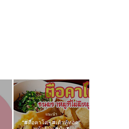
แนะนำ
“#ตือคาโค- #เต้าหู้ทอด”
หน้าร้าน #ปุ้ม3