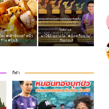
แนะนำ
ไลฟ์สไตล์
ค- #เต้าหู้ทอด” หน้า
มาใช้ถ้วยรางวัล “#น้อลเรือน่าน”
ร้าน #ปุ้ม3
กันเถอะ!
กีฬา