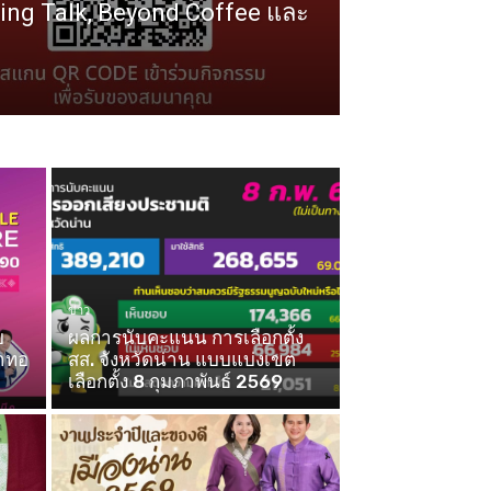
ng Talk, Beyond Coffee และ
ข่าว
บ
ผลการนับคะแนน การเลือกตั้ง
้าทอ
สส. จังหวัดน่าน แบบแบ่งเขต
เลือกตั้ง 8 กุมภาพันธ์ 2569