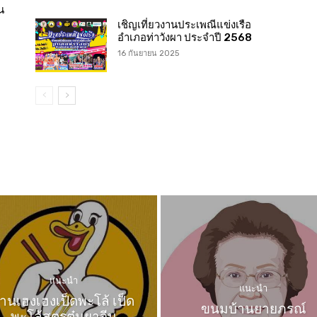
น
เชิญเที่ยวงานประเพณีแข่งเรือ
อำเภอท่าวังผา ประจำปี 2568
16 กันยายน 2025
แนะนำ
แนะนำ
้านเฮงเฮงเป็ดพะโล้ เป็ด
ขนมบ้านยายภรณ์
พะโล้สูตรตุ๋นยาจีน