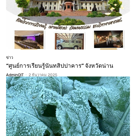
01:01:17
นมัสการสรงน้ำองค์พระบรมสารีริกธาตุ 3 แผ่นดิน ปี
2568 วัดเจดีย์ ต.ดู่ใต้ อ.เมือง จ.น่าน
02:07:34
ประกวดเทพีสงกรานต์คิมหันต์ฤดู น่านนครประจำปี
2568( จัดงาน 14 เมษายน 68 )( LGBTQ )
04:23:07
“#เสน่หา #มนตรา #น่านนครา #เมืองเก่ามีชีวิต”
#เทศกาลไฟกลางเมืองเก่าน่าน #จุดประกายสู่เมือง
มรดกโลก
06:39
ข่าว
“ศูนย์การเรียนรู้นันทสิปปาคาร” จังหวัดน่าน
AdminOIT
-
2 ธันวาคม 2025