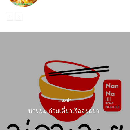
แนะนำ
น่านนะ ก๋วยเตี๋ยวเรืออยุธยา