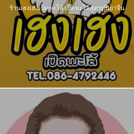
ร้านเฮงเฮงเป็ดพะโล้ เป็ดพะโล้สูตรตุ๋นยาจีน