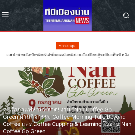
ข่าวล่าสุด
#น่าน พบฉีกบัตรผิด 2 อำเภอ ผอ.กกต.น่าน สั่งเปลี่ยนตัว กปน. ทันที หลัง
ฉีกบัตรผิดรอย 68 ใบ – รอลุ้น กกต. วินิจฉัยเลือกตั้งใหม่หรือไม่
คนรักกาแฟห้ามพลาด! งาน “Nan Coffee Go
Green”ผ่านกิจกรรม Coffee Morning Talk, Beyond
Coffee และ Coffee Cupping & Learning ในงาน Nan
Coffee Go Green