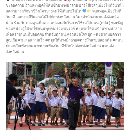
ชะลอความเร็วและหยุดให้คนข้ามทางม้าลาย อาจใช้เวลาเพียงไม่กี่วินาที...
แต่สามารถรักษาชีวิตใครบางคนให้เดินต่อไปได้
“คุณหยุดเพียงไม่กี่
วินาที…แต่บางชีวิตอาจได้ไปต่อ”จังหวัดน่าน โดยสำนักงานขนส่งจังหวัด
น่าน ร่วมกับ กองทุนเพื่อความปลอดภัยในการใช้รถใช้ถนน (กปถ.) ขอเชิญ
ชวนพี่น้องผู้ใช้รถใช้ถนนทุกคน ร่วมรณรงค์ หยุดรถให้คนข้ามทางม้าลาย
เพื่อสร้างถนนที่ปลอดภัยสำหรับทุกคน.#รถหยุดใจหยุด #หยุดรถหยุดการ
สูญเสีย #ชะลอความเร็ว #หยุดให้ทางม้าลาย#ทางม้าลายปลอดภัย #ถนน
ปลอดภัยเพื่อทุกคน #หยุดเพียงวินาทีชีวิตไปต่อ#จังหวัดน่าน #ขนส่ง
จังหวัดน่าน...