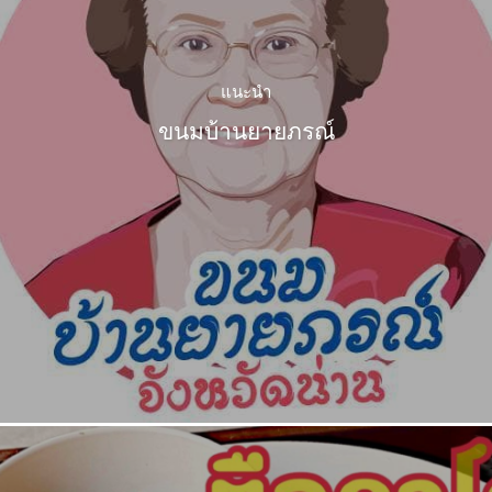
แนะนำ
ขนมบ้านยายภรณ์