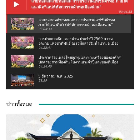
ถ่ายทอดสดถ่ายทอดสด การประกวดแฟชั่นผ้าทอ ภายใต้
แนวคิด“เสน่ห์หัตถกรรมผ้าทอเมืองน่าน”
03:04:33
ถ่ายทอดสดถ่ายทอดสด การประกวดแฟชั่นผ้าทอ
ภายใต้แนวคิด“เสน่ห์หัตถกรรมผ้าทอเมืองน่าน”
03:04:33
การประกวดธิดาดอยน่าน ประจำปี 2569 ความ
งดงามแห่งชาติพันธุ์ ณ เวทีกลางริมน้ำน่าน อ.เมือง
น่าน จ.น่าน
04:28:41
ประกวดร้องเพลงไทยลูกทุ่งและหางเครื่องขององค์กร
ปกครองส่วนท้องถิ่น ในงานประจำปีและของดีเมือง
น่าน 2569
04:24:45
5 ธันวาคม ค.ศ. 2025
58:59
งานแถลงข่าว ประเพณีแข่งเรือจังหวัดน่าน ชิงถ้วย
พระราชทานฯ (เฉลิมฉลองกฐินพระราชทาน)
ข่าวทั้งหมด
02:07:05
เชอรี่ ส่งกำลังใจน้ำท่วมเหนือ ห่วงคนที่บ้านเกิด
จ.น่าน #เชอรี่ #เชอรี่เข็มอัปสร #น้ำท่วมเหนือ #น่าน
04:11
มูลนิธิเพชรเกษมน่าน ทอดผ้าป่าสามัคคี ณ มูลนิธิ
เพชรเกษมน่าน (สำนักงานใหญ่ท่าวังผา) ปี 68