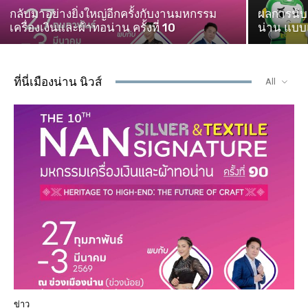
กลับมาอย่างยิ่งใหญ่อีกครั้งกับงานมหกรรม
ผลการนับค
เครื่องเงินและผ้าทอน่าน ครั้งที่ 10
น่าน แบบแ
ที่นี่เมืองน่าน นิวส์
All
ข่าว