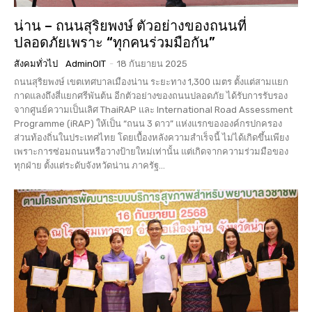
น่าน – ถนนสุริยพงษ์ ตัวอย่างของถนนที่
ปลอดภัยเพราะ “ทุกคนร่วมมือกัน”
สังคมทั่วไป
AdminOIT
-
18 กันยายน 2025
ถนนสุริยพงษ์ เขตเทศบาลเมืองน่าน ระยะทาง 1,300 เมตร ตั้งแต่สามแยก
กาดแลงถึงสี่แยกศรีพันต้น อีกตัวอย่างของถนนปลอดภัย ได้รับการรับรอง
จากศูนย์ความเป็นเลิศ ThaiRAP และ International Road Assessment
Programme (iRAP) ให้เป็น “ถนน 3 ดาว” แห่งแรกขององค์กรปกครอง
ส่วนท้องถิ่นในประเทศไทย โดยเบื้องหลังความสำเร็จนี้ ไม่ได้เกิดขึ้นเพียง
เพราะการซ่อมถนนหรือวางป้ายใหม่เท่านั้น แต่เกิดจากความร่วมมือของ
ทุกฝ่าย ตั้งแต่ระดับจังหวัดน่าน ภาครัฐ...