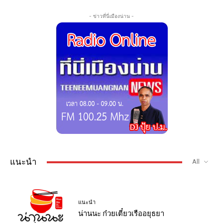
- ข่าวที่นี่เมืองน่าน -
แนะนำ
All
แนะนำ
น่านนะ ก๋วยเตี๋ยวเรืออยุธยา