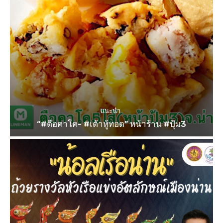
แนะนำ
“#ตือคาโค- #เต้าหู้ทอด” หน้าร้าน #ปุ้ม3