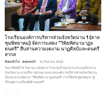
โรงเรียนองค์การบริหารส่วนจังหวัดน่าน 1 (ตาล
ชุมพิทยาคม) จัดการแสดง “วิพิธทัศนานาฏย
ดนตรี” สืบสานความงดงาม นาฏศิลป์และดนตรี
สากล
สังคมทั่วไป
AdminOIT
-
16 กันยายน 2025
วันอาทิตย์ที่ 14 กันยายน 2568 ณ โรงแรมน้ำทองน่าน อำเภอเมืองน่าน
จังหวัดน่าน นายปรีชา สุขรอด รองนายกองค์การบริหารส่วนจังหวัดน่าน
เป็นประธานเปิดงาน “วิพิธทัศนานาฏยดนตรี” ภายใต้หลักสูตรพัฒนา ผู้
เรียนสู่ความเป็นเลิศด้านดนตรี...