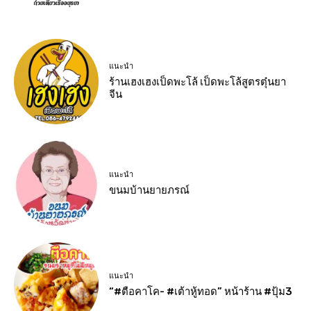
แนะนำ
ร้านเฮงเฮงเป็ดพะโล้ เป็ดพะโล้สูตรตุ๋นยา
จีน
แนะนำ
ขนมบ้านยายภรณ์
แนะนำ
“#ตือคาโค- #เต้าหู้ทอด” หน้าร้าน #ปุ้ม3