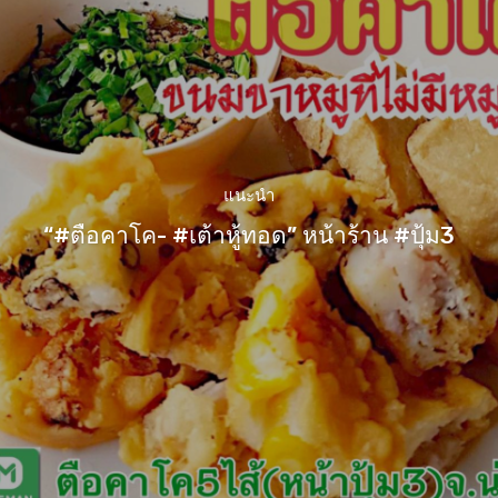
แนะนำ
“#ตือคาโค- #เต้าหู้ทอด” หน้าร้าน #ปุ้ม3