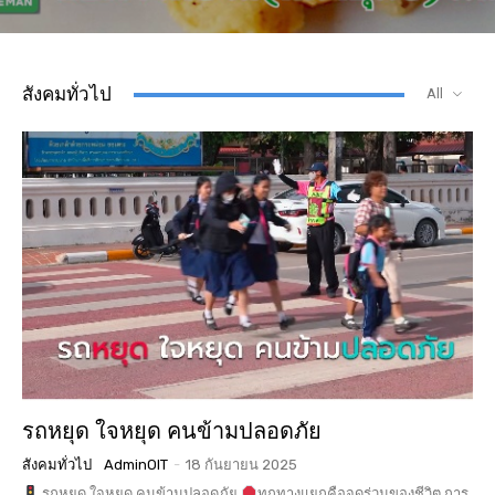
สังคมทั่วไป
All
รถหยุด ใจหยุด คนข้ามปลอดภัย
สังคมทั่วไป
AdminOIT
-
18 กันยายน 2025
รถหยุด ใจหยุด คนข้ามปลอดภัย
ทุกทางแยกคือจุดร่วมของชีวิต การ