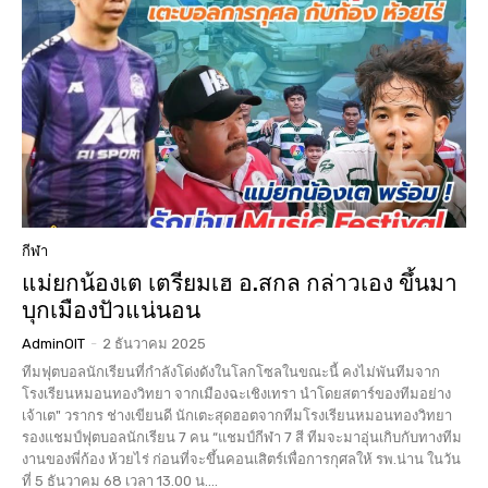
กีฬา
แม่ยกน้องเต เตรียมเฮ อ.สกล กล่าวเอง ขึ้นมา
บุกเมืองปัวแน่นอน
AdminOIT
-
2 ธันวาคม 2025
ทีมฟุตบอลนักเรียนที่กำลังโด่งดังในโลกโซลในขณะนี้ คงไม่พันทีมจาก
โรงเรียนหมอนทองวิทยา จากเมืองฉะเชิงเทรา นำโดยสตาร์ของทีมอย่าง
เจ้าเต" วรากร ช่างเขียนดี นักเตะสุดฮอตจากทีมโรงเรียนหมอนทองวิทยา
รองแชมป์ฟุตบอลนักเรียน 7 คน “แชมป์กีฬา 7 สี ทีมจะมาอุ่นเกิบกับทางทีม
งานของพี่ก้อง ห้วยไร่ ก่อนที่จะขึ้นคอนเสิตร์เพื่อการกุศลให้ รพ.น่าน ในวัน
ที่ 5 ธันวาคม 68 เวลา 13.00 น....