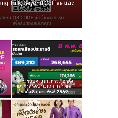
ng Talk, Beyond Coffee และ
ข่าว
บ
ผลการนับคะแนน การเลือกตั้ง
้าทอ
สส. จังหวัดน่าน แบบแบ่งเขต
เลือกตั้ง 8 กุมภาพันธ์ 2569