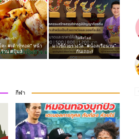
แนะนำ
ไลฟ์สไตล์
ค- #เต้าหู้ทอด” หน้า
มาใช้ถ้วยรางวัล “#น้อลเรือน่าน”
ร้าน #ปุ้ม3
กันเถอะ!
กีฬา