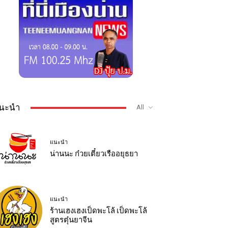
นะนำ
All
แนะนำ
น่านนะ ก๋วยเตี๋ยวเรืออยุธยา
แนะนำ
ร้านเฮงเฮงเป็ดพะโล้ เป็ดพะโล้
สูตรตุ๋นยาจีน