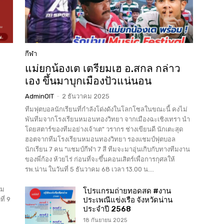
กีฬา
แม่ยกน้องเต เตรียมเฮ อ.สกล กล่าว
เอง ขึ้นมาบุกเมืองปัวแน่นอน
AdminOIT
-
2 ธันวาคม 2025
ทีมฟุตบอลนักเรียนที่กำลังโด่งดังในโลกโซลในขณะนี้ คงไม่
พันทีมจากโรงเรียนหมอนทองวิทยา จากเมืองฉะเชิงเทรา นำ
โดยสตาร์ของทีมอย่างเจ้าเต" วรากร ช่างเขียนดี นักเตะสุด
ฮอตจากทีมโรงเรียนหมอนทองวิทยา รองแชมป์ฟุตบอล
นักเรียน 7 คน “แชมป์กีฬา 7 สี ทีมจะมาอุ่นเกิบกับทางทีมงาน
ของพี่ก้อง ห้วยไร่ ก่อนที่จะขึ้นคอนเสิตร์เพื่อการกุศลให้
รพ.น่าน ในวันที่ 5 ธันวาคม 68 เวลา 13.00 น....
วม
โปรแกรมถ่ายทอดสด #งาน
ี่ 9
ประเพณีแข่งเรือ จังหวัดน่าน
ประจำปี 2568
18 กันยายน 2025