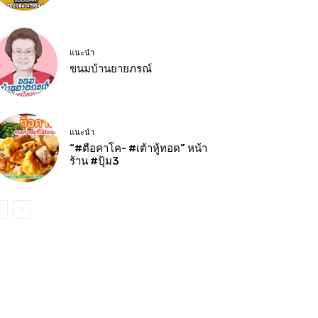
แนะนำ
ขนมบ้านยายภรณ์
แนะนำ
“#ตือคาโค- #เต้าหู้ทอด” หน้า
ร้าน #ปุ้ม3