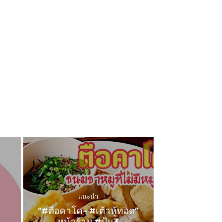
แนะนำ
“#ตือคาโค- #เต้าหู้ทอด”
หน้าร้าน #ปุ้ม3