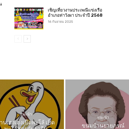
น
เชิญเที่ยวงานประเพณีแข่งเรือ
อำเภอท่าวังผา ประจำปี 2568
16 กันยายน 2025
แนะนำ
แนะนำ
้านเฮงเฮงเป็ดพะโล้ เป็ด
ขนมบ้านยายภรณ์
พะโล้สูตรตุ๋นยาจีน