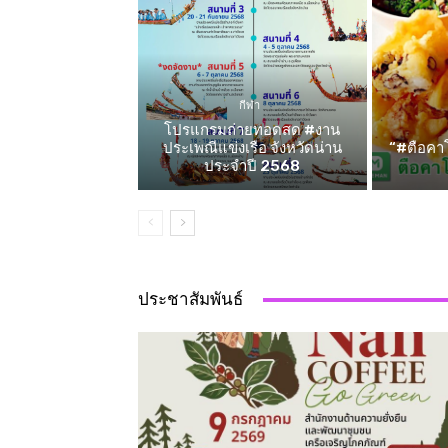
กีฬา
โปรแกรมถ่ายทอดสด #งาน
ประเพณีแข่งเรือ จังหวัดน่าน
“#ตือคาโ
ประจำปี 2568
ประชาสัมพันธ์