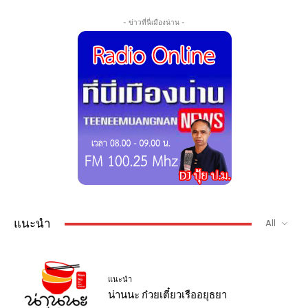
- ข่าวที่นี่เมืองน่าน -
แนะนำ
All
แนะนำ
น่านนะ ก๋วยเตี๋ยวเรืออยุธยา