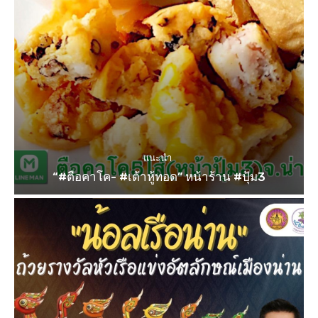
แนะนำ
“#ตือคาโค- #เต้าหู้ทอด” หน้าร้าน #ปุ้ม3