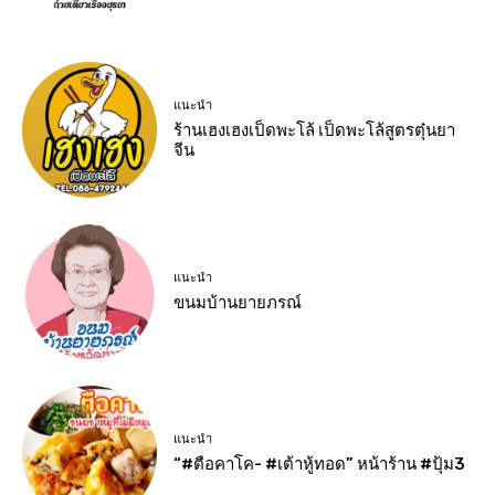
แนะนำ
ร้านเฮงเฮงเป็ดพะโล้ เป็ดพะโล้สูตรตุ๋นยา
จีน
แนะนำ
ขนมบ้านยายภรณ์
แนะนำ
“#ตือคาโค- #เต้าหู้ทอด” หน้าร้าน #ปุ้ม3