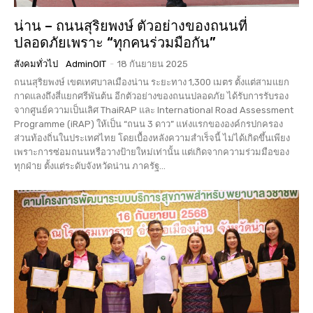
น่าน – ถนนสุริยพงษ์ ตัวอย่างของถนนที่
ปลอดภัยเพราะ “ทุกคนร่วมมือกัน”
สังคมทั่วไป
AdminOIT
-
18 กันยายน 2025
ถนนสุริยพงษ์ เขตเทศบาลเมืองน่าน ระยะทาง 1,300 เมตร ตั้งแต่สามแยก
กาดแลงถึงสี่แยกศรีพันต้น อีกตัวอย่างของถนนปลอดภัย ได้รับการรับรอง
จากศูนย์ความเป็นเลิศ ThaiRAP และ International Road Assessment
Programme (iRAP) ให้เป็น “ถนน 3 ดาว” แห่งแรกขององค์กรปกครอง
ส่วนท้องถิ่นในประเทศไทย โดยเบื้องหลังความสำเร็จนี้ ไม่ได้เกิดขึ้นเพียง
เพราะการซ่อมถนนหรือวางป้ายใหม่เท่านั้น แต่เกิดจากความร่วมมือของ
ทุกฝ่าย ตั้งแต่ระดับจังหวัดน่าน ภาครัฐ...