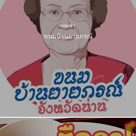
แนะนำ
ขนมบ้านยายภรณ์