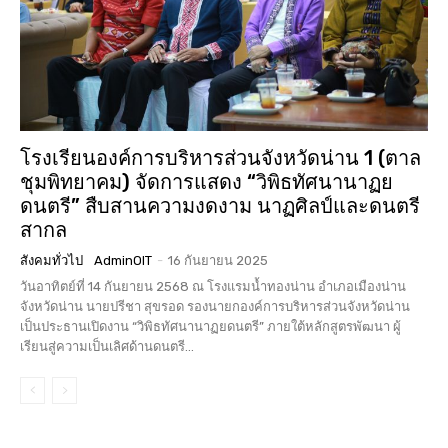
โรงเรียนองค์การบริหารส่วนจังหวัดน่าน 1 (ตาล
ชุมพิทยาคม) จัดการแสดง “วิพิธทัศนานาฏย
ดนตรี” สืบสานความงดงาม นาฏศิลป์และดนตรี
สากล
สังคมทั่วไป
AdminOIT
-
16 กันยายน 2025
วันอาทิตย์ที่ 14 กันยายน 2568 ณ โรงแรมน้ำทองน่าน อำเภอเมืองน่าน
จังหวัดน่าน นายปรีชา สุขรอด รองนายกองค์การบริหารส่วนจังหวัดน่าน
เป็นประธานเปิดงาน “วิพิธทัศนานาฏยดนตรี” ภายใต้หลักสูตรพัฒนา ผู้
เรียนสู่ความเป็นเลิศด้านดนตรี...