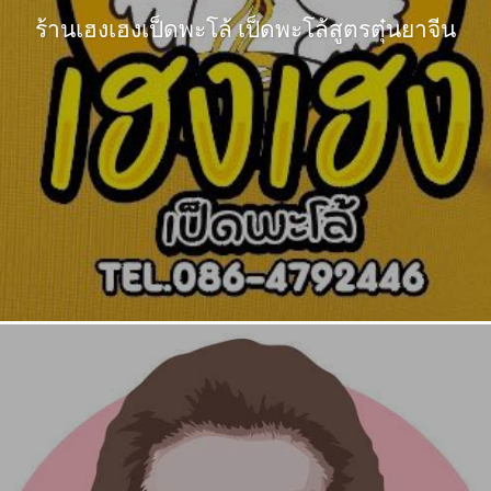
ร้านเฮงเฮงเป็ดพะโล้ เป็ดพะโล้สูตรตุ๋นยาจีน