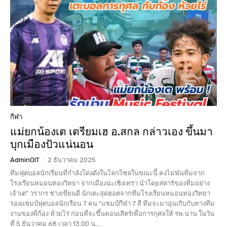
กีฬา
แม่ยกน้องเต เตรียมเฮ อ.สกล กล่าวเอง ขึ้นมา
บุกเมืองปัวแน่นอน
AdminOIT
-
2 ธันวาคม 2025
ทีมฟุตบอลนักเรียนที่กำลังโด่งดังในโลกโซลในขณะนี้ คงไม่พันทีมจาก
โรงเรียนหมอนทองวิทยา จากเมืองฉะเชิงเทรา นำโดยสตาร์ของทีมอย่าง
เจ้าเต" วรากร ช่างเขียนดี นักเตะสุดฮอตจากทีมโรงเรียนหมอนทองวิทยา
รองแชมป์ฟุตบอลนักเรียน 7 คน “แชมป์กีฬา 7 สี ทีมจะมาอุ่นเกิบกับทางทีม
งานของพี่ก้อง ห้วยไร่ ก่อนที่จะขึ้นคอนเสิตร์เพื่อการกุศลให้ รพ.น่าน ในวัน
ที่ 5 ธันวาคม 68 เวลา 13.00 น....