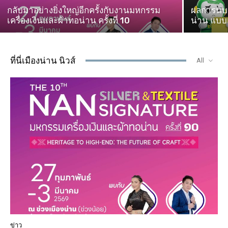
กลับมาอย่างยิ่งใหญ่อีกครั้งกับงานมหกรรม
ผลการนับค
เครื่องเงินและผ้าทอน่าน ครั้งที่ 10
น่าน แบบแ
ที่นี่เมืองน่าน นิวส์
All
ข่าว