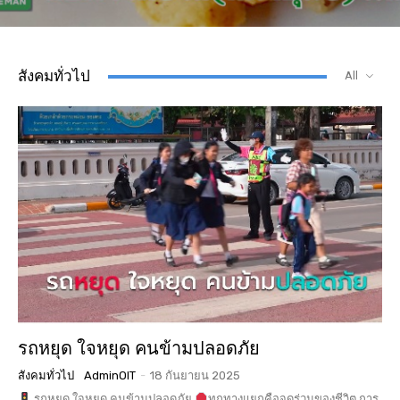
สังคมทั่วไป
All
รถหยุด ใจหยุด คนข้ามปลอดภัย
สังคมทั่วไป
AdminOIT
-
18 กันยายน 2025
รถหยุด ใจหยุด คนข้ามปลอดภัย
ทุกทางแยกคือจุดร่วมของชีวิต การ