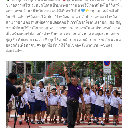
ชะลอความเร็วและหยุดให้คนข้ามทางม้าลาย อาจใช้เวลาเพียงไม่กี่วินาที...
แต่สามารถรักษาชีวิตใครบางคนให้เดินต่อไปได้
“คุณหยุดเพียงไม่กี่
วินาที…แต่บางชีวิตอาจได้ไปต่อ”จังหวัดน่าน โดยสำนักงานขนส่งจังหวัด
น่าน ร่วมกับ กองทุนเพื่อความปลอดภัยในการใช้รถใช้ถนน (กปถ.) ขอเชิญ
ชวนพี่น้องผู้ใช้รถใช้ถนนทุกคน ร่วมรณรงค์ หยุดรถให้คนข้ามทางม้าลาย
เพื่อสร้างถนนที่ปลอดภัยสำหรับทุกคน.#รถหยุดใจหยุด #หยุดรถหยุดการ
สูญเสีย #ชะลอความเร็ว #หยุดให้ทางม้าลาย#ทางม้าลายปลอดภัย #ถนน
ปลอดภัยเพื่อทุกคน #หยุดเพียงวินาทีชีวิตไปต่อ#จังหวัดน่าน #ขนส่ง
จังหวัดน่าน...