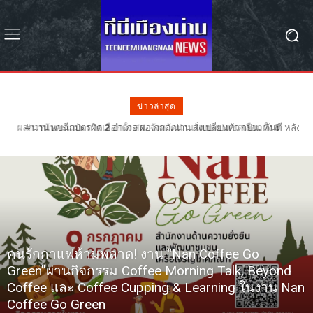
ข่าวล่าสุด
#น่าน พบฉีกบัตรผิด 2 อำเภอ ผอ.กกต.น่าน สั่งเปลี่ยนตัว กปน. ทันที หลัง
ฉีกบัตรผิดรอย 68 ใบ – รอลุ้น กกต. วินิจฉัยเลือกตั้งใหม่หรือไม่
คนรักกาแฟห้ามพลาด! งาน “Nan Coffee Go
Green”ผ่านกิจกรรม Coffee Morning Talk, Beyond
Coffee และ Coffee Cupping & Learning ในงาน Nan
Coffee Go Green