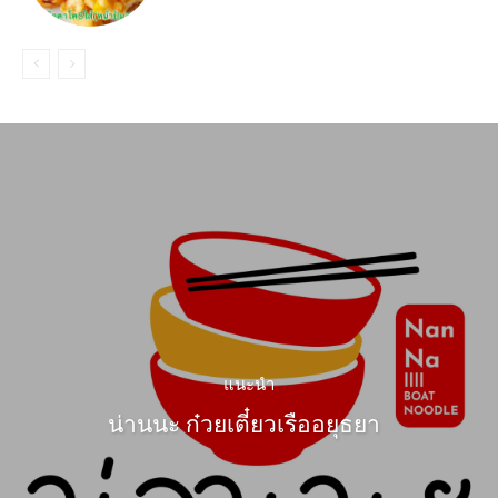
แนะนำ
น่านนะ ก๋วยเตี๋ยวเรืออยุธยา