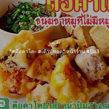
แนะนำ
“#ตือคาโค- #เต้าหู้ทอด” หน้าร้าน #ปุ้ม3