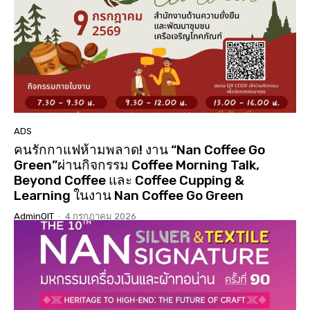
01:01:17
นมัสการสรงน้ำองค์พระบรมสารีริกธาตุ 3 แผ่นดิน ปี
2568 วัดเจดีย์ ต.ดู่ใต้ อ.เมือง จ.น่าน
02:07:34
ประกวดเทพีสงกรานต์คิมหันต์ฤดู น่านนครประจำปี
2568( จัดงาน 14 เมษายน 68 )( LGBTQ )
04:23:07
“#เสน่หา #มนตรา #น่านนครา #เมืองเก่ามีชีวิต”
#เทศกาลไฟกลางเมืองเก่าน่าน #จุดประกายสู่เมือง
มรดกโลก
06:39
ADS
คนรักกาแฟห้ามพลาด! งาน “Nan Coffee Go
Green”ผ่านกิจกรรม Coffee Morning Talk,
Beyond Coffee และ Coffee Cupping &
Learning ในงาน Nan Coffee Go Green
AdminOIT
-
4 กรกฎาคม 2026