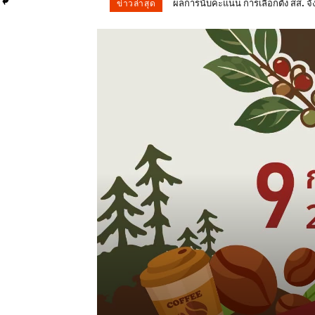
ผลการนับคะแนน การเลือกตั้ง สส. จังหวั
#น่าน พบฉีกบัตรผิด 2 อำเภอ ผอ.กกต.น
ข่าวล่าสุด