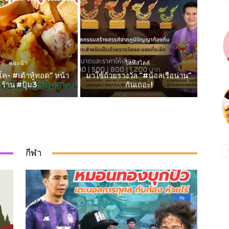
แนะนำ
ไลฟ์สไตล์
ค- #เต้าหู้ทอด” หน้า
มาใช้ถ้วยรางวัล “#น้อลเรือน่าน”
ร้าน #ปุ้ม3
กันเถอะ!
กีฬา