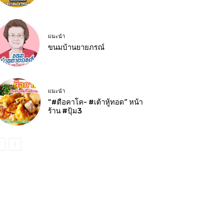
แนะนำ
ขนมบ้านยายภรณ์
แนะนำ
“#ตือคาโค- #เต้าหู้ทอด” หน้า
ร้าน #ปุ้ม3