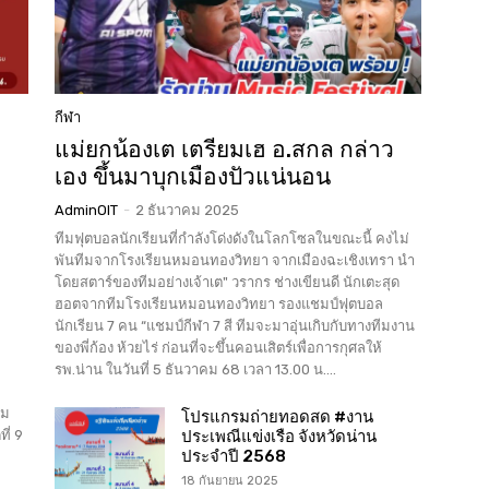
กีฬา
แม่ยกน้องเต เตรียมเฮ อ.สกล กล่าว
เอง ขึ้นมาบุกเมืองปัวแน่นอน
AdminOIT
-
2 ธันวาคม 2025
ทีมฟุตบอลนักเรียนที่กำลังโด่งดังในโลกโซลในขณะนี้ คงไม่
พันทีมจากโรงเรียนหมอนทองวิทยา จากเมืองฉะเชิงเทรา นำ
โดยสตาร์ของทีมอย่างเจ้าเต" วรากร ช่างเขียนดี นักเตะสุด
ฮอตจากทีมโรงเรียนหมอนทองวิทยา รองแชมป์ฟุตบอล
นักเรียน 7 คน “แชมป์กีฬา 7 สี ทีมจะมาอุ่นเกิบกับทางทีมงาน
ของพี่ก้อง ห้วยไร่ ก่อนที่จะขึ้นคอนเสิตร์เพื่อการกุศลให้
รพ.น่าน ในวันที่ 5 ธันวาคม 68 เวลา 13.00 น....
วม
โปรแกรมถ่ายทอดสด #งาน
ี่ 9
ประเพณีแข่งเรือ จังหวัดน่าน
ประจำปี 2568
18 กันยายน 2025