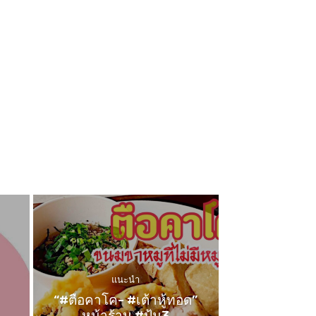
แนะนำ
“#ตือคาโค- #เต้าหู้ทอด”
หน้าร้าน #ปุ้ม3