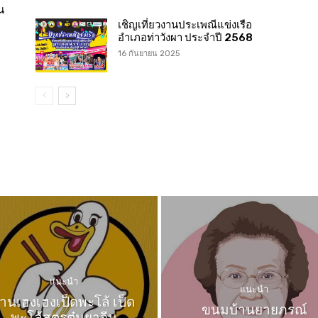
น
เชิญเที่ยวงานประเพณีแข่งเรือ
อำเภอท่าวังผา ประจำปี 2568
16 กันยายน 2025
แนะนำ
แนะนำ
้านเฮงเฮงเป็ดพะโล้ เป็ด
ขนมบ้านยายภรณ์
พะโล้สูตรตุ๋นยาจีน