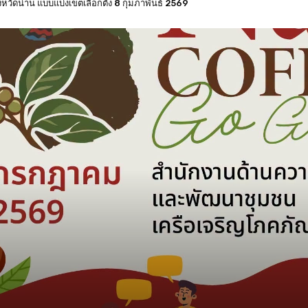
ดน่าน แบบแบ่งเขตเลือกตั้ง 8 กุมภาพันธ์ 2569
่าน สั่งเปลี่ยนตัว กปน. ทันที หลังฉีกบัตรผิดรอย 68 ใบ – รอลุ้น กกต. วินิจฉัยเลือ