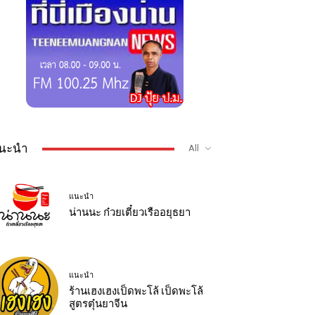
นะนำ
All
แนะนำ
น่านนะ ก๋วยเตี๋ยวเรืออยุธยา
แนะนำ
ร้านเฮงเฮงเป็ดพะโล้ เป็ดพะโล้
สูตรตุ๋นยาจีน