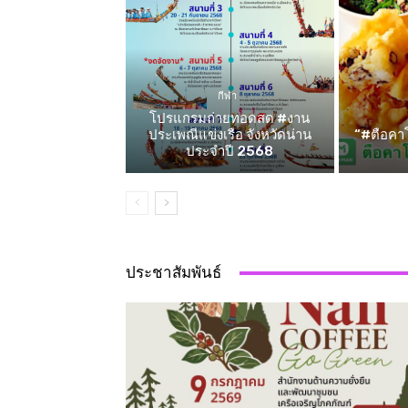
กีฬา
โปรแกรมถ่ายทอดสด #งาน
ประเพณีแข่งเรือ จังหวัดน่าน
“#ตือคาโ
ประจำปี 2568
ประชาสัมพันธ์