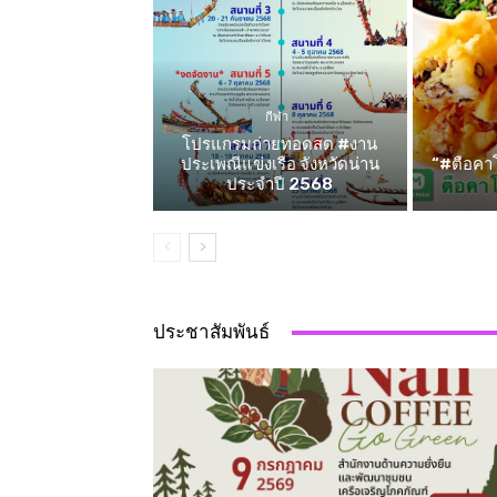
กีฬา
โปรแกรมถ่ายทอดสด #งาน
ประเพณีแข่งเรือ จังหวัดน่าน
“#ตือคาโ
ประจำปี 2568
ประชาสัมพันธ์