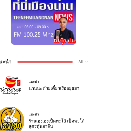
นะนำ
All
แนะนำ
น่านนะ ก๋วยเตี๋ยวเรืออยุธยา
แนะนำ
ร้านเฮงเฮงเป็ดพะโล้ เป็ดพะโล้
สูตรตุ๋นยาจีน