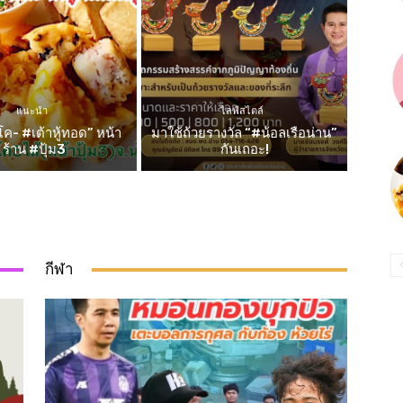
แนะนำ
ไลฟ์สไตล์
ค- #เต้าหู้ทอด” หน้า
มาใช้ถ้วยรางวัล “#น้อลเรือน่าน”
ร้าน #ปุ้ม3
กันเถอะ!
กีฬา