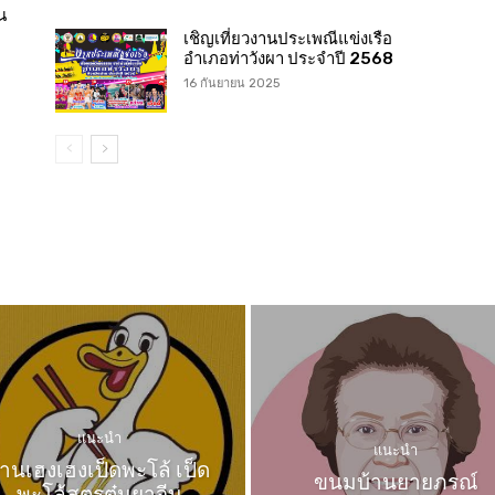
น
เชิญเที่ยวงานประเพณีแข่งเรือ
อำเภอท่าวังผา ประจำปี 2568
16 กันยายน 2025
แนะนำ
แนะนำ
้านเฮงเฮงเป็ดพะโล้ เป็ด
ขนมบ้านยายภรณ์
พะโล้สูตรตุ๋นยาจีน