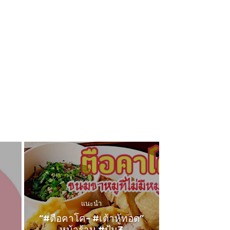
แนะนำ
“#ตือคาโค- #เต้าหู้ทอด”
หน้าร้าน #ปุ้ม3