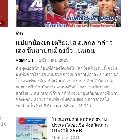
กีฬา
แม่ยกน้องเต เตรียมเฮ อ.สกล กล่าว
เอง ขึ้นมาบุกเมืองปัวแน่นอน
AdminOIT
-
2 ธันวาคม 2025
ทีมฟุตบอลนักเรียนที่กำลังโด่งดังในโลกโซลในขณะนี้ คงไม่
พันทีมจากโรงเรียนหมอนทองวิทยา จากเมืองฉะเชิงเทรา นำ
โดยสตาร์ของทีมอย่างเจ้าเต" วรากร ช่างเขียนดี นักเตะสุด
ฮอตจากทีมโรงเรียนหมอนทองวิทยา รองแชมป์ฟุตบอล
นักเรียน 7 คน “แชมป์กีฬา 7 สี ทีมจะมาอุ่นเกิบกับทางทีมงาน
ของพี่ก้อง ห้วยไร่ ก่อนที่จะขึ้นคอนเสิตร์เพื่อการกุศลให้
รพ.น่าน ในวันที่ 5 ธันวาคม 68 เวลา 13.00 น....
วม
โปรแกรมถ่ายทอดสด #งาน
ี่ 9
ประเพณีแข่งเรือ จังหวัดน่าน
ประจำปี 2568
18 กันยายน 2025