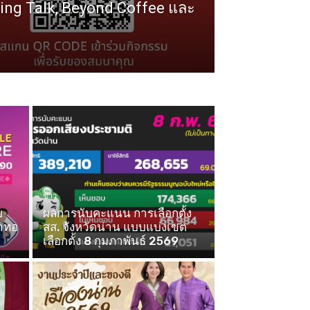
ng Talk, Beyond Coffee และ
ข่าว
บ
ผลการนับคะแนน การเลือกตั้ง
้าทอ
สส. จังหวัดน่าน แบบแบ่งเขต
เลือกตั้ง 8 กุมภาพันธ์ 2569