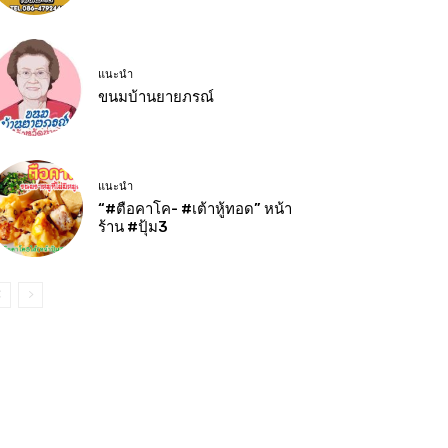
แนะนำ
ขนมบ้านยายภรณ์
แนะนำ
“#ตือคาโค- #เต้าหู้ทอด” หน้า
ร้าน #ปุ้ม3