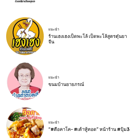
แนะนำ
ร้านเฮงเฮงเป็ดพะโล้ เป็ดพะโล้สูตรตุ๋นยา
จีน
แนะนำ
ขนมบ้านยายภรณ์
แนะนำ
“#ตือคาโค- #เต้าหู้ทอด” หน้าร้าน #ปุ้ม3