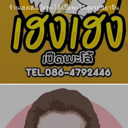
ร้านเฮงเฮงเป็ดพะโล้ เป็ดพะโล้สูตรตุ๋นยาจีน