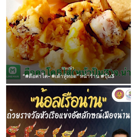
แนะนำ
“#ตือคาโค- #เต้าหู้ทอด” หน้าร้าน #ปุ้ม3