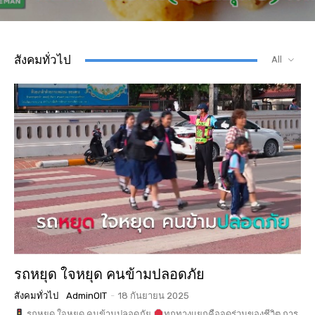
สังคมทั่วไป
All
รถหยุด ใจหยุด คนข้ามปลอดภัย
สังคมทั่วไป
AdminOIT
-
18 กันยายน 2025
รถหยุด ใจหยุด คนข้ามปลอดภัย
ทุกทางแยกคือจุดร่วมของชีวิต การ