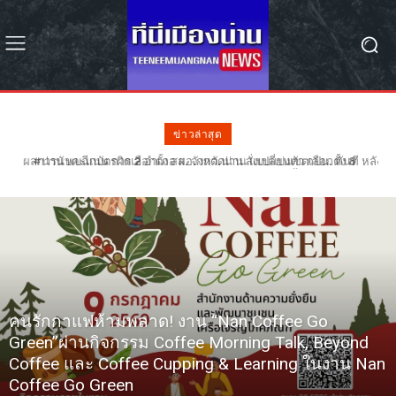
ข่าวล่าสุด
#น่าน พบฉีกบัตรผิด 2 อำเภอ ผอ.กกต.น่าน สั่งเปลี่ยนตัว กปน. ทันที หลัง
ฉีกบัตรผิดรอย 68 ใบ – รอลุ้น กกต. วินิจฉัยเลือกตั้งใหม่หรือไม่
คนรักกาแฟห้ามพลาด! งาน “Nan Coffee Go
Green”ผ่านกิจกรรม Coffee Morning Talk, Beyond
Coffee และ Coffee Cupping & Learning ในงาน Nan
Coffee Go Green