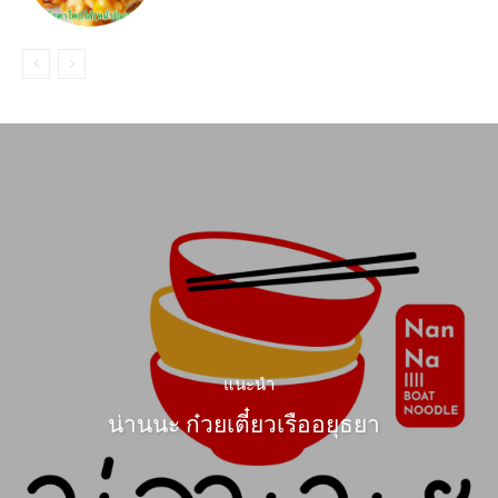
แนะนำ
น่านนะ ก๋วยเตี๋ยวเรืออยุธยา