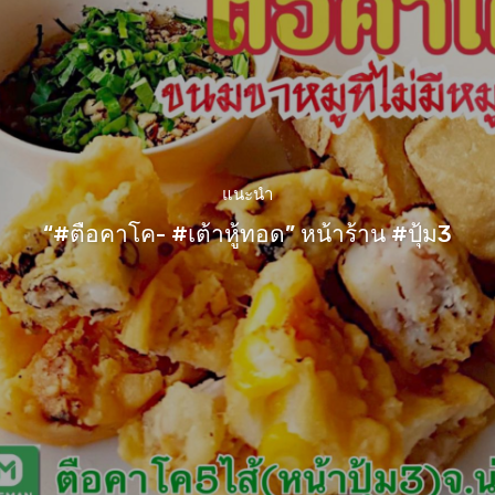
แนะนำ
“#ตือคาโค- #เต้าหู้ทอด” หน้าร้าน #ปุ้ม3