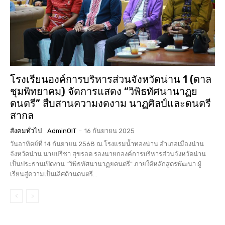
โรงเรียนองค์การบริหารส่วนจังหวัดน่าน 1 (ตาล
ชุมพิทยาคม) จัดการแสดง “วิพิธทัศนานาฏย
ดนตรี” สืบสานความงดงาม นาฏศิลป์และดนตรี
สากล
สังคมทั่วไป
AdminOIT
-
16 กันยายน 2025
วันอาทิตย์ที่ 14 กันยายน 2568 ณ โรงแรมน้ำทองน่าน อำเภอเมืองน่าน
จังหวัดน่าน นายปรีชา สุขรอด รองนายกองค์การบริหารส่วนจังหวัดน่าน
เป็นประธานเปิดงาน “วิพิธทัศนานาฏยดนตรี” ภายใต้หลักสูตรพัฒนา ผู้
เรียนสู่ความเป็นเลิศด้านดนตรี...