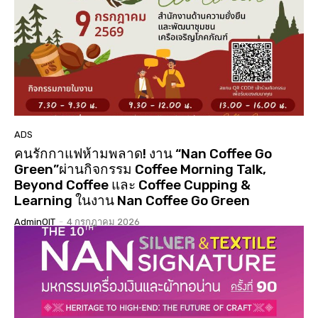
01:01:17
นมัสการสรงน้ำองค์พระบรมสารีริกธาตุ 3 แผ่นดิน ปี
2568 วัดเจดีย์ ต.ดู่ใต้ อ.เมือง จ.น่าน
02:07:34
ประกวดเทพีสงกรานต์คิมหันต์ฤดู น่านนครประจำปี
2568( จัดงาน 14 เมษายน 68 )( LGBTQ )
04:23:07
“#เสน่หา #มนตรา #น่านนครา #เมืองเก่ามีชีวิต”
#เทศกาลไฟกลางเมืองเก่าน่าน #จุดประกายสู่เมือง
มรดกโลก
06:39
ADS
คนรักกาแฟห้ามพลาด! งาน “Nan Coffee Go
Green”ผ่านกิจกรรม Coffee Morning Talk,
Beyond Coffee และ Coffee Cupping &
Learning ในงาน Nan Coffee Go Green
AdminOIT
-
4 กรกฎาคม 2026