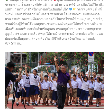
ชะลอความเร็วและหยุดให้คนข้ามทางม้าลาย อาจใช้เวลาเพียงไม่กี่วินาที...
แต่สามารถรักษาชีวิตใครบางคนให้เดินต่อไปได้
“คุณหยุดเพียงไม่กี่
วินาที…แต่บางชีวิตอาจได้ไปต่อ”จังหวัดน่าน โดยสำนักงานขนส่งจังหวัด
น่าน ร่วมกับ กองทุนเพื่อความปลอดภัยในการใช้รถใช้ถนน (กปถ.) ขอเชิญ
ชวนพี่น้องผู้ใช้รถใช้ถนนทุกคน ร่วมรณรงค์ หยุดรถให้คนข้ามทางม้าลาย
เพื่อสร้างถนนที่ปลอดภัยสำหรับทุกคน.#รถหยุดใจหยุด #หยุดรถหยุดการ
สูญเสีย #ชะลอความเร็ว #หยุดให้ทางม้าลาย#ทางม้าลายปลอดภัย #ถนน
ปลอดภัยเพื่อทุกคน #หยุดเพียงวินาทีชีวิตไปต่อ#จังหวัดน่าน #ขนส่ง
จังหวัดน่าน...