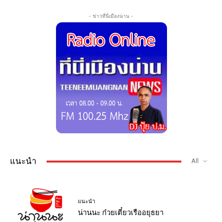
- ข่าวที่นี่เมืองน่าน -
แนะนำ
All
แนะนำ
น่านนะ ก๋วยเตี๋ยวเรืออยุธยา