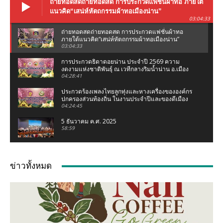
ถ่ายทอดสดถ่ายทอดสด การประกวดแฟชั่นผ้าทอ ภายใต้
แนวคิด“เสน่ห์หัตถกรรมผ้าทอเมืองน่าน”
03:04:33
ถ่ายทอดสดถ่ายทอดสด การประกวดแฟชั่นผ้าทอ
ภายใต้แนวคิด“เสน่ห์หัตถกรรมผ้าทอเมืองน่าน”
03:04:33
การประกวดธิดาดอยน่าน ประจำปี 2569 ความ
งดงามแห่งชาติพันธุ์ ณ เวทีกลางริมน้ำน่าน อ.เมือง
น่าน จ.น่าน
04:28:41
ประกวดร้องเพลงไทยลูกทุ่งและหางเครื่องขององค์กร
ปกครองส่วนท้องถิ่น ในงานประจำปีและของดีเมือง
น่าน 2569
04:24:45
5 ธันวาคม ค.ศ. 2025
58:59
งานแถลงข่าว ประเพณีแข่งเรือจังหวัดน่าน ชิงถ้วย
พระราชทานฯ (เฉลิมฉลองกฐินพระราชทาน)
ข่าวทั้งหมด
02:07:05
เชอรี่ ส่งกำลังใจน้ำท่วมเหนือ ห่วงคนที่บ้านเกิด
จ.น่าน #เชอรี่ #เชอรี่เข็มอัปสร #น้ำท่วมเหนือ #น่าน
04:11
มูลนิธิเพชรเกษมน่าน ทอดผ้าป่าสามัคคี ณ มูลนิธิ
เพชรเกษมน่าน (สำนักงานใหญ่ท่าวังผา) ปี 68