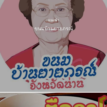
แนะนำ
ขนมบ้านยายภรณ์