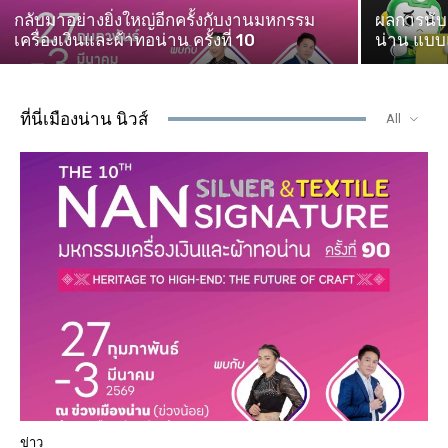
กลับมาอย่างยิ่งใหญ่อีกครั้งกับงานมหกรรม
ผลการนับค
เครื่องเงินและผ้าทอน่าน ครั้งที่ 10
น่าน แบบแ
ที่นี่เมืองน่าน นิวส์
All
ข่าว