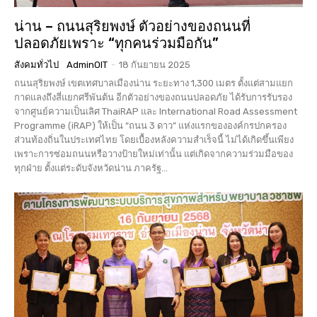
น่าน – ถนนสุริยพงษ์ ตัวอย่างของถนนที่
ปลอดภัยเพราะ “ทุกคนร่วมมือกัน”
สังคมทั่วไป
AdminOIT
-
18 กันยายน 2025
ถนนสุริยพงษ์ เขตเทศบาลเมืองน่าน ระยะทาง 1,300 เมตร ตั้งแต่สามแยก
กาดแลงถึงสี่แยกศรีพันต้น อีกตัวอย่างของถนนปลอดภัย ได้รับการรับรอง
จากศูนย์ความเป็นเลิศ ThaiRAP และ International Road Assessment
Programme (iRAP) ให้เป็น “ถนน 3 ดาว” แห่งแรกขององค์กรปกครอง
ส่วนท้องถิ่นในประเทศไทย โดยเบื้องหลังความสำเร็จนี้ ไม่ได้เกิดขึ้นเพียง
เพราะการซ่อมถนนหรือวางป้ายใหม่เท่านั้น แต่เกิดจากความร่วมมือของ
ทุกฝ่าย ตั้งแต่ระดับจังหวัดน่าน ภาครัฐ...