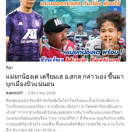
กีฬา
แม่ยกน้องเต เตรียมเฮ อ.สกล กล่าวเอง ขึ้นมา
บุกเมืองปัวแน่นอน
AdminOIT
-
2 ธันวาคม 2025
ทีมฟุตบอลนักเรียนที่กำลังโด่งดังในโลกโซลในขณะนี้ คงไม่พันทีมจาก
โรงเรียนหมอนทองวิทยา จากเมืองฉะเชิงเทรา นำโดยสตาร์ของทีมอย่าง
เจ้าเต" วรากร ช่างเขียนดี นักเตะสุดฮอตจากทีมโรงเรียนหมอนทองวิทยา
รองแชมป์ฟุตบอลนักเรียน 7 คน “แชมป์กีฬา 7 สี ทีมจะมาอุ่นเกิบกับทางทีม
งานของพี่ก้อง ห้วยไร่ ก่อนที่จะขึ้นคอนเสิตร์เพื่อการกุศลให้ รพ.น่าน ในวัน
ที่ 5 ธันวาคม 68 เวลา 13.00 น....