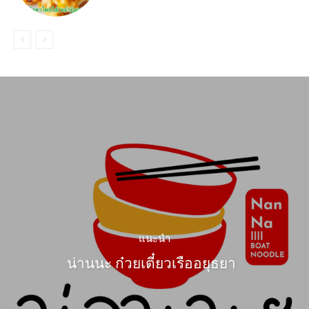
แนะนำ
น่านนะ ก๋วยเตี๋ยวเรืออยุธยา