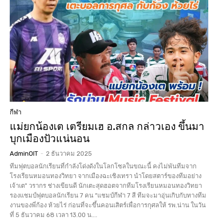
กีฬา
แม่ยกน้องเต เตรียมเฮ อ.สกล กล่าวเอง ขึ้นมา
บุกเมืองปัวแน่นอน
AdminOIT
-
2 ธันวาคม 2025
ทีมฟุตบอลนักเรียนที่กำลังโด่งดังในโลกโซลในขณะนี้ คงไม่พันทีมจาก
โรงเรียนหมอนทองวิทยา จากเมืองฉะเชิงเทรา นำโดยสตาร์ของทีมอย่าง
เจ้าเต" วรากร ช่างเขียนดี นักเตะสุดฮอตจากทีมโรงเรียนหมอนทองวิทยา
รองแชมป์ฟุตบอลนักเรียน 7 คน “แชมป์กีฬา 7 สี ทีมจะมาอุ่นเกิบกับทางทีม
งานของพี่ก้อง ห้วยไร่ ก่อนที่จะขึ้นคอนเสิตร์เพื่อการกุศลให้ รพ.น่าน ในวัน
ที่ 5 ธันวาคม 68 เวลา 13.00 น....