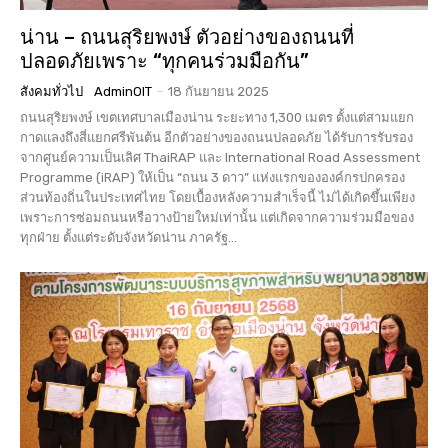
น่าน – ถนนสุริยพงษ์ ตัวอย่างของถนนที่
ปลอดภัยเพราะ “ทุกคนร่วมมือกัน”
สังคมทั่วไป
AdminOIT
-
18 กันยายน 2025
ถนนสุริยพงษ์ เขตเทศบาลเมืองน่าน ระยะทาง 1,300 เมตร ตั้งแต่สามแยก
กาดแลงถึงสี่แยกศรีพันต้น อีกตัวอย่างของถนนปลอดภัย ได้รับการรับรอง
จากศูนย์ความเป็นเลิศ ThaiRAP และ International Road Assessment
Programme (iRAP) ให้เป็น “ถนน 3 ดาว” แห่งแรกขององค์กรปกครอง
ส่วนท้องถิ่นในประเทศไทย โดยเบื้องหลังความสำเร็จนี้ ไม่ได้เกิดขึ้นเพียง
เพราะการซ่อมถนนหรือวางป้ายใหม่เท่านั้น แต่เกิดจากความร่วมมือของ
ทุกฝ่าย ตั้งแต่ระดับจังหวัดน่าน ภาครัฐ...