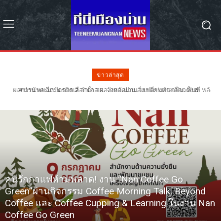
ข่าวล่าสุด
#น่าน พบฉีกบัตรผิด 2 อำเภอ ผอ.กกต.น่าน สั่งเปลี่ยนตัว กปน. ทันที หลัง
ฉีกบัตรผิดรอย 68 ใบ – รอลุ้น กกต. วินิจฉัยเลือกตั้งใหม่หรือไม่
คนรักกาแฟห้ามพลาด! งาน “Nan Coffee Go
Green”ผ่านกิจกรรม Coffee Morning Talk, Beyond
Coffee และ Coffee Cupping & Learning ในงาน Nan
Coffee Go Green