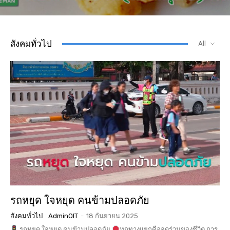
สังคมทั่วไป
All
รถหยุด ใจหยุด คนข้ามปลอดภัย
สังคมทั่วไป
AdminOIT
-
18 กันยายน 2025
รถหยุด ใจหยุด คนข้ามปลอดภัย
ทุกทางแยกคือจุดร่วมของชีวิต การ