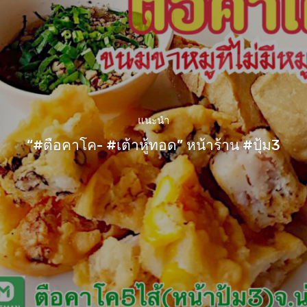
แนะนำ
“#ตือคาโค- #เต้าหู้ทอด” หน้าร้าน #ปุ้ม3