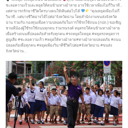
ชะลอความเร็วและหยุดให้คนข้ามทางม้าลาย อาจใช้เวลาเพียงไม่กี่วินาที...
แต่สามารถรักษาชีวิตใครบางคนให้เดินต่อไปได้
“คุณหยุดเพียงไม่กี่
วินาที…แต่บางชีวิตอาจได้ไปต่อ”จังหวัดน่าน โดยสำนักงานขนส่งจังหวัด
น่าน ร่วมกับ กองทุนเพื่อความปลอดภัยในการใช้รถใช้ถนน (กปถ.) ขอเชิญ
ชวนพี่น้องผู้ใช้รถใช้ถนนทุกคน ร่วมรณรงค์ หยุดรถให้คนข้ามทางม้าลาย
เพื่อสร้างถนนที่ปลอดภัยสำหรับทุกคน.#รถหยุดใจหยุด #หยุดรถหยุดการ
สูญเสีย #ชะลอความเร็ว #หยุดให้ทางม้าลาย#ทางม้าลายปลอดภัย #ถนน
ปลอดภัยเพื่อทุกคน #หยุดเพียงวินาทีชีวิตไปต่อ#จังหวัดน่าน #ขนส่ง
จังหวัดน่าน...