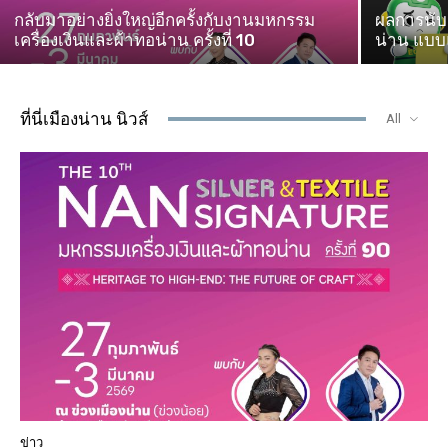
กลับมาอย่างยิ่งใหญ่อีกครั้งกับงานมหกรรม
ผลการนับค
เครื่องเงินและผ้าทอน่าน ครั้งที่ 10
น่าน แบบแ
ที่นี่เมืองน่าน นิวส์
All
ข่าว