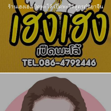
ร้านเฮงเฮงเป็ดพะโล้ เป็ดพะโล้สูตรตุ๋นยาจีน