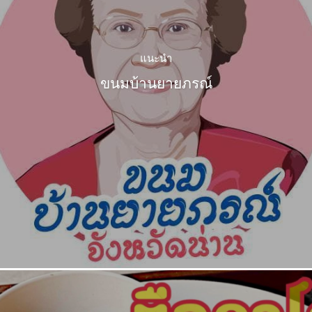
แนะนำ
ขนมบ้านยายภรณ์