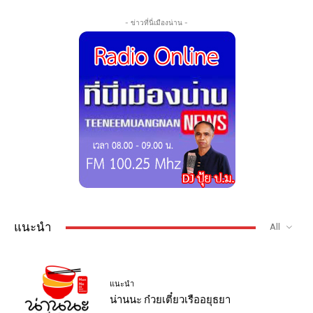
- ข่าวที่นี่เมืองน่าน -
แนะนำ
All
แนะนำ
น่านนะ ก๋วยเตี๋ยวเรืออยุธยา