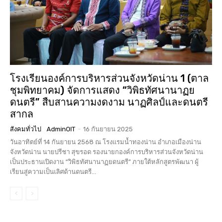
โรงเรียนองค์การบริหารส่วนจังหวัดน่าน 1 (ตาล
ชุมพิทยาคม) จัดการแสดง “วิพิธทัศนานาฏย
ดนตรี” สืบสานความงดงาม นาฏศิลป์และดนตรี
สากล
สังคมทั่วไป
AdminOIT
-
16 กันยายน 2025
วันอาทิตย์ที่ 14 กันยายน 2568 ณ โรงแรมน้ำทองน่าน อำเภอเมืองน่าน
จังหวัดน่าน นายปรีชา สุขรอด รองนายกองค์การบริหารส่วนจังหวัดน่าน
เป็นประธานเปิดงาน “วิพิธทัศนานาฏยดนตรี” ภายใต้หลักสูตรพัฒนา ผู้
เรียนสู่ความเป็นเลิศด้านดนตรี...