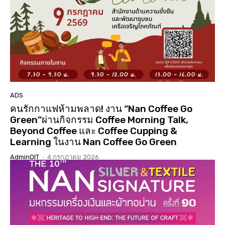
01:01:17
นมัสการสรงน้ำองค์พระบรมสารีริกธาตุ 3 แผ่นดิน ปี
2568 วัดเจดีย์ ต.ดู่ใต้ อ.เมือง จ.น่าน
02:07:34
ประกวดเทพีสงกรานต์คิมหันต์ฤดู น่านนครประจำปี
2568( จัดงาน 14 เมษายน 68 )( LGBTQ )
04:23:07
“#เสน่หา #มนตรา #น่านนครา #เมืองเก่ามีชีวิต”
#เทศกาลไฟกลางเมืองเก่าน่าน #จุดประกายสู่เมือง
มรดกโลก
06:39
ADS
คนรักกาแฟห้ามพลาด! งาน “Nan Coffee Go
Green”ผ่านกิจกรรม Coffee Morning Talk,
Beyond Coffee และ Coffee Cupping &
Learning ในงาน Nan Coffee Go Green
AdminOIT
-
4 กรกฎาคม 2026