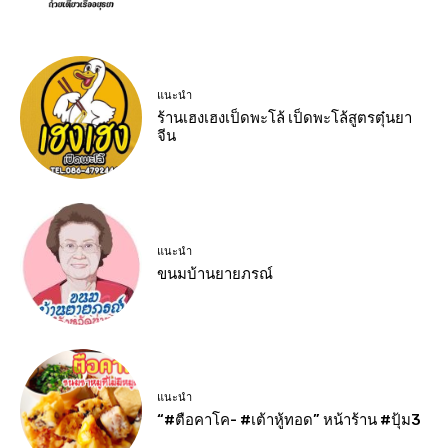
แนะนำ
ร้านเฮงเฮงเป็ดพะโล้ เป็ดพะโล้สูตรตุ๋นยา
จีน
แนะนำ
ขนมบ้านยายภรณ์
แนะนำ
“#ตือคาโค- #เต้าหู้ทอด” หน้าร้าน #ปุ้ม3