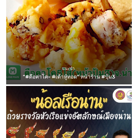
แนะนำ
“#ตือคาโค- #เต้าหู้ทอด” หน้าร้าน #ปุ้ม3