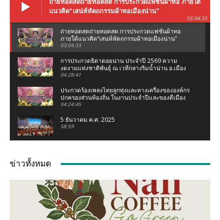
ถ่ายทอดสดถ่ายทอดสด การประกวดแฟชั่นผ้าทอ ภายใต้
แนวคิด“เสน่ห์หัตถกรรมผ้าทอเมืองน่าน”
03:04:33
ถ่ายทอดสดถ่ายทอดสด การประกวดแฟชั่นผ้าทอ
ภายใต้แนวคิด“เสน่ห์หัตถกรรมผ้าทอเมืองน่าน”
03:04:33
การประกวดธิดาดอยน่าน ประจำปี 2569 ความ
งดงามแห่งชาติพันธุ์ ณ เวทีกลางริมน้ำน่าน อ.เมือง
น่าน จ.น่าน
04:28:41
ประกวดร้องเพลงไทยลูกทุ่งและหางเครื่องขององค์กร
ปกครองส่วนท้องถิ่น ในงานประจำปีและของดีเมือง
น่าน 2569
04:24:45
5 ธันวาคม ค.ศ. 2025
58:59
งานแถลงข่าว ประเพณีแข่งเรือจังหวัดน่าน ชิงถ้วย
พระราชทานฯ (เฉลิมฉลองกฐินพระราชทาน)
ข่าวทั้งหมด
02:07:05
เชอรี่ ส่งกำลังใจน้ำท่วมเหนือ ห่วงคนที่บ้านเกิด
จ.น่าน #เชอรี่ #เชอรี่เข็มอัปสร #น้ำท่วมเหนือ #น่าน
04:11
มูลนิธิเพชรเกษมน่าน ทอดผ้าป่าสามัคคี ณ มูลนิธิ
เพชรเกษมน่าน (สำนักงานใหญ่ท่าวังผา) ปี 68