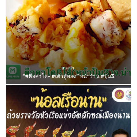
แนะนำ
“#ตือคาโค- #เต้าหู้ทอด” หน้าร้าน #ปุ้ม3