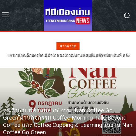
ข่าวล่าสุด
#น่าน พบฉีกบัตรผิด 2 อำเภอ ผอ.กกต.น่าน สั่งเปลี่ยนตัว กปน. ทันที หลัง
ฉีกบัตรผิดรอย 68 ใบ – รอลุ้น กกต. วินิจฉัยเลือกตั้งใหม่หรือไม่
คนรักกาแฟห้ามพลาด! งาน “Nan Coffee Go
Green”ผ่านกิจกรรม Coffee Morning Talk, Beyond
Coffee และ Coffee Cupping & Learning ในงาน Nan
Coffee Go Green