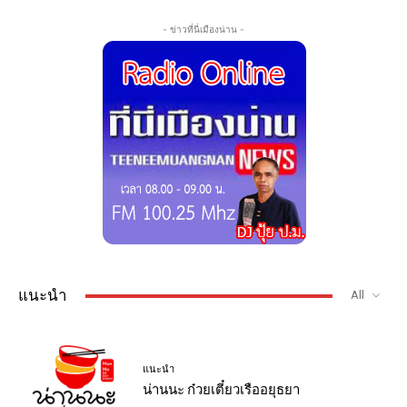
- ข่าวที่นี่เมืองน่าน -
แนะนำ
All
แนะนำ
น่านนะ ก๋วยเตี๋ยวเรืออยุธยา