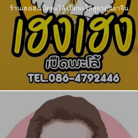
ร้านเฮงเฮงเป็ดพะโล้ เป็ดพะโล้สูตรตุ๋นยาจีน