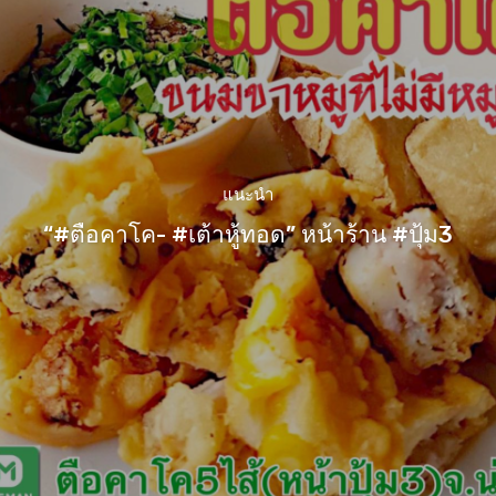
แนะนำ
“#ตือคาโค- #เต้าหู้ทอด” หน้าร้าน #ปุ้ม3