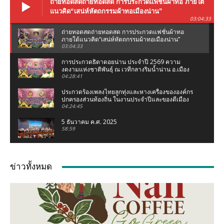
ถ่ายทอดสดถ่ายทอดสด การประกวดแฟชั่นผ้าทอ ภายใต้
แนวคิด“เสน่ห์หัตถกรรมผ้าทอเมืองน่าน”
03:04:33
ถ่ายทอดสดถ่ายทอดสด การประกวดแฟชั่นผ้าทอ
ภายใต้แนวคิด“เสน่ห์หัตถกรรมผ้าทอเมืองน่าน”
03:04:33
การประกวดธิดาดอยน่าน ประจำปี 2569 ความ
งดงามแห่งชาติพันธุ์ ณ เวทีกลางริมน้ำน่าน อ.เมือง
น่าน จ.น่าน
04:28:41
ประกวดร้องเพลงไทยลูกทุ่งและหางเครื่องขององค์กร
ปกครองส่วนท้องถิ่น ในงานประจำปีและของดีเมือง
น่าน 2569
04:24:45
5 ธันวาคม ค.ศ. 2025
58:59
งานแถลงข่าว ประเพณีแข่งเรือจังหวัดน่าน ชิงถ้วย
พระราชทานฯ (เฉลิมฉลองกฐินพระราชทาน)
ข่าวทั้งหมด
02:07:05
เชอรี่ ส่งกำลังใจน้ำท่วมเหนือ ห่วงคนที่บ้านเกิด
จ.น่าน #เชอรี่ #เชอรี่เข็มอัปสร #น้ำท่วมเหนือ #น่าน
04:11
มูลนิธิเพชรเกษมน่าน ทอดผ้าป่าสามัคคี ณ มูลนิธิ
เพชรเกษมน่าน (สำนักงานใหญ่ท่าวังผา) ปี 68