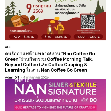
01:01:17
นมัสการสรงน้ำองค์พระบรมสารีริกธาตุ 3 แผ่นดิน ปี
2568 วัดเจดีย์ ต.ดู่ใต้ อ.เมือง จ.น่าน
02:07:34
ประกวดเทพีสงกรานต์คิมหันต์ฤดู น่านนครประจำปี
2568( จัดงาน 14 เมษายน 68 )( LGBTQ )
04:23:07
“#เสน่หา #มนตรา #น่านนครา #เมืองเก่ามีชีวิต”
#เทศกาลไฟกลางเมืองเก่าน่าน #จุดประกายสู่เมือง
มรดกโลก
06:39
ADS
คนรักกาแฟห้ามพลาด! งาน “Nan Coffee Go
Green”ผ่านกิจกรรม Coffee Morning Talk,
Beyond Coffee และ Coffee Cupping &
Learning ในงาน Nan Coffee Go Green
AdminOIT
-
4 กรกฎาคม 2026