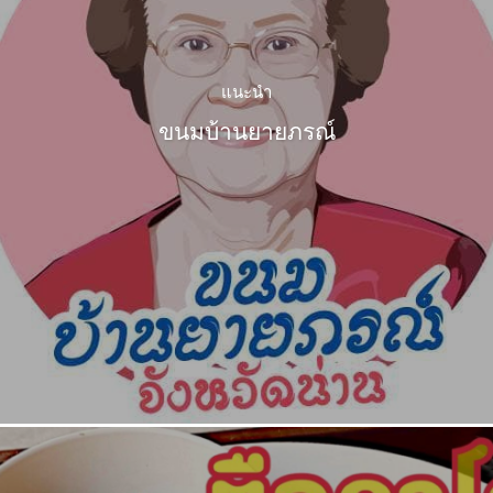
แนะนำ
ขนมบ้านยายภรณ์