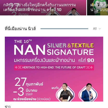
กลับมาอย่างยิ่งใหญ่อีกครั้งกับงานมหกรรม
ผลการนับค
เครื่องเงินและผ้าทอน่าน ครั้งที่ 10
น่าน แบบแ
ที่นี่เมืองน่าน นิวส์
All
ข่าว