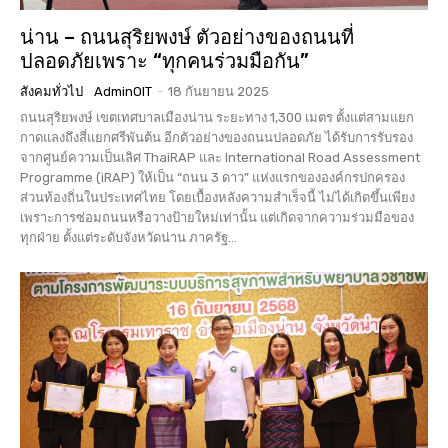
น่าน – ถนนสุริยพงษ์ ตัวอย่างของถนนที่
ปลอดภัยเพราะ “ทุกคนร่วมมือกัน”
สังคมทั่วไป
AdminOIT
-
18 กันยายน 2025
ถนนสุริยพงษ์ เขตเทศบาลเมืองน่าน ระยะทาง 1,300 เมตร ตั้งแต่สามแยก
กาดแลงถึงสี่แยกศรีพันต้น อีกตัวอย่างของถนนปลอดภัย ได้รับการรับรอง
จากศูนย์ความเป็นเลิศ ThaiRAP และ International Road Assessment
Programme (iRAP) ให้เป็น “ถนน 3 ดาว” แห่งแรกขององค์กรปกครอง
ส่วนท้องถิ่นในประเทศไทย โดยเบื้องหลังความสำเร็จนี้ ไม่ได้เกิดขึ้นเพียง
เพราะการซ่อมถนนหรือวางป้ายใหม่เท่านั้น แต่เกิดจากความร่วมมือของ
ทุกฝ่าย ตั้งแต่ระดับจังหวัดน่าน ภาครัฐ...