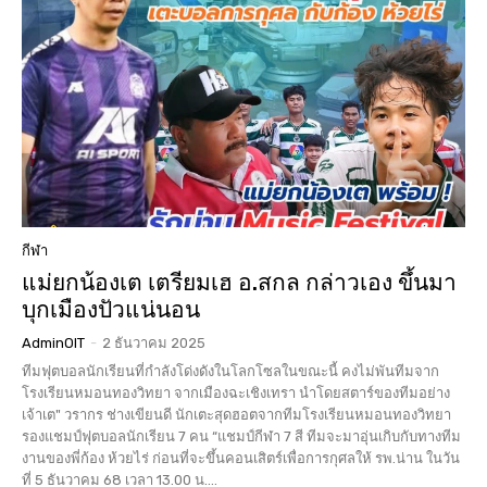
กีฬา
แม่ยกน้องเต เตรียมเฮ อ.สกล กล่าวเอง ขึ้นมา
บุกเมืองปัวแน่นอน
AdminOIT
-
2 ธันวาคม 2025
ทีมฟุตบอลนักเรียนที่กำลังโด่งดังในโลกโซลในขณะนี้ คงไม่พันทีมจาก
โรงเรียนหมอนทองวิทยา จากเมืองฉะเชิงเทรา นำโดยสตาร์ของทีมอย่าง
เจ้าเต" วรากร ช่างเขียนดี นักเตะสุดฮอตจากทีมโรงเรียนหมอนทองวิทยา
รองแชมป์ฟุตบอลนักเรียน 7 คน “แชมป์กีฬา 7 สี ทีมจะมาอุ่นเกิบกับทางทีม
งานของพี่ก้อง ห้วยไร่ ก่อนที่จะขึ้นคอนเสิตร์เพื่อการกุศลให้ รพ.น่าน ในวัน
ที่ 5 ธันวาคม 68 เวลา 13.00 น....