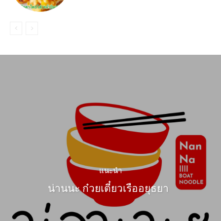
แนะนำ
น่านนะ ก๋วยเตี๋ยวเรืออยุธยา