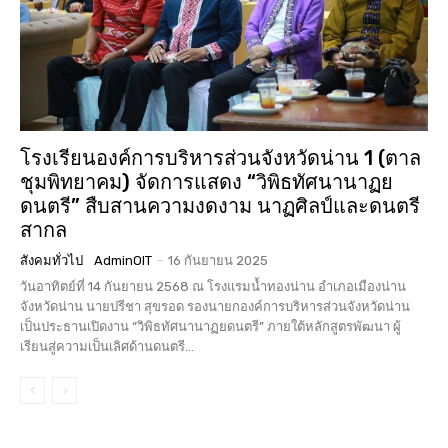
โรงเรียนองค์การบริหารส่วนจังหวัดน่าน 1 (ตาล
ชุมพิทยาคม) จัดการแสดง “วิพิธทัศนานาฏย
ดนตรี” สืบสานความงดงาม นาฏศิลป์และดนตรี
สากล
สังคมทั่วไป
AdminOIT
-
16 กันยายน 2025
วันอาทิตย์ที่ 14 กันยายน 2568 ณ โรงแรมน้ำทองน่าน อำเภอเมืองน่าน
จังหวัดน่าน นายปรีชา สุขรอด รองนายกองค์การบริหารส่วนจังหวัดน่าน
เป็นประธานเปิดงาน “วิพิธทัศนานาฏยดนตรี” ภายใต้หลักสูตรพัฒนา ผู้
เรียนสู่ความเป็นเลิศด้านดนตรี...