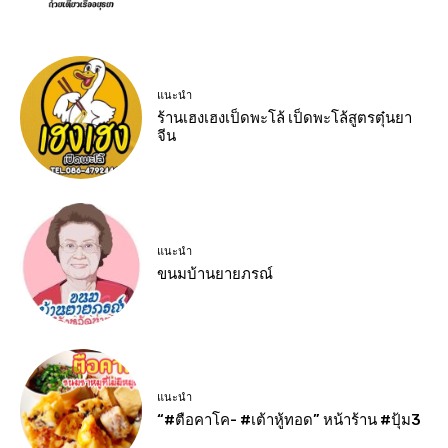
แนะนำ
ร้านเฮงเฮงเป็ดพะโล้ เป็ดพะโล้สูตรตุ๋นยา
จีน
แนะนำ
ขนมบ้านยายภรณ์
แนะนำ
“#ตือคาโค- #เต้าหู้ทอด” หน้าร้าน #ปุ้ม3