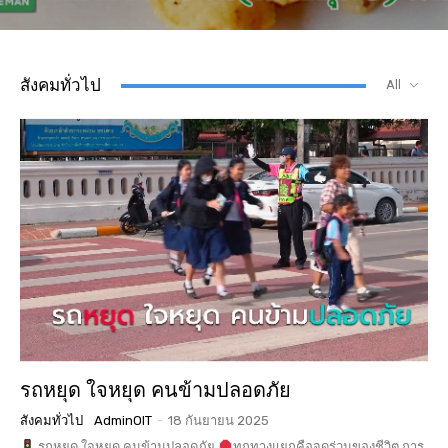
สังคมทั่วไป
All
รถหยุด ใจหยุด คนข้ามปลอดภัย
สังคมทั่วไป
AdminOIT
-
18 กันยายน 2025
รถหยุด ใจหยุด คนข้ามปลอดภัย
ทุกทางแยกคือจุดร่วมของชีวิต การ