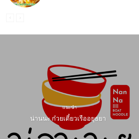
แนะนำ
น่านนะ ก๋วยเตี๋ยวเรืออยุธยา