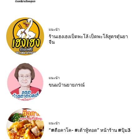
แนะนำ
ร้านเฮงเฮงเป็ดพะโล้ เป็ดพะโล้สูตรตุ๋นยา
จีน
แนะนำ
ขนมบ้านยายภรณ์
แนะนำ
“#ตือคาโค- #เต้าหู้ทอด” หน้าร้าน #ปุ้ม3