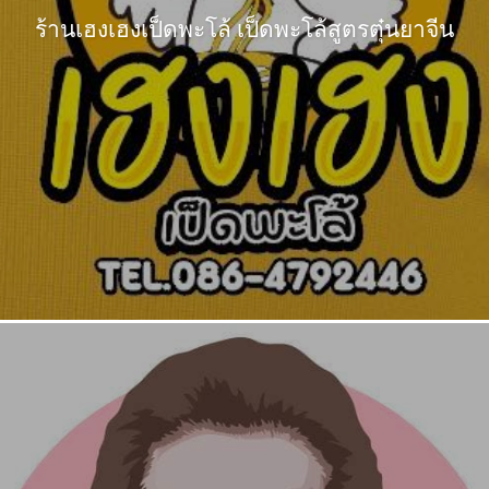
ร้านเฮงเฮงเป็ดพะโล้ เป็ดพะโล้สูตรตุ๋นยาจีน