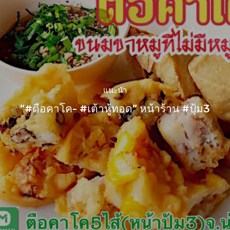
แนะนำ
“#ตือคาโค- #เต้าหู้ทอด” หน้าร้าน #ปุ้ม3