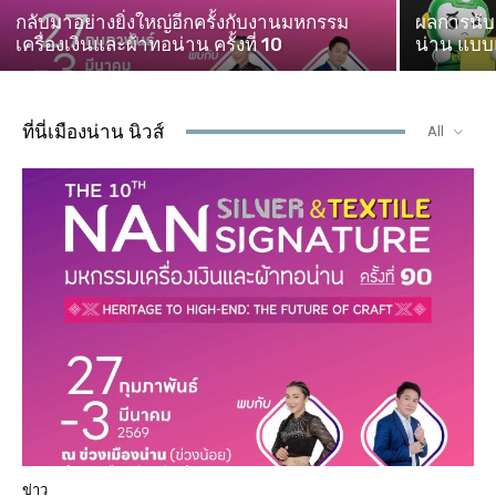
กลับมาอย่างยิ่งใหญ่อีกครั้งกับงานมหกรรม
ผลการนับค
เครื่องเงินและผ้าทอน่าน ครั้งที่ 10
น่าน แบบแ
ที่นี่เมืองน่าน นิวส์
All
ข่าว