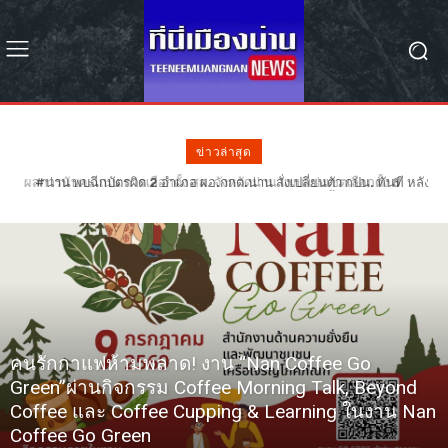
ข่าวล่าสุด
#น่าน พบฉีกบัตรผิด 2 อำเภอ ผอ.กกต.น่าน สั่งเปลี่ยนตัว กปน. ทันที หลัง
ฉีกบัตรผิดรอย 68 ใบ – รอลุ้น กกต. วินิจฉัยเลือกตั้งใหม่หรือไม่
คนรักกาแฟห้ามพลาด! งาน “Nan Coffee Go
Green”ผ่านกิจกรรม Coffee Morning Talk, Beyond
Coffee และ Coffee Cupping & Learning ในงาน Nan
Coffee Go Green