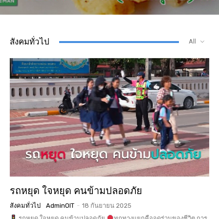
สังคมทั่วไป
All
รถหยุด ใจหยุด คนข้ามปลอดภัย
สังคมทั่วไป
AdminOIT
-
18 กันยายน 2025
รถหยุด ใจหยุด คนข้ามปลอดภัย
ทุกทางแยกคือจุดร่วมของชีวิต การ