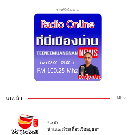
- ข่าวที่นี่เมืองน่าน -
แนะนำ
All
แนะนำ
น่านนะ ก๋วยเตี๋ยวเรืออยุธยา