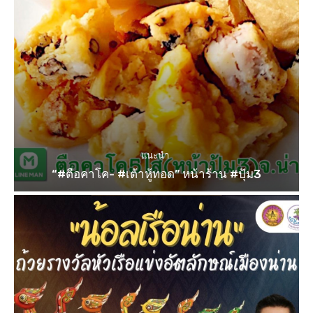
แนะนำ
“#ตือคาโค- #เต้าหู้ทอด” หน้าร้าน #ปุ้ม3