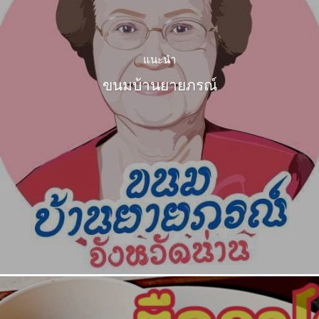
แนะนำ
ขนมบ้านยายภรณ์