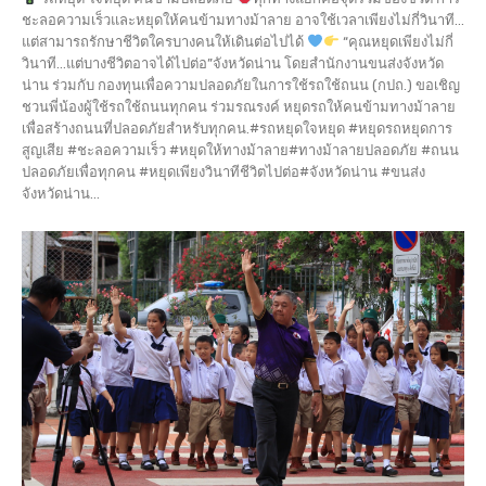
ชะลอความเร็วและหยุดให้คนข้ามทางม้าลาย อาจใช้เวลาเพียงไม่กี่วินาที...
แต่สามารถรักษาชีวิตใครบางคนให้เดินต่อไปได้
“คุณหยุดเพียงไม่กี่
วินาที…แต่บางชีวิตอาจได้ไปต่อ”จังหวัดน่าน โดยสำนักงานขนส่งจังหวัด
น่าน ร่วมกับ กองทุนเพื่อความปลอดภัยในการใช้รถใช้ถนน (กปถ.) ขอเชิญ
ชวนพี่น้องผู้ใช้รถใช้ถนนทุกคน ร่วมรณรงค์ หยุดรถให้คนข้ามทางม้าลาย
เพื่อสร้างถนนที่ปลอดภัยสำหรับทุกคน.#รถหยุดใจหยุด #หยุดรถหยุดการ
สูญเสีย #ชะลอความเร็ว #หยุดให้ทางม้าลาย#ทางม้าลายปลอดภัย #ถนน
ปลอดภัยเพื่อทุกคน #หยุดเพียงวินาทีชีวิตไปต่อ#จังหวัดน่าน #ขนส่ง
จังหวัดน่าน...