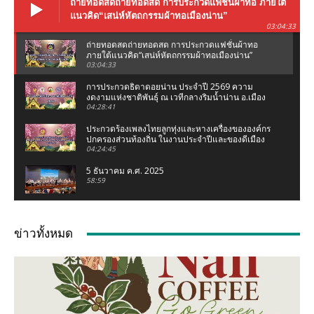
ถ่ายทอดสดถ่ายทอดสด การประกวดแฟชั่นผ้าทอ ภายใต้
แนวคิด“เสน่ห์หัตถกรรมผ้าทอเมืองน่าน”
03:04:33
ถ่ายทอดสดถ่ายทอดสด การประกวดแฟชั่นผ้าทอ
ภายใต้แนวคิด“เสน่ห์หัตถกรรมผ้าทอเมืองน่าน”
03:04:33
การประกวดธิดาดอยน่าน ประจำปี 2569 ความ
งดงามแห่งชาติพันธุ์ ณ เวทีกลางริมน้ำน่าน อ.เมือง
น่าน จ.น่าน
04:28:41
ประกวดร้องเพลงไทยลูกทุ่งและหางเครื่องขององค์กร
ปกครองส่วนท้องถิ่น ในงานประจำปีและของดีเมือง
น่าน 2569
04:24:45
5 ธันวาคม ค.ศ. 2025
58:59
งานแถลงข่าว ประเพณีแข่งเรือจังหวัดน่าน ชิงถ้วย
พระราชทานฯ (เฉลิมฉลองกฐินพระราชทาน)
ข่าวทั้งหมด
02:07:05
เชอรี่ ส่งกำลังใจน้ำท่วมเหนือ ห่วงคนที่บ้านเกิด
จ.น่าน #เชอรี่ #เชอรี่เข็มอัปสร #น้ำท่วมเหนือ #น่าน
04:11
มูลนิธิเพชรเกษมน่าน ทอดผ้าป่าสามัคคี ณ มูลนิธิ
เพชรเกษมน่าน (สำนักงานใหญ่ท่าวังผา) ปี 68