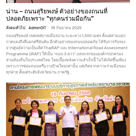
น่าน – ถนนสุริยพงษ์ ตัวอย่างของถนนที่
ปลอดภัยเพราะ “ทุกคนร่วมมือกัน”
สังคมทั่วไป
AdminOIT
-
18 กันยายน 2025
ถนนสุริยพงษ์ เขตเทศบาลเมืองน่าน ระยะทาง 1,300 เมตร ตั้งแต่สามแยก
กาดแลงถึงสี่แยกศรีพันต้น อีกตัวอย่างของถนนปลอดภัย ได้รับการรับรอง
จากศูนย์ความเป็นเลิศ ThaiRAP และ International Road Assessment
Programme (iRAP) ให้เป็น “ถนน 3 ดาว” แห่งแรกขององค์กรปกครอง
ส่วนท้องถิ่นในประเทศไทย โดยเบื้องหลังความสำเร็จนี้ ไม่ได้เกิดขึ้นเพียง
เพราะการซ่อมถนนหรือวางป้ายใหม่เท่านั้น แต่เกิดจากความร่วมมือของ
ทุกฝ่าย ตั้งแต่ระดับจังหวัดน่าน ภาครัฐ...