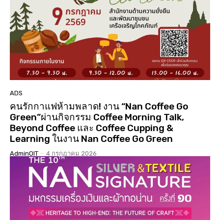
01:01:17
นมัสการสรงน้ำองค์พระบรมสารีริกธาตุ 3 แผ่นดิน ปี
2568 วัดเจดีย์ ต.ดู่ใต้ อ.เมือง จ.น่าน
02:07:34
ประกวดเทพีสงกรานต์คิมหันต์ฤดู น่านนครประจำปี
2568( จัดงาน 14 เมษายน 68 )( LGBTQ )
04:23:07
“#เสน่หา #มนตรา #น่านนครา #เมืองเก่ามีชีวิต”
#เทศกาลไฟกลางเมืองเก่าน่าน #จุดประกายสู่เมือง
มรดกโลก
06:39
ADS
คนรักกาแฟห้ามพลาด! งาน “Nan Coffee Go
Green”ผ่านกิจกรรม Coffee Morning Talk,
Beyond Coffee และ Coffee Cupping &
Learning ในงาน Nan Coffee Go Green
AdminOIT
-
4 กรกฎาคม 2026