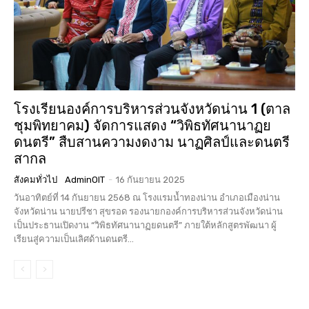
โรงเรียนองค์การบริหารส่วนจังหวัดน่าน 1 (ตาล
ชุมพิทยาคม) จัดการแสดง “วิพิธทัศนานาฏย
ดนตรี” สืบสานความงดงาม นาฏศิลป์และดนตรี
สากล
สังคมทั่วไป
AdminOIT
-
16 กันยายน 2025
วันอาทิตย์ที่ 14 กันยายน 2568 ณ โรงแรมน้ำทองน่าน อำเภอเมืองน่าน
จังหวัดน่าน นายปรีชา สุขรอด รองนายกองค์การบริหารส่วนจังหวัดน่าน
เป็นประธานเปิดงาน “วิพิธทัศนานาฏยดนตรี” ภายใต้หลักสูตรพัฒนา ผู้
เรียนสู่ความเป็นเลิศด้านดนตรี...