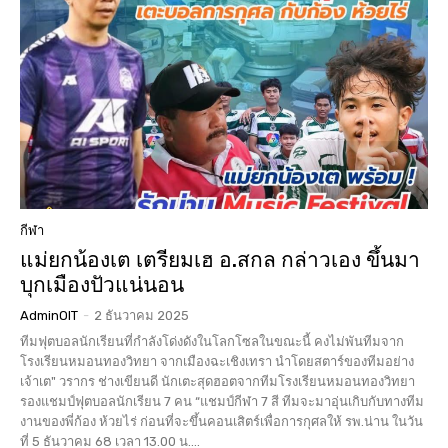
กีฬา
แม่ยกน้องเต เตรียมเฮ อ.สกล กล่าวเอง ขึ้นมา
บุกเมืองปัวแน่นอน
AdminOIT
-
2 ธันวาคม 2025
ทีมฟุตบอลนักเรียนที่กำลังโด่งดังในโลกโซลในขณะนี้ คงไม่พันทีมจาก
โรงเรียนหมอนทองวิทยา จากเมืองฉะเชิงเทรา นำโดยสตาร์ของทีมอย่าง
เจ้าเต" วรากร ช่างเขียนดี นักเตะสุดฮอตจากทีมโรงเรียนหมอนทองวิทยา
รองแชมป์ฟุตบอลนักเรียน 7 คน “แชมป์กีฬา 7 สี ทีมจะมาอุ่นเกิบกับทางทีม
งานของพี่ก้อง ห้วยไร่ ก่อนที่จะขึ้นคอนเสิตร์เพื่อการกุศลให้ รพ.น่าน ในวัน
ที่ 5 ธันวาคม 68 เวลา 13.00 น....