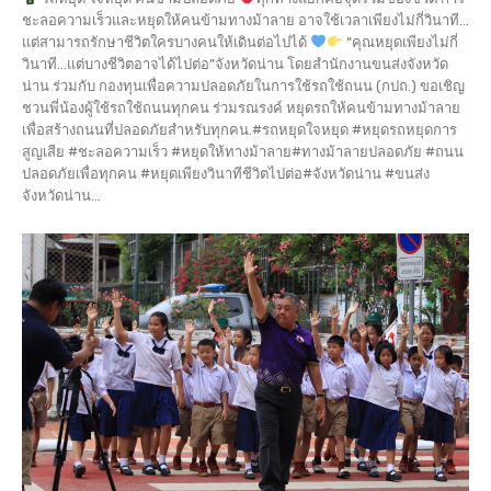
ชะลอความเร็วและหยุดให้คนข้ามทางม้าลาย อาจใช้เวลาเพียงไม่กี่วินาที...
แต่สามารถรักษาชีวิตใครบางคนให้เดินต่อไปได้
“คุณหยุดเพียงไม่กี่
วินาที…แต่บางชีวิตอาจได้ไปต่อ”จังหวัดน่าน โดยสำนักงานขนส่งจังหวัด
น่าน ร่วมกับ กองทุนเพื่อความปลอดภัยในการใช้รถใช้ถนน (กปถ.) ขอเชิญ
ชวนพี่น้องผู้ใช้รถใช้ถนนทุกคน ร่วมรณรงค์ หยุดรถให้คนข้ามทางม้าลาย
เพื่อสร้างถนนที่ปลอดภัยสำหรับทุกคน.#รถหยุดใจหยุด #หยุดรถหยุดการ
สูญเสีย #ชะลอความเร็ว #หยุดให้ทางม้าลาย#ทางม้าลายปลอดภัย #ถนน
ปลอดภัยเพื่อทุกคน #หยุดเพียงวินาทีชีวิตไปต่อ#จังหวัดน่าน #ขนส่ง
จังหวัดน่าน...