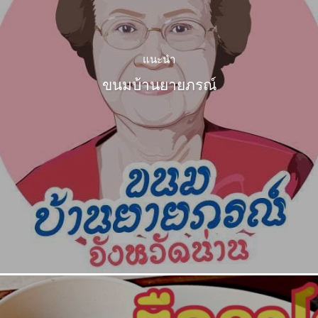
แนะนำ
ขนมบ้านยายภรณ์