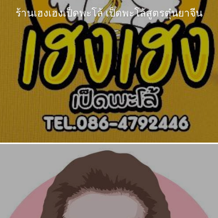
ร้านเฮงเฮงเป็ดพะโล้ เป็ดพะโล้สูตรตุ๋นยาจีน