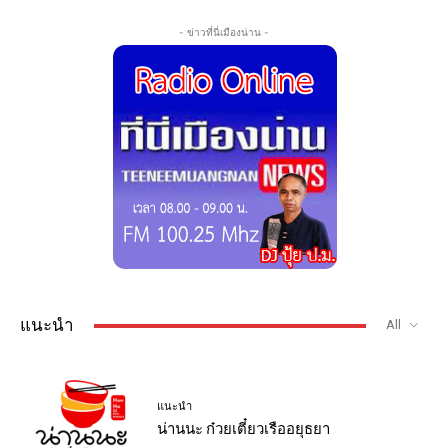
- ข่าวที่นี่เมืองน่าน -
แนะนำ
All
แนะนำ
น่านนะ ก๋วยเตี๋ยวเรืออยุธยา