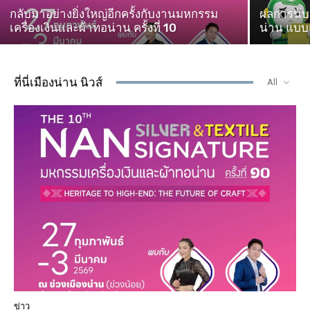
กลับมาอย่างยิ่งใหญ่อีกครั้งกับงานมหกรรม
ผลการนับค
เครื่องเงินและผ้าทอน่าน ครั้งที่ 10
น่าน แบบแ
ที่นี่เมืองน่าน นิวส์
All
ข่าว