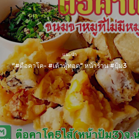
แนะนำ
“#ตือคาโค- #เต้าหู้ทอด” หน้าร้าน #ปุ้ม3