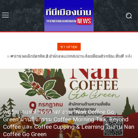
ข่าวล่าสุด
#น่าน พบฉีกบัตรผิด 2 อำเภอ ผอ.กกต.น่าน สั่งเปลี่ยนตัว กปน. ทันที หลัง
ฉีกบัตรผิดรอย 68 ใบ – รอลุ้น กกต. วินิจฉัยเลือกตั้งใหม่หรือไม่
คนรักกาแฟห้ามพลาด! งาน “Nan Coffee Go
Green”ผ่านกิจกรรม Coffee Morning Talk, Beyond
Coffee และ Coffee Cupping & Learning ในงาน Nan
Coffee Go Green