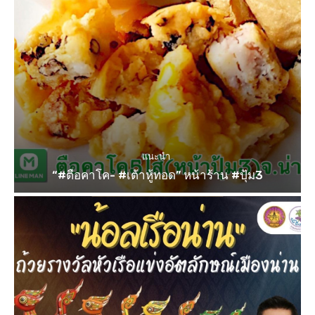
แนะนำ
“#ตือคาโค- #เต้าหู้ทอด” หน้าร้าน #ปุ้ม3