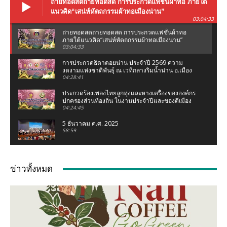
ถ่ายทอดสดถ่ายทอดสด การประกวดแฟชั่นผ้าทอ ภายใต้
แนวคิด“เสน่ห์หัตถกรรมผ้าทอเมืองน่าน”
03:04:33
ถ่ายทอดสดถ่ายทอดสด การประกวดแฟชั่นผ้าทอ
ภายใต้แนวคิด“เสน่ห์หัตถกรรมผ้าทอเมืองน่าน”
03:04:33
การประกวดธิดาดอยน่าน ประจำปี 2569 ความ
งดงามแห่งชาติพันธุ์ ณ เวทีกลางริมน้ำน่าน อ.เมือง
น่าน จ.น่าน
04:28:41
ประกวดร้องเพลงไทยลูกทุ่งและหางเครื่องขององค์กร
ปกครองส่วนท้องถิ่น ในงานประจำปีและของดีเมือง
น่าน 2569
04:24:45
5 ธันวาคม ค.ศ. 2025
58:59
งานแถลงข่าว ประเพณีแข่งเรือจังหวัดน่าน ชิงถ้วย
พระราชทานฯ (เฉลิมฉลองกฐินพระราชทาน)
ข่าวทั้งหมด
02:07:05
เชอรี่ ส่งกำลังใจน้ำท่วมเหนือ ห่วงคนที่บ้านเกิด
จ.น่าน #เชอรี่ #เชอรี่เข็มอัปสร #น้ำท่วมเหนือ #น่าน
04:11
มูลนิธิเพชรเกษมน่าน ทอดผ้าป่าสามัคคี ณ มูลนิธิ
เพชรเกษมน่าน (สำนักงานใหญ่ท่าวังผา) ปี 68