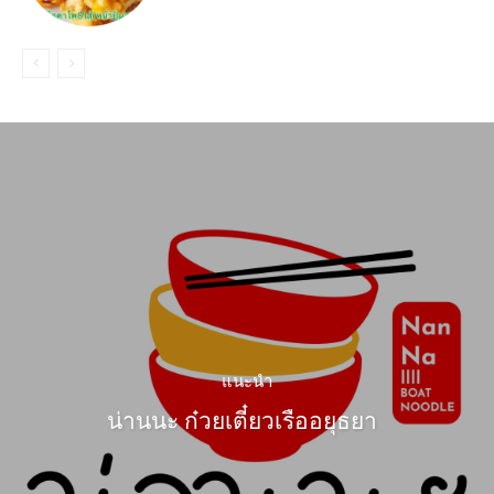
แนะนำ
น่านนะ ก๋วยเตี๋ยวเรืออยุธยา