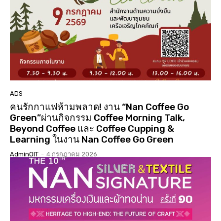
01:01:17
นมัสการสรงน้ำองค์พระบรมสารีริกธาตุ 3 แผ่นดิน ปี
2568 วัดเจดีย์ ต.ดู่ใต้ อ.เมือง จ.น่าน
02:07:34
ประกวดเทพีสงกรานต์คิมหันต์ฤดู น่านนครประจำปี
2568( จัดงาน 14 เมษายน 68 )( LGBTQ )
04:23:07
“#เสน่หา #มนตรา #น่านนครา #เมืองเก่ามีชีวิต”
#เทศกาลไฟกลางเมืองเก่าน่าน #จุดประกายสู่เมือง
มรดกโลก
06:39
ADS
คนรักกาแฟห้ามพลาด! งาน “Nan Coffee Go
Green”ผ่านกิจกรรม Coffee Morning Talk,
Beyond Coffee และ Coffee Cupping &
Learning ในงาน Nan Coffee Go Green
AdminOIT
-
4 กรกฎาคม 2026