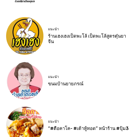
แนะนำ
ร้านเฮงเฮงเป็ดพะโล้ เป็ดพะโล้สูตรตุ๋นยา
จีน
แนะนำ
ขนมบ้านยายภรณ์
แนะนำ
“#ตือคาโค- #เต้าหู้ทอด” หน้าร้าน #ปุ้ม3