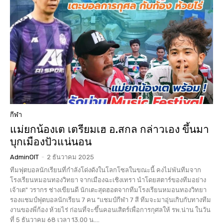
กีฬา
แม่ยกน้องเต เตรียมเฮ อ.สกล กล่าวเอง ขึ้นมา
บุกเมืองปัวแน่นอน
AdminOIT
-
2 ธันวาคม 2025
ทีมฟุตบอลนักเรียนที่กำลังโด่งดังในโลกโซลในขณะนี้ คงไม่พันทีมจาก
โรงเรียนหมอนทองวิทยา จากเมืองฉะเชิงเทรา นำโดยสตาร์ของทีมอย่าง
เจ้าเต" วรากร ช่างเขียนดี นักเตะสุดฮอตจากทีมโรงเรียนหมอนทองวิทยา
รองแชมป์ฟุตบอลนักเรียน 7 คน “แชมป์กีฬา 7 สี ทีมจะมาอุ่นเกิบกับทางทีม
งานของพี่ก้อง ห้วยไร่ ก่อนที่จะขึ้นคอนเสิตร์เพื่อการกุศลให้ รพ.น่าน ในวัน
ที่ 5 ธันวาคม 68 เวลา 13.00 น....