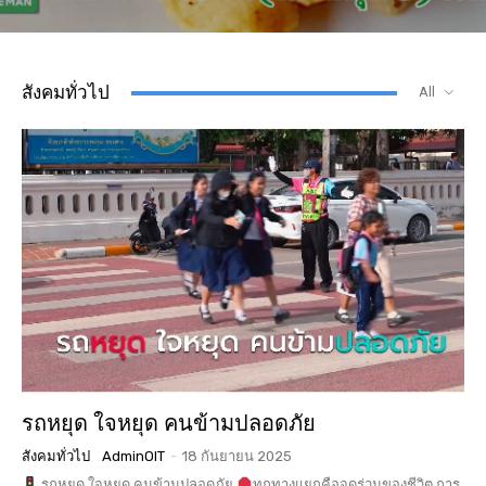
สังคมทั่วไป
All
รถหยุด ใจหยุด คนข้ามปลอดภัย
สังคมทั่วไป
AdminOIT
-
18 กันยายน 2025
รถหยุด ใจหยุด คนข้ามปลอดภัย
ทุกทางแยกคือจุดร่วมของชีวิต การ