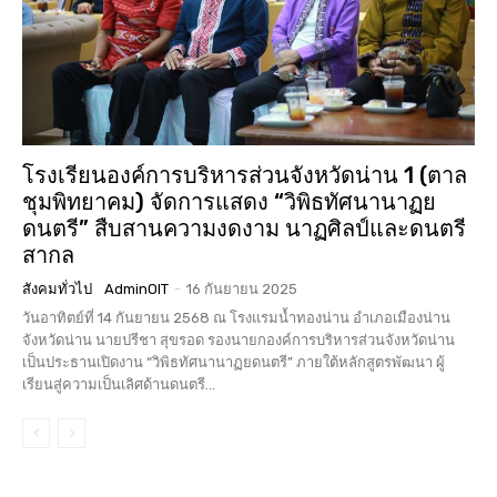
โรงเรียนองค์การบริหารส่วนจังหวัดน่าน 1 (ตาล
ชุมพิทยาคม) จัดการแสดง “วิพิธทัศนานาฏย
ดนตรี” สืบสานความงดงาม นาฏศิลป์และดนตรี
สากล
สังคมทั่วไป
AdminOIT
-
16 กันยายน 2025
วันอาทิตย์ที่ 14 กันยายน 2568 ณ โรงแรมน้ำทองน่าน อำเภอเมืองน่าน
จังหวัดน่าน นายปรีชา สุขรอด รองนายกองค์การบริหารส่วนจังหวัดน่าน
เป็นประธานเปิดงาน “วิพิธทัศนานาฏยดนตรี” ภายใต้หลักสูตรพัฒนา ผู้
เรียนสู่ความเป็นเลิศด้านดนตรี...