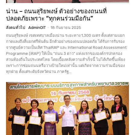
น่าน – ถนนสุริยพงษ์ ตัวอย่างของถนนที่
ปลอดภัยเพราะ “ทุกคนร่วมมือกัน”
สังคมทั่วไป
AdminOIT
-
18 กันยายน 2025
ถนนสุริยพงษ์ เขตเทศบาลเมืองน่าน ระยะทาง 1,300 เมตร ตั้งแต่สามแยก
กาดแลงถึงสี่แยกศรีพันต้น อีกตัวอย่างของถนนปลอดภัย ได้รับการรับรอง
จากศูนย์ความเป็นเลิศ ThaiRAP และ International Road Assessment
Programme (iRAP) ให้เป็น “ถนน 3 ดาว” แห่งแรกขององค์กรปกครอง
ส่วนท้องถิ่นในประเทศไทย โดยเบื้องหลังความสำเร็จนี้ ไม่ได้เกิดขึ้นเพียง
เพราะการซ่อมถนนหรือวางป้ายใหม่เท่านั้น แต่เกิดจากความร่วมมือของ
ทุกฝ่าย ตั้งแต่ระดับจังหวัดน่าน ภาครัฐ...