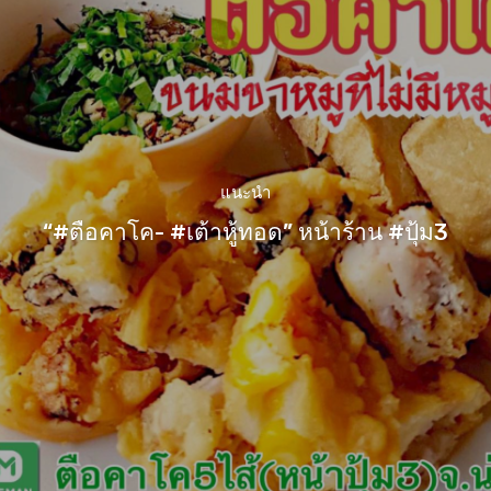
แนะนำ
“#ตือคาโค- #เต้าหู้ทอด” หน้าร้าน #ปุ้ม3