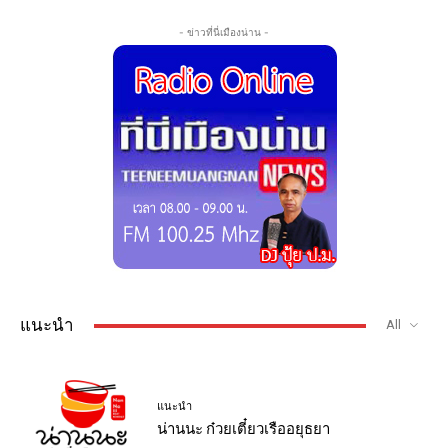
- ข่าวที่นี่เมืองน่าน -
แนะนำ
All
แนะนำ
น่านนะ ก๋วยเตี๋ยวเรืออยุธยา