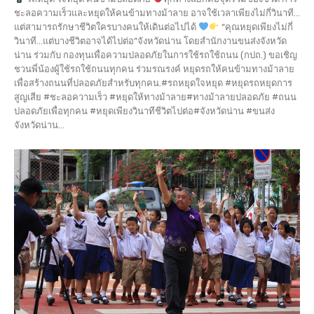
ชะลอความเร็วและหยุดให้คนข้ามทางม้าลาย อาจใช้เวลาเพียงไม่กี่วินาที...
แต่สามารถรักษาชีวิตใครบางคนให้เดินต่อไปได้
“คุณหยุดเพียงไม่กี่
วินาที…แต่บางชีวิตอาจได้ไปต่อ”จังหวัดน่าน โดยสำนักงานขนส่งจังหวัด
น่าน ร่วมกับ กองทุนเพื่อความปลอดภัยในการใช้รถใช้ถนน (กปถ.) ขอเชิญ
ชวนพี่น้องผู้ใช้รถใช้ถนนทุกคน ร่วมรณรงค์ หยุดรถให้คนข้ามทางม้าลาย
เพื่อสร้างถนนที่ปลอดภัยสำหรับทุกคน.#รถหยุดใจหยุด #หยุดรถหยุดการ
สูญเสีย #ชะลอความเร็ว #หยุดให้ทางม้าลาย#ทางม้าลายปลอดภัย #ถนน
ปลอดภัยเพื่อทุกคน #หยุดเพียงวินาทีชีวิตไปต่อ#จังหวัดน่าน #ขนส่ง
จังหวัดน่าน...