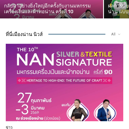
กลับมาอย่างยิ่งใหญ่อีกครั้งกับงานมหกรรม
ผลการนับค
เครื่องเงินและผ้าทอน่าน ครั้งที่ 10
น่าน แบบแ
ที่นี่เมืองน่าน นิวส์
All
ข่าว