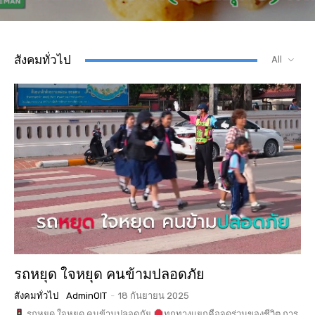
สังคมทั่วไป
All
รถหยุด ใจหยุด คนข้ามปลอดภัย
สังคมทั่วไป
AdminOIT
-
18 กันยายน 2025
รถหยุด ใจหยุด คนข้ามปลอดภัย
ทุกทางแยกคือจุดร่วมของชีวิต การ