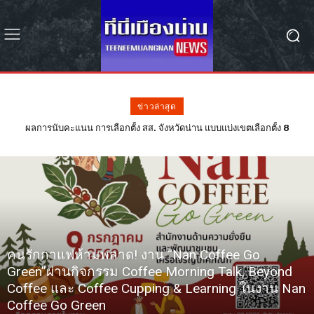
ข่าวล่าสุด
#น่าน พบฉีกบัตรผิด 2 อำเภอ ผอ.กกต.น่าน สั่งเปลี่ยนตัว กปน. ทันที หลัง
ฉีกบัตรผิดรอย 68 ใบ – รอลุ้น กกต. วินิจฉัยเลือกตั้งใหม่หรือไม่
คนรักกาแฟห้ามพลาด! งาน “Nan Coffee Go
Green”ผ่านกิจกรรม Coffee Morning Talk, Beyond
Coffee และ Coffee Cupping & Learning ในงาน Nan
Coffee Go Green