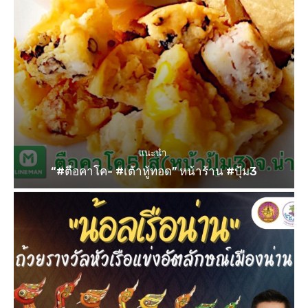
แนะนำ
“#ตือคาโค- #เต้าหู้ทอด” หน้าร้าน #ปุ้ม3