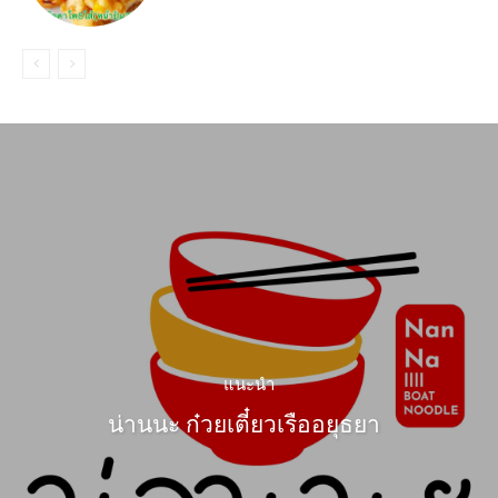
แนะนำ
น่านนะ ก๋วยเตี๋ยวเรืออยุธยา