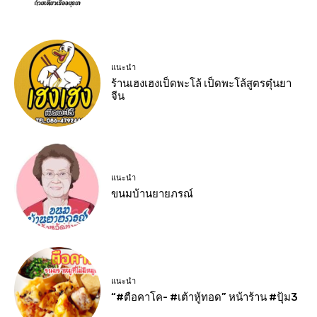
แนะนำ
ร้านเฮงเฮงเป็ดพะโล้ เป็ดพะโล้สูตรตุ๋นยา
จีน
แนะนำ
ขนมบ้านยายภรณ์
แนะนำ
“#ตือคาโค- #เต้าหู้ทอด” หน้าร้าน #ปุ้ม3