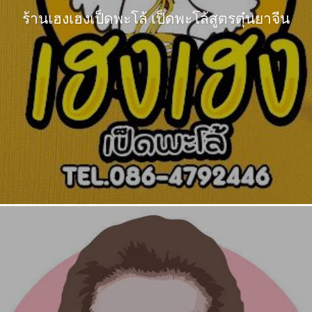
ร้านเฮงเฮงเป็ดพะโล้ เป็ดพะโล้สูตรตุ๋นยาจีน