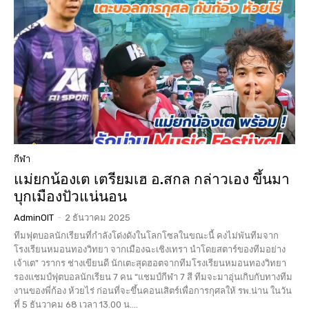
กีฬา
แม่ยกน้องเต เตรียมเฮ อ.สกล กล่าวเอง ขึ้นมา
บุกเมืองปัวแน่นอน
AdminOIT
-
2 ธันวาคม 2025
ทีมฟุตบอลนักเรียนที่กำลังโด่งดังในโลกโซลในขณะนี้ คงไม่พันทีมจาก
โรงเรียนหมอนทองวิทยา จากเมืองฉะเชิงเทรา นำโดยสตาร์ของทีมอย่าง
เจ้าเต" วรากร ช่างเขียนดี นักเตะสุดฮอตจากทีมโรงเรียนหมอนทองวิทยา
รองแชมป์ฟุตบอลนักเรียน 7 คน “แชมป์กีฬา 7 สี ทีมจะมาอุ่นเกิบกับทางทีม
งานของพี่ก้อง ห้วยไร่ ก่อนที่จะขึ้นคอนเสิตร์เพื่อการกุศลให้ รพ.น่าน ในวัน
ที่ 5 ธันวาคม 68 เวลา 13.00 น....