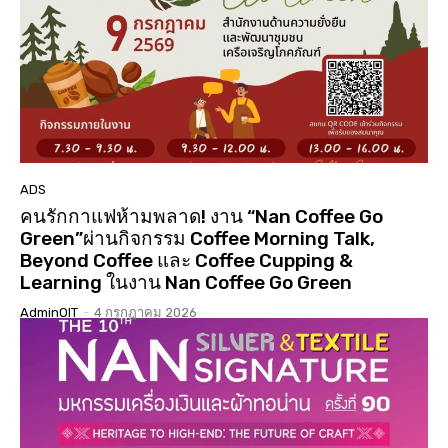
01:01:17
นมัสการสรงน้ำองค์พระบรมสารีริกธาตุ 3 แผ่นดิน ปี
2568 วัดเจดีย์ ต.ดู่ใต้ อ.เมือง จ.น่าน
02:07:34
ประกวดเทพีสงกรานต์คิมหันต์ฤดู น่านนครประจำปี
2568( จัดงาน 14 เมษายน 68 )( LGBTQ )
04:23:07
“#เสน่หา #มนตรา #น่านนครา #เมืองเก่ามีชีวิต”
#เทศกาลไฟกลางเมืองเก่าน่าน #จุดประกายสู่เมือง
มรดกโลก
06:39
ADS
คนรักกาแฟห้ามพลาด! งาน “Nan Coffee Go
Green”ผ่านกิจกรรม Coffee Morning Talk,
Beyond Coffee และ Coffee Cupping &
Learning ในงาน Nan Coffee Go Green
AdminOIT
-
4 กรกฎาคม 2026