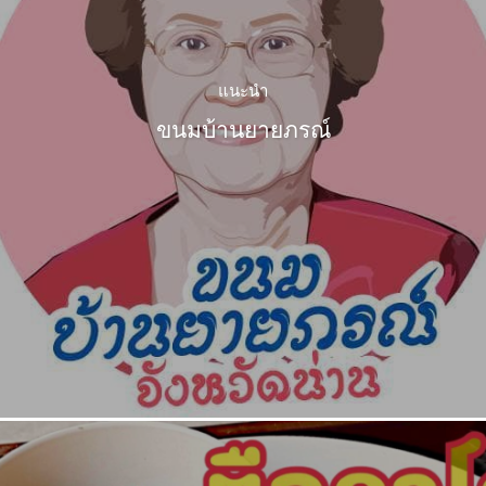
แนะนำ
ขนมบ้านยายภรณ์