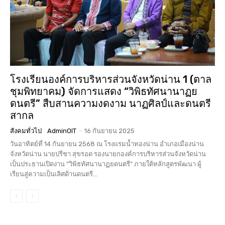
โรงเรียนองค์การบริหารส่วนจังหวัดน่าน 1 (ตาล
ชุมพิทยาคม) จัดการแสดง “วิพิธทัศนานาฏย
ดนตรี” สืบสานความงดงาม นาฏศิลป์และดนตรี
สากล
สังคมทั่วไป
AdminOIT
-
16 กันยายน 2025
วันอาทิตย์ที่ 14 กันยายน 2568 ณ โรงแรมน้ำทองน่าน อำเภอเมืองน่าน
จังหวัดน่าน นายปรีชา สุขรอด รองนายกองค์การบริหารส่วนจังหวัดน่าน
เป็นประธานเปิดงาน “วิพิธทัศนานาฏยดนตรี” ภายใต้หลักสูตรพัฒนา ผู้
เรียนสู่ความเป็นเลิศด้านดนตรี...