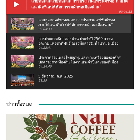
ถ่ายทอดสดถ่ายทอดสด การประกวดแฟชั่นผ้าทอ ภายใต้
แนวคิด“เสน่ห์หัตถกรรมผ้าทอเมืองน่าน”
03:04:33
ถ่ายทอดสดถ่ายทอดสด การประกวดแฟชั่นผ้าทอ
ภายใต้แนวคิด“เสน่ห์หัตถกรรมผ้าทอเมืองน่าน”
03:04:33
การประกวดธิดาดอยน่าน ประจำปี 2569 ความ
งดงามแห่งชาติพันธุ์ ณ เวทีกลางริมน้ำน่าน อ.เมือง
น่าน จ.น่าน
04:28:41
ประกวดร้องเพลงไทยลูกทุ่งและหางเครื่องขององค์กร
ปกครองส่วนท้องถิ่น ในงานประจำปีและของดีเมือง
น่าน 2569
04:24:45
5 ธันวาคม ค.ศ. 2025
58:59
งานแถลงข่าว ประเพณีแข่งเรือจังหวัดน่าน ชิงถ้วย
พระราชทานฯ (เฉลิมฉลองกฐินพระราชทาน)
ข่าวทั้งหมด
02:07:05
เชอรี่ ส่งกำลังใจน้ำท่วมเหนือ ห่วงคนที่บ้านเกิด
จ.น่าน #เชอรี่ #เชอรี่เข็มอัปสร #น้ำท่วมเหนือ #น่าน
04:11
มูลนิธิเพชรเกษมน่าน ทอดผ้าป่าสามัคคี ณ มูลนิธิ
เพชรเกษมน่าน (สำนักงานใหญ่ท่าวังผา) ปี 68