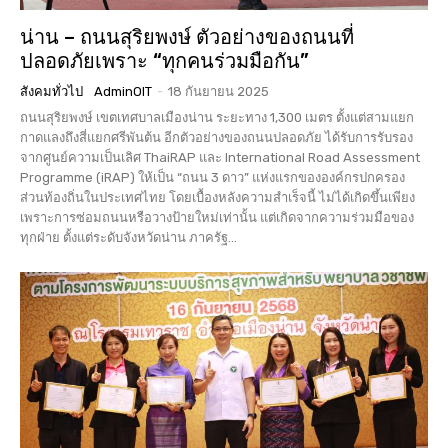
น่าน – ถนนสุริยพงษ์ ตัวอย่างของถนนที่
ปลอดภัยเพราะ “ทุกคนร่วมมือกัน”
สังคมทั่วไป
AdminOIT
-
18 กันยายน 2025
ถนนสุริยพงษ์ เขตเทศบาลเมืองน่าน ระยะทาง 1,300 เมตร ตั้งแต่สามแยก
กาดแลงถึงสี่แยกศรีพันต้น อีกตัวอย่างของถนนปลอดภัย ได้รับการรับรอง
จากศูนย์ความเป็นเลิศ ThaiRAP และ International Road Assessment
Programme (iRAP) ให้เป็น “ถนน 3 ดาว” แห่งแรกขององค์กรปกครอง
ส่วนท้องถิ่นในประเทศไทย โดยเบื้องหลังความสำเร็จนี้ ไม่ได้เกิดขึ้นเพียง
เพราะการซ่อมถนนหรือวางป้ายใหม่เท่านั้น แต่เกิดจากความร่วมมือของ
ทุกฝ่าย ตั้งแต่ระดับจังหวัดน่าน ภาครัฐ...