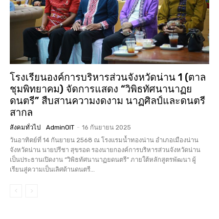
โรงเรียนองค์การบริหารส่วนจังหวัดน่าน 1 (ตาล
ชุมพิทยาคม) จัดการแสดง “วิพิธทัศนานาฏย
ดนตรี” สืบสานความงดงาม นาฏศิลป์และดนตรี
สากล
สังคมทั่วไป
AdminOIT
-
16 กันยายน 2025
วันอาทิตย์ที่ 14 กันยายน 2568 ณ โรงแรมน้ำทองน่าน อำเภอเมืองน่าน
จังหวัดน่าน นายปรีชา สุขรอด รองนายกองค์การบริหารส่วนจังหวัดน่าน
เป็นประธานเปิดงาน “วิพิธทัศนานาฏยดนตรี” ภายใต้หลักสูตรพัฒนา ผู้
เรียนสู่ความเป็นเลิศด้านดนตรี...