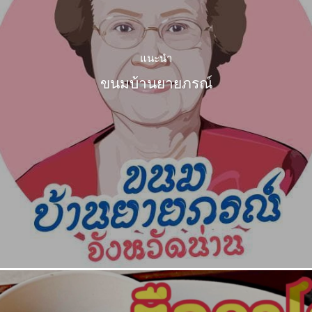
แนะนำ
ขนมบ้านยายภรณ์