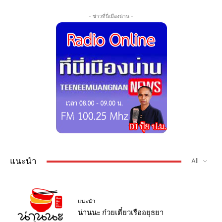
- ข่าวที่นี่เมืองน่าน -
แนะนำ
All
แนะนำ
น่านนะ ก๋วยเตี๋ยวเรืออยุธยา