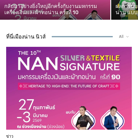
กลับมาอย่างยิ่งใหญ่อีกครั้งกับงานมหกรรม
ผลการนับค
เครื่องเงินและผ้าทอน่าน ครั้งที่ 10
น่าน แบบแ
ที่นี่เมืองน่าน นิวส์
All
ข่าว