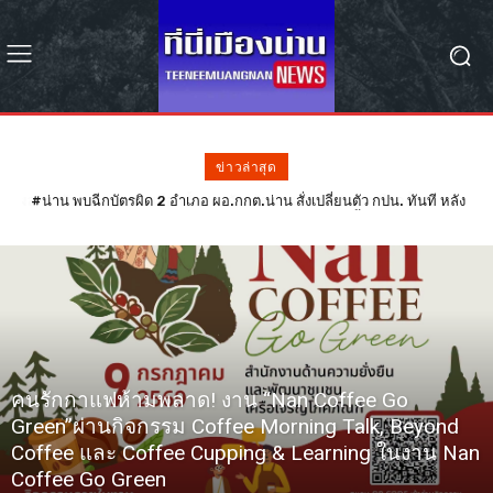
ข่าวล่าสุด
#น่าน พบฉีกบัตรผิด 2 อำเภอ ผอ.กกต.น่าน สั่งเปลี่ยนตัว กปน. ทันที หลัง
งานประจำปีและของดีเมืองน่าน 2569 จัดเต็ม 10 วัน 10 คืน!
ฉีกบัตรผิดรอย 68 ใบ – รอลุ้น กกต. วินิจฉัยเลือกตั้งใหม่หรือไม่
คนรักกาแฟห้ามพลาด! งาน “Nan Coffee Go
Green”ผ่านกิจกรรม Coffee Morning Talk, Beyond
Coffee และ Coffee Cupping & Learning ในงาน Nan
Coffee Go Green