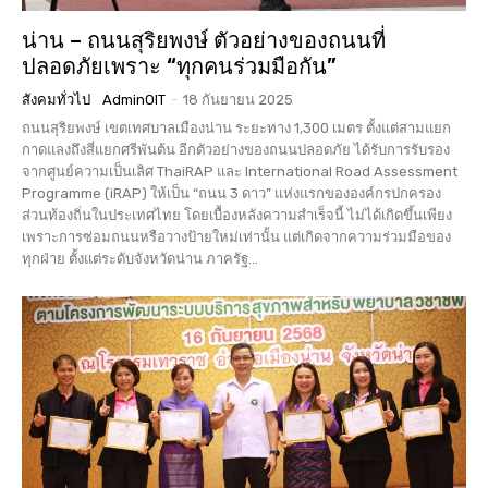
น่าน – ถนนสุริยพงษ์ ตัวอย่างของถนนที่
ปลอดภัยเพราะ “ทุกคนร่วมมือกัน”
สังคมทั่วไป
AdminOIT
-
18 กันยายน 2025
ถนนสุริยพงษ์ เขตเทศบาลเมืองน่าน ระยะทาง 1,300 เมตร ตั้งแต่สามแยก
กาดแลงถึงสี่แยกศรีพันต้น อีกตัวอย่างของถนนปลอดภัย ได้รับการรับรอง
จากศูนย์ความเป็นเลิศ ThaiRAP และ International Road Assessment
Programme (iRAP) ให้เป็น “ถนน 3 ดาว” แห่งแรกขององค์กรปกครอง
ส่วนท้องถิ่นในประเทศไทย โดยเบื้องหลังความสำเร็จนี้ ไม่ได้เกิดขึ้นเพียง
เพราะการซ่อมถนนหรือวางป้ายใหม่เท่านั้น แต่เกิดจากความร่วมมือของ
ทุกฝ่าย ตั้งแต่ระดับจังหวัดน่าน ภาครัฐ...