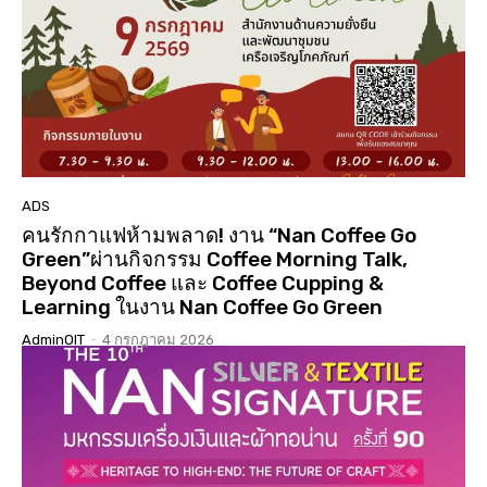
01:01:17
นมัสการสรงน้ำองค์พระบรมสารีริกธาตุ 3 แผ่นดิน ปี
2568 วัดเจดีย์ ต.ดู่ใต้ อ.เมือง จ.น่าน
02:07:34
ประกวดเทพีสงกรานต์คิมหันต์ฤดู น่านนครประจำปี
2568( จัดงาน 14 เมษายน 68 )( LGBTQ )
04:23:07
“#เสน่หา #มนตรา #น่านนครา #เมืองเก่ามีชีวิต”
#เทศกาลไฟกลางเมืองเก่าน่าน #จุดประกายสู่เมือง
มรดกโลก
06:39
ADS
คนรักกาแฟห้ามพลาด! งาน “Nan Coffee Go
Green”ผ่านกิจกรรม Coffee Morning Talk,
Beyond Coffee และ Coffee Cupping &
Learning ในงาน Nan Coffee Go Green
AdminOIT
-
4 กรกฎาคม 2026