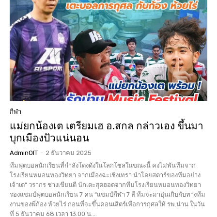
กีฬา
แม่ยกน้องเต เตรียมเฮ อ.สกล กล่าวเอง ขึ้นมา
บุกเมืองปัวแน่นอน
AdminOIT
-
2 ธันวาคม 2025
ทีมฟุตบอลนักเรียนที่กำลังโด่งดังในโลกโซลในขณะนี้ คงไม่พันทีมจาก
โรงเรียนหมอนทองวิทยา จากเมืองฉะเชิงเทรา นำโดยสตาร์ของทีมอย่าง
เจ้าเต" วรากร ช่างเขียนดี นักเตะสุดฮอตจากทีมโรงเรียนหมอนทองวิทยา
รองแชมป์ฟุตบอลนักเรียน 7 คน “แชมป์กีฬา 7 สี ทีมจะมาอุ่นเกิบกับทางทีม
งานของพี่ก้อง ห้วยไร่ ก่อนที่จะขึ้นคอนเสิตร์เพื่อการกุศลให้ รพ.น่าน ในวัน
ที่ 5 ธันวาคม 68 เวลา 13.00 น....