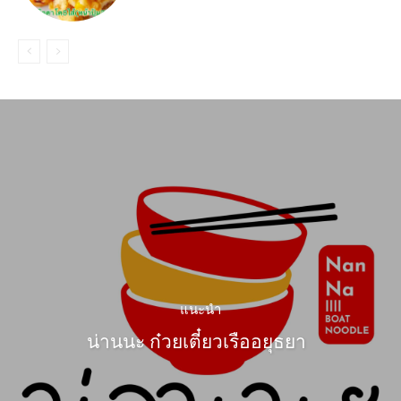
แนะนำ
น่านนะ ก๋วยเตี๋ยวเรืออยุธยา