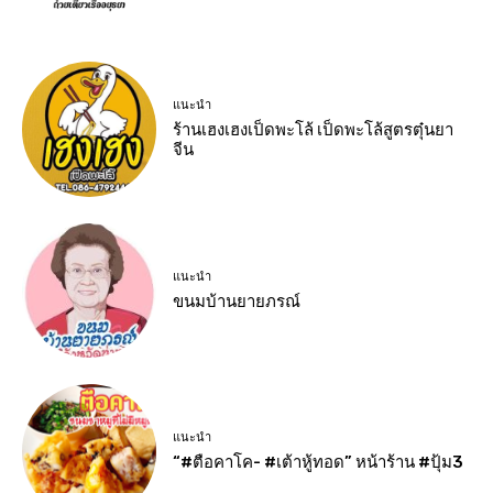
แนะนำ
ร้านเฮงเฮงเป็ดพะโล้ เป็ดพะโล้สูตรตุ๋นยา
จีน
แนะนำ
ขนมบ้านยายภรณ์
แนะนำ
“#ตือคาโค- #เต้าหู้ทอด” หน้าร้าน #ปุ้ม3