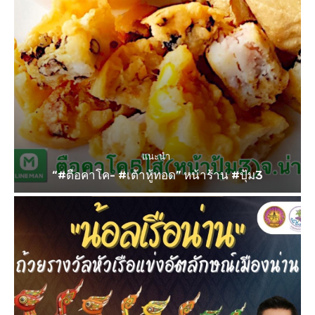
แนะนำ
“#ตือคาโค- #เต้าหู้ทอด” หน้าร้าน #ปุ้ม3