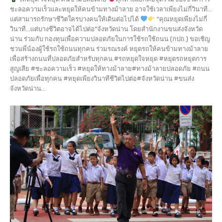
ชะลอความเร็วและหยุดให้คนข้ามทางม้าลาย อาจใช้เวลาเพียงไม่กี่วินาที...
แต่สามารถรักษาชีวิตใครบางคนให้เดินต่อไปได้
“คุณหยุดเพียงไม่กี่
วินาที…แต่บางชีวิตอาจได้ไปต่อ”จังหวัดน่าน โดยสำนักงานขนส่งจังหวัด
น่าน ร่วมกับ กองทุนเพื่อความปลอดภัยในการใช้รถใช้ถนน (กปถ.) ขอเชิญ
ชวนพี่น้องผู้ใช้รถใช้ถนนทุกคน ร่วมรณรงค์ หยุดรถให้คนข้ามทางม้าลาย
เพื่อสร้างถนนที่ปลอดภัยสำหรับทุกคน.#รถหยุดใจหยุด #หยุดรถหยุดการ
สูญเสีย #ชะลอความเร็ว #หยุดให้ทางม้าลาย#ทางม้าลายปลอดภัย #ถนน
ปลอดภัยเพื่อทุกคน #หยุดเพียงวินาทีชีวิตไปต่อ#จังหวัดน่าน #ขนส่ง
จังหวัดน่าน...