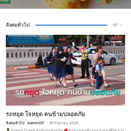
สังคมทั่วไป
All
รถหยุด ใจหยุด คนข้ามปลอดภัย
สังคมทั่วไป
AdminOIT
-
18 กันยายน 2025
รถหยุด ใจหยุด คนข้ามปลอดภัย
ทุกทางแยกคือจุดร่วมของชีวิต การ