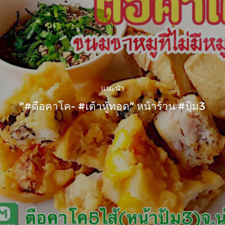
แนะนำ
“#ตือคาโค- #เต้าหู้ทอด” หน้าร้าน #ปุ้ม3