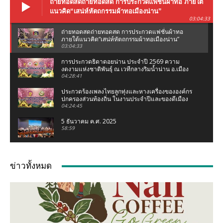
ถ่ายทอดสดถ่ายทอดสด การประกวดแฟชั่นผ้าทอ ภายใต้
แนวคิด“เสน่ห์หัตถกรรมผ้าทอเมืองน่าน”
03:04:33
ถ่ายทอดสดถ่ายทอดสด การประกวดแฟชั่นผ้าทอ
ภายใต้แนวคิด“เสน่ห์หัตถกรรมผ้าทอเมืองน่าน”
03:04:33
การประกวดธิดาดอยน่าน ประจำปี 2569 ความ
งดงามแห่งชาติพันธุ์ ณ เวทีกลางริมน้ำน่าน อ.เมือง
น่าน จ.น่าน
04:28:41
ประกวดร้องเพลงไทยลูกทุ่งและหางเครื่องขององค์กร
ปกครองส่วนท้องถิ่น ในงานประจำปีและของดีเมือง
น่าน 2569
04:24:45
5 ธันวาคม ค.ศ. 2025
58:59
งานแถลงข่าว ประเพณีแข่งเรือจังหวัดน่าน ชิงถ้วย
พระราชทานฯ (เฉลิมฉลองกฐินพระราชทาน)
ข่าวทั้งหมด
02:07:05
เชอรี่ ส่งกำลังใจน้ำท่วมเหนือ ห่วงคนที่บ้านเกิด
จ.น่าน #เชอรี่ #เชอรี่เข็มอัปสร #น้ำท่วมเหนือ #น่าน
04:11
มูลนิธิเพชรเกษมน่าน ทอดผ้าป่าสามัคคี ณ มูลนิธิ
เพชรเกษมน่าน (สำนักงานใหญ่ท่าวังผา) ปี 68