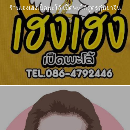
ร้านเฮงเฮงเป็ดพะโล้ เป็ดพะโล้สูตรตุ๋นยาจีน