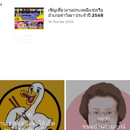
น
เชิญเที่ยวงานประเพณีแข่งเรือ
อำเภอท่าวังผา ประจำปี 2568
16 กันยายน 2025
แนะนำ
แนะนำ
้านเฮงเฮงเป็ดพะโล้ เป็ด
ขนมบ้านยายภรณ์
พะโล้สูตรตุ๋นยาจีน