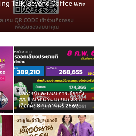
ng Talk, Beyond Coffee และ
ข่าว
บ
ผลการนับคะแนน การเลือกตั้ง
้าทอ
สส. จังหวัดน่าน แบบแบ่งเขต
เลือกตั้ง 8 กุมภาพันธ์ 2569