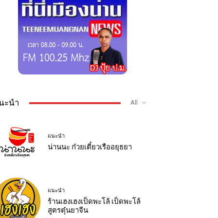
นะนำ
All
แนะนำ
น่านนะ ก๋วยเตี๋ยวเรืออยุธยา
แนะนำ
ร้านเฮงเฮงเป็ดพะโล้ เป็ดพะโล้
สูตรตุ๋นยาจีน