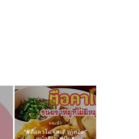
แนะนำ
“#ตือคาโค- #เต้าหู้ทอด”
หน้าร้าน #ปุ้ม3