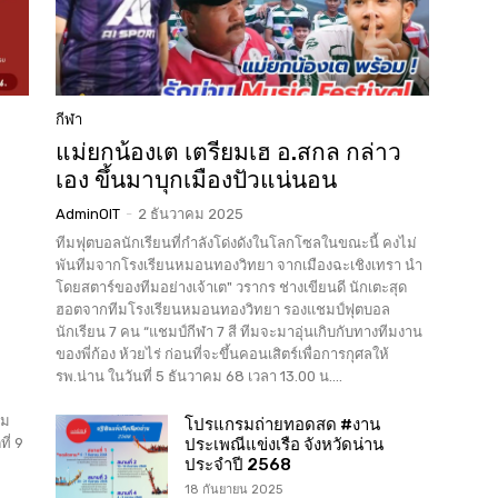
กีฬา
แม่ยกน้องเต เตรียมเฮ อ.สกล กล่าว
เอง ขึ้นมาบุกเมืองปัวแน่นอน
AdminOIT
-
2 ธันวาคม 2025
ทีมฟุตบอลนักเรียนที่กำลังโด่งดังในโลกโซลในขณะนี้ คงไม่
พันทีมจากโรงเรียนหมอนทองวิทยา จากเมืองฉะเชิงเทรา นำ
โดยสตาร์ของทีมอย่างเจ้าเต" วรากร ช่างเขียนดี นักเตะสุด
ฮอตจากทีมโรงเรียนหมอนทองวิทยา รองแชมป์ฟุตบอล
นักเรียน 7 คน “แชมป์กีฬา 7 สี ทีมจะมาอุ่นเกิบกับทางทีมงาน
ของพี่ก้อง ห้วยไร่ ก่อนที่จะขึ้นคอนเสิตร์เพื่อการกุศลให้
รพ.น่าน ในวันที่ 5 ธันวาคม 68 เวลา 13.00 น....
วม
โปรแกรมถ่ายทอดสด #งาน
ี่ 9
ประเพณีแข่งเรือ จังหวัดน่าน
ประจำปี 2568
18 กันยายน 2025