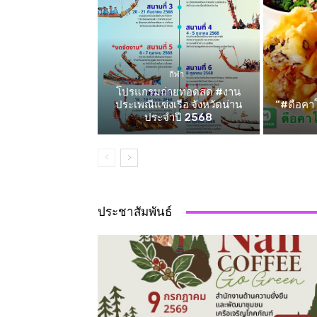
กีฬา
โปรแกรมถ่ายทอดสด #งาน
ประเพณีแข่งเรือ จังหวัดน่าน
“#ตือคาโ
ประจำปี 2568
ประชาสัมพันธ์