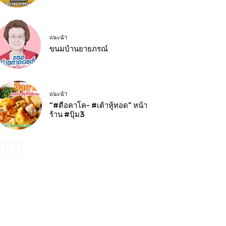
แนะนำ
ขนมบ้านยายภรณ์
แนะนำ
“#ตือคาโค- #เต้าหู้ทอด” หน้า
ร้าน #ปุ้ม3