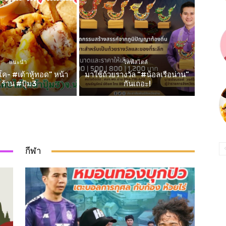
แนะนำ
ไลฟ์สไตล์
ค- #เต้าหู้ทอด” หน้า
มาใช้ถ้วยรางวัล “#น้อลเรือน่าน”
ร้าน #ปุ้ม3
กันเถอะ!
กีฬา