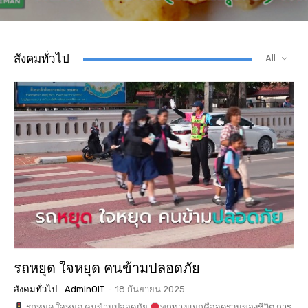
สังคมทั่วไป
All
รถหยุด ใจหยุด คนข้ามปลอดภัย
สังคมทั่วไป
AdminOIT
-
18 กันยายน 2025
รถหยุด ใจหยุด คนข้ามปลอดภัย
ทุกทางแยกคือจุดร่วมของชีวิต การ