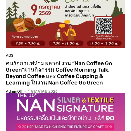
01:01:17
นมัสการสรงน้ำองค์พระบรมสารีริกธาตุ 3 แผ่นดิน ปี
2568 วัดเจดีย์ ต.ดู่ใต้ อ.เมือง จ.น่าน
02:07:34
ประกวดเทพีสงกรานต์คิมหันต์ฤดู น่านนครประจำปี
2568( จัดงาน 14 เมษายน 68 )( LGBTQ )
04:23:07
“#เสน่หา #มนตรา #น่านนครา #เมืองเก่ามีชีวิต”
#เทศกาลไฟกลางเมืองเก่าน่าน #จุดประกายสู่เมือง
มรดกโลก
06:39
ADS
คนรักกาแฟห้ามพลาด! งาน “Nan Coffee Go
Green”ผ่านกิจกรรม Coffee Morning Talk,
Beyond Coffee และ Coffee Cupping &
Learning ในงาน Nan Coffee Go Green
AdminOIT
-
4 กรกฎาคม 2026