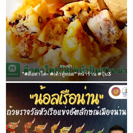
แนะนำ
“#ตือคาโค- #เต้าหู้ทอด” หน้าร้าน #ปุ้ม3