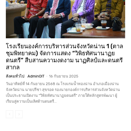
โรงเรียนองค์การบริหารส่วนจังหวัดน่าน 1 (ตาล
ชุมพิทยาคม) จัดการแสดง “วิพิธทัศนานาฏย
ดนตรี” สืบสานความงดงาม นาฏศิลป์และดนตรี
สากล
สังคมทั่วไป
AdminOIT
-
16 กันยายน 2025
วันอาทิตย์ที่ 14 กันยายน 2568 ณ โรงแรมน้ำทองน่าน อำเภอเมืองน่าน
จังหวัดน่าน นายปรีชา สุขรอด รองนายกองค์การบริหารส่วนจังหวัดน่าน
เป็นประธานเปิดงาน “วิพิธทัศนานาฏยดนตรี” ภายใต้หลักสูตรพัฒนา ผู้
เรียนสู่ความเป็นเลิศด้านดนตรี...