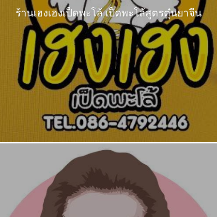
ร้านเฮงเฮงเป็ดพะโล้ เป็ดพะโล้สูตรตุ๋นยาจีน