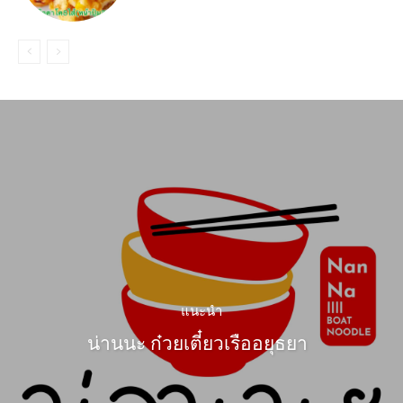
แนะนำ
น่านนะ ก๋วยเตี๋ยวเรืออยุธยา