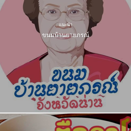
แนะนำ
ขนมบ้านยายภรณ์