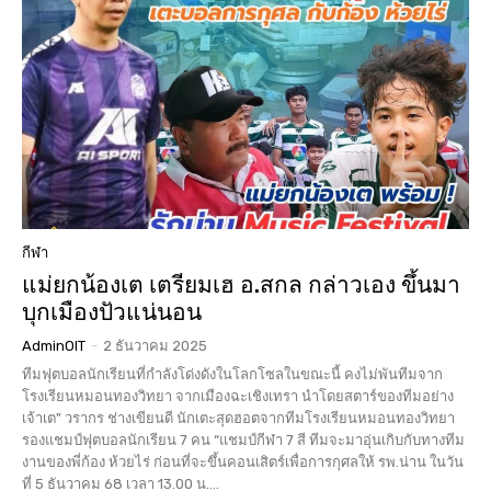
กีฬา
แม่ยกน้องเต เตรียมเฮ อ.สกล กล่าวเอง ขึ้นมา
บุกเมืองปัวแน่นอน
AdminOIT
-
2 ธันวาคม 2025
ทีมฟุตบอลนักเรียนที่กำลังโด่งดังในโลกโซลในขณะนี้ คงไม่พันทีมจาก
โรงเรียนหมอนทองวิทยา จากเมืองฉะเชิงเทรา นำโดยสตาร์ของทีมอย่าง
เจ้าเต" วรากร ช่างเขียนดี นักเตะสุดฮอตจากทีมโรงเรียนหมอนทองวิทยา
รองแชมป์ฟุตบอลนักเรียน 7 คน “แชมป์กีฬา 7 สี ทีมจะมาอุ่นเกิบกับทางทีม
งานของพี่ก้อง ห้วยไร่ ก่อนที่จะขึ้นคอนเสิตร์เพื่อการกุศลให้ รพ.น่าน ในวัน
ที่ 5 ธันวาคม 68 เวลา 13.00 น....