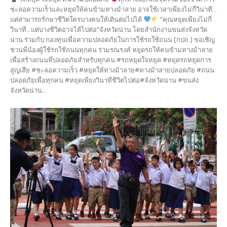
ชะลอความเร็วและหยุดให้คนข้ามทางม้าลาย อาจใช้เวลาเพียงไม่กี่วินาที...
แต่สามารถรักษาชีวิตใครบางคนให้เดินต่อไปได้
“คุณหยุดเพียงไม่กี่
วินาที…แต่บางชีวิตอาจได้ไปต่อ”จังหวัดน่าน โดยสำนักงานขนส่งจังหวัด
น่าน ร่วมกับ กองทุนเพื่อความปลอดภัยในการใช้รถใช้ถนน (กปถ.) ขอเชิญ
ชวนพี่น้องผู้ใช้รถใช้ถนนทุกคน ร่วมรณรงค์ หยุดรถให้คนข้ามทางม้าลาย
เพื่อสร้างถนนที่ปลอดภัยสำหรับทุกคน.#รถหยุดใจหยุด #หยุดรถหยุดการ
สูญเสีย #ชะลอความเร็ว #หยุดให้ทางม้าลาย#ทางม้าลายปลอดภัย #ถนน
ปลอดภัยเพื่อทุกคน #หยุดเพียงวินาทีชีวิตไปต่อ#จังหวัดน่าน #ขนส่ง
จังหวัดน่าน...