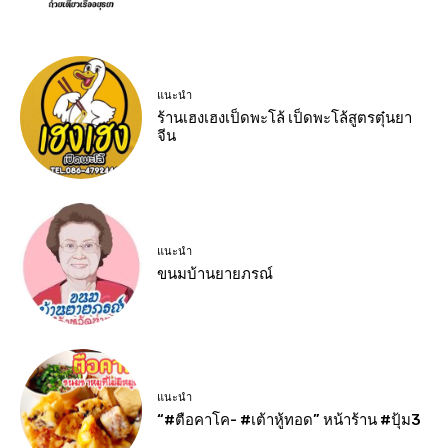
แนะนำ
ร้านเฮงเฮงเป็ดพะโล้ เป็ดพะโล้สูตรตุ๋นยา
จีน
แนะนำ
ขนมบ้านยายภรณ์
แนะนำ
“#ตือคาโค- #เต้าหู้ทอด” หน้าร้าน #ปุ้ม3