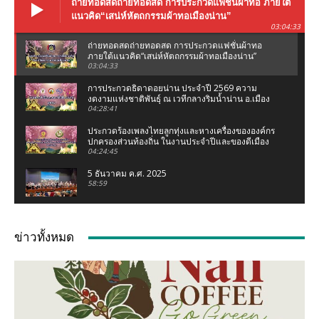
ถ่ายทอดสดถ่ายทอดสด การประกวดแฟชั่นผ้าทอ ภายใต้
แนวคิด“เสน่ห์หัตถกรรมผ้าทอเมืองน่าน”
03:04:33
ถ่ายทอดสดถ่ายทอดสด การประกวดแฟชั่นผ้าทอ
ภายใต้แนวคิด“เสน่ห์หัตถกรรมผ้าทอเมืองน่าน”
03:04:33
การประกวดธิดาดอยน่าน ประจำปี 2569 ความ
งดงามแห่งชาติพันธุ์ ณ เวทีกลางริมน้ำน่าน อ.เมือง
น่าน จ.น่าน
04:28:41
ประกวดร้องเพลงไทยลูกทุ่งและหางเครื่องขององค์กร
ปกครองส่วนท้องถิ่น ในงานประจำปีและของดีเมือง
น่าน 2569
04:24:45
5 ธันวาคม ค.ศ. 2025
58:59
งานแถลงข่าว ประเพณีแข่งเรือจังหวัดน่าน ชิงถ้วย
พระราชทานฯ (เฉลิมฉลองกฐินพระราชทาน)
ข่าวทั้งหมด
02:07:05
เชอรี่ ส่งกำลังใจน้ำท่วมเหนือ ห่วงคนที่บ้านเกิด
จ.น่าน #เชอรี่ #เชอรี่เข็มอัปสร #น้ำท่วมเหนือ #น่าน
04:11
มูลนิธิเพชรเกษมน่าน ทอดผ้าป่าสามัคคี ณ มูลนิธิ
เพชรเกษมน่าน (สำนักงานใหญ่ท่าวังผา) ปี 68