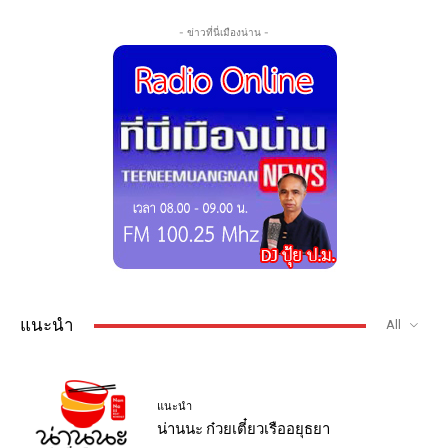
- ข่าวที่นี่เมืองน่าน -
แนะนำ
All
แนะนำ
น่านนะ ก๋วยเตี๋ยวเรืออยุธยา