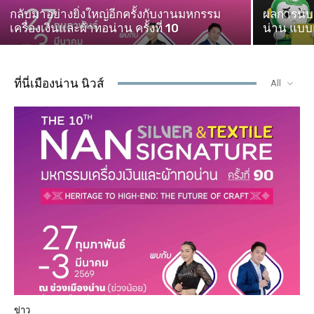
กลับมาอย่างยิ่งใหญ่อีกครั้งกับงานมหกรรม
ผลการนับค
เครื่องเงินและผ้าทอน่าน ครั้งที่ 10
น่าน แบบแ
ที่นี่เมืองน่าน นิวส์
All
ข่าว