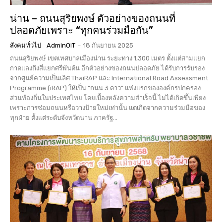
น่าน – ถนนสุริยพงษ์ ตัวอย่างของถนนที่
ปลอดภัยเพราะ “ทุกคนร่วมมือกัน”
สังคมทั่วไป
AdminOIT
-
18 กันยายน 2025
ถนนสุริยพงษ์ เขตเทศบาลเมืองน่าน ระยะทาง 1,300 เมตร ตั้งแต่สามแยก
กาดแลงถึงสี่แยกศรีพันต้น อีกตัวอย่างของถนนปลอดภัย ได้รับการรับรอง
จากศูนย์ความเป็นเลิศ ThaiRAP และ International Road Assessment
Programme (iRAP) ให้เป็น “ถนน 3 ดาว” แห่งแรกขององค์กรปกครอง
ส่วนท้องถิ่นในประเทศไทย โดยเบื้องหลังความสำเร็จนี้ ไม่ได้เกิดขึ้นเพียง
เพราะการซ่อมถนนหรือวางป้ายใหม่เท่านั้น แต่เกิดจากความร่วมมือของ
ทุกฝ่าย ตั้งแต่ระดับจังหวัดน่าน ภาครัฐ...