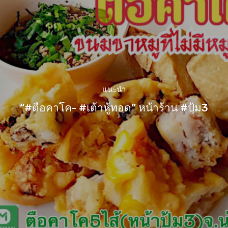
แนะนำ
“#ตือคาโค- #เต้าหู้ทอด” หน้าร้าน #ปุ้ม3