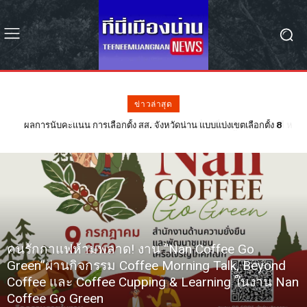
ข่าวล่าสุด
#น่าน พบฉีกบัตรผิด 2 อำเภอ ผอ.กกต.น่าน สั่งเปลี่ยนตัว กปน. ทันที หลัง
ฉีกบัตรผิดรอย 68 ใบ – รอลุ้น กกต. วินิจฉัยเลือกตั้งใหม่หรือไม่
คนรักกาแฟห้ามพลาด! งาน “Nan Coffee Go
Green”ผ่านกิจกรรม Coffee Morning Talk, Beyond
Coffee และ Coffee Cupping & Learning ในงาน Nan
Coffee Go Green