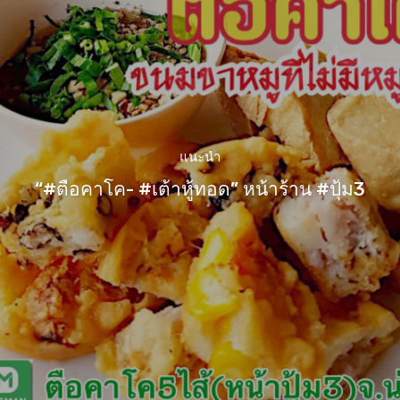
แนะนำ
“#ตือคาโค- #เต้าหู้ทอด” หน้าร้าน #ปุ้ม3