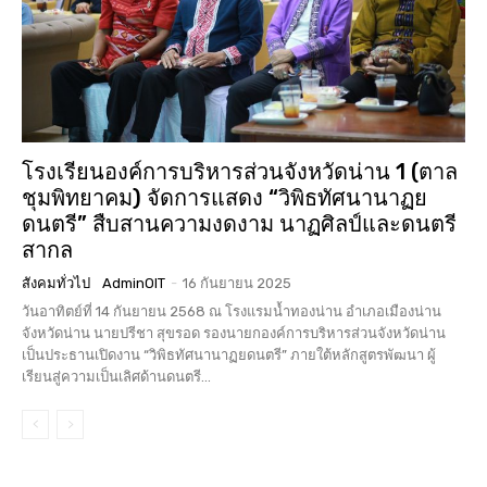
โรงเรียนองค์การบริหารส่วนจังหวัดน่าน 1 (ตาล
ชุมพิทยาคม) จัดการแสดง “วิพิธทัศนานาฏย
ดนตรี” สืบสานความงดงาม นาฏศิลป์และดนตรี
สากล
สังคมทั่วไป
AdminOIT
-
16 กันยายน 2025
วันอาทิตย์ที่ 14 กันยายน 2568 ณ โรงแรมน้ำทองน่าน อำเภอเมืองน่าน
จังหวัดน่าน นายปรีชา สุขรอด รองนายกองค์การบริหารส่วนจังหวัดน่าน
เป็นประธานเปิดงาน “วิพิธทัศนานาฏยดนตรี” ภายใต้หลักสูตรพัฒนา ผู้
เรียนสู่ความเป็นเลิศด้านดนตรี...