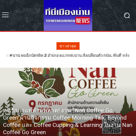
ข่าวล่าสุด
#น่าน พบฉีกบัตรผิด 2 อำเภอ ผอ.กกต.น่าน สั่งเปลี่ยนตัว กปน. ทันที หลัง
ฉีกบัตรผิดรอย 68 ใบ – รอลุ้น กกต. วินิจฉัยเลือกตั้งใหม่หรือไม่
คนรักกาแฟห้ามพลาด! งาน “Nan Coffee Go
Green”ผ่านกิจกรรม Coffee Morning Talk, Beyond
Coffee และ Coffee Cupping & Learning ในงาน Nan
Coffee Go Green