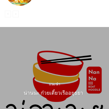
แนะนำ
น่านนะ ก๋วยเตี๋ยวเรืออยุธยา