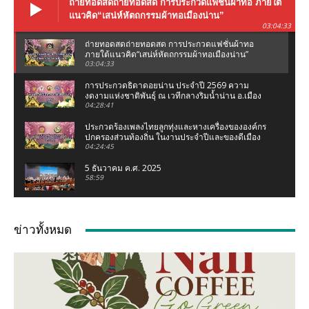
ถ่ายทอดสดถ่ายทอดสด การประกวดแฟชั่นผ้าทอ ภายใต้
แนวคิด“เสน่ห์หัตถกรรมผ้าทอเมืองน่าน”
03:04:33
ถ่ายทอดสดถ่ายทอดสด การประกวดแฟชั่นผ้าทอ
ภายใต้แนวคิด“เสน่ห์หัตถกรรมผ้าทอเมืองน่าน”
03:04:33
การประกวดธิดาดอยน่าน ประจำปี 2569 ความ
งดงามแห่งชาติพันธุ์ ณ เวทีกลางริมน้ำน่าน อ.เมือง
น่าน จ.น่าน
04:28:41
ประกวดร้องเพลงไทยลูกทุ่งและหางเครื่องขององค์กร
ปกครองส่วนท้องถิ่น ในงานประจำปีและของดีเมือง
น่าน 2569
04:24:45
5 ธันวาคม ค.ศ. 2025
58:59
งานแถลงข่าว ประเพณีแข่งเรือจังหวัดน่าน ชิงถ้วย
พระราชทานฯ (เฉลิมฉลองกฐินพระราชทาน)
ข่าวทั้งหมด
02:07:05
เชอรี่ ส่งกำลังใจน้ำท่วมเหนือ ห่วงคนที่บ้านเกิด
จ.น่าน #เชอรี่ #เชอรี่เข็มอัปสร #น้ำท่วมเหนือ #น่าน
04:11
มูลนิธิเพชรเกษมน่าน ทอดผ้าป่าสามัคคี ณ มูลนิธิ
เพชรเกษมน่าน (สำนักงานใหญ่ท่าวังผา) ปี 68