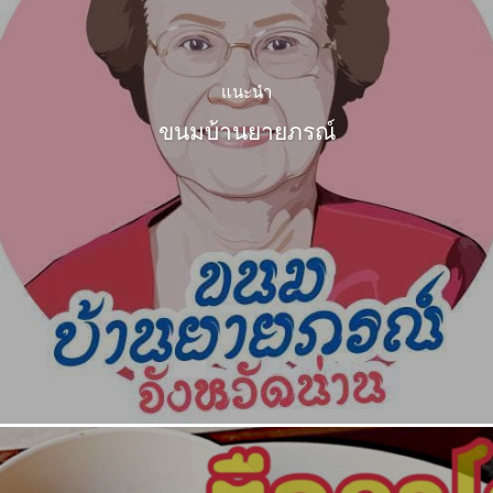
แนะนำ
ขนมบ้านยายภรณ์