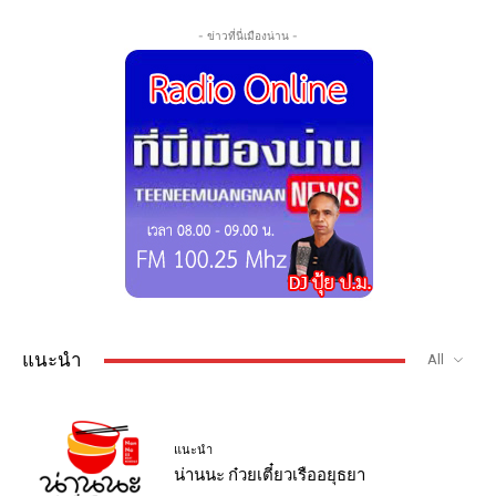
- ข่าวที่นี่เมืองน่าน -
แนะนำ
All
แนะนำ
น่านนะ ก๋วยเตี๋ยวเรืออยุธยา