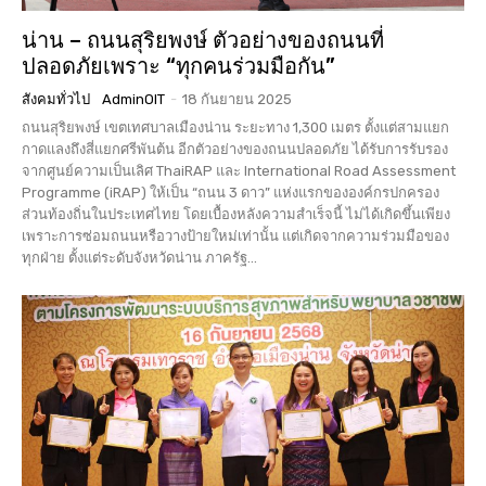
น่าน – ถนนสุริยพงษ์ ตัวอย่างของถนนที่
ปลอดภัยเพราะ “ทุกคนร่วมมือกัน”
สังคมทั่วไป
AdminOIT
-
18 กันยายน 2025
ถนนสุริยพงษ์ เขตเทศบาลเมืองน่าน ระยะทาง 1,300 เมตร ตั้งแต่สามแยก
กาดแลงถึงสี่แยกศรีพันต้น อีกตัวอย่างของถนนปลอดภัย ได้รับการรับรอง
จากศูนย์ความเป็นเลิศ ThaiRAP และ International Road Assessment
Programme (iRAP) ให้เป็น “ถนน 3 ดาว” แห่งแรกขององค์กรปกครอง
ส่วนท้องถิ่นในประเทศไทย โดยเบื้องหลังความสำเร็จนี้ ไม่ได้เกิดขึ้นเพียง
เพราะการซ่อมถนนหรือวางป้ายใหม่เท่านั้น แต่เกิดจากความร่วมมือของ
ทุกฝ่าย ตั้งแต่ระดับจังหวัดน่าน ภาครัฐ...