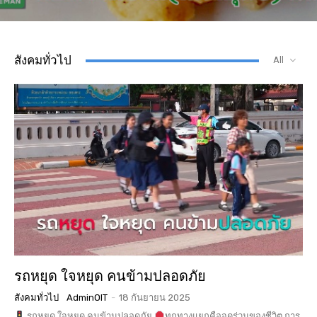
สังคมทั่วไป
All
รถหยุด ใจหยุด คนข้ามปลอดภัย
สังคมทั่วไป
AdminOIT
-
18 กันยายน 2025
รถหยุด ใจหยุด คนข้ามปลอดภัย
ทุกทางแยกคือจุดร่วมของชีวิต การ