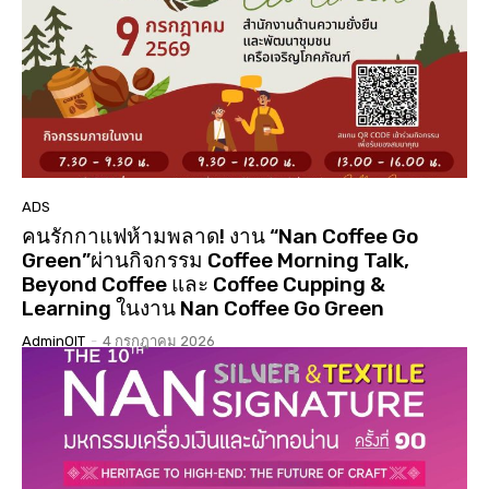
01:01:17
นมัสการสรงน้ำองค์พระบรมสารีริกธาตุ 3 แผ่นดิน ปี
2568 วัดเจดีย์ ต.ดู่ใต้ อ.เมือง จ.น่าน
02:07:34
ประกวดเทพีสงกรานต์คิมหันต์ฤดู น่านนครประจำปี
2568( จัดงาน 14 เมษายน 68 )( LGBTQ )
04:23:07
“#เสน่หา #มนตรา #น่านนครา #เมืองเก่ามีชีวิต”
#เทศกาลไฟกลางเมืองเก่าน่าน #จุดประกายสู่เมือง
มรดกโลก
06:39
ADS
คนรักกาแฟห้ามพลาด! งาน “Nan Coffee Go
Green”ผ่านกิจกรรม Coffee Morning Talk,
Beyond Coffee และ Coffee Cupping &
Learning ในงาน Nan Coffee Go Green
AdminOIT
-
4 กรกฎาคม 2026