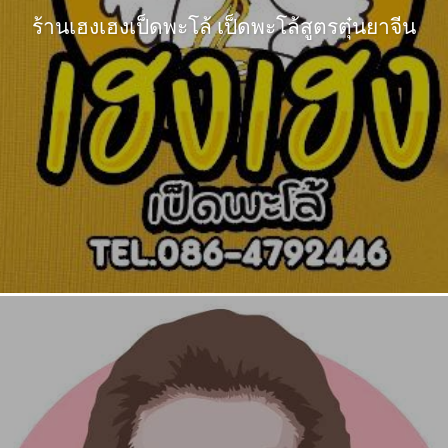
ร้านเฮงเฮงเป็ดพะโล้ เป็ดพะโล้สูตรตุ๋นยาจีน