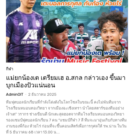
กีฬา
แม่ยกน้องเต เตรียมเฮ อ.สกล กล่าวเอง ขึ้นมา
บุกเมืองปัวแน่นอน
AdminOIT
-
2 ธันวาคม 2025
ทีมฟุตบอลนักเรียนที่กำลังโด่งดังในโลกโซลในขณะนี้ คงไม่พันทีมจาก
โรงเรียนหมอนทองวิทยา จากเมืองฉะเชิงเทรา นำโดยสตาร์ของทีมอย่าง
เจ้าเต" วรากร ช่างเขียนดี นักเตะสุดฮอตจากทีมโรงเรียนหมอนทองวิทยา
รองแชมป์ฟุตบอลนักเรียน 7 คน “แชมป์กีฬา 7 สี ทีมจะมาอุ่นเกิบกับทางทีม
งานของพี่ก้อง ห้วยไร่ ก่อนที่จะขึ้นคอนเสิตร์เพื่อการกุศลให้ รพ.น่าน ในวัน
ที่ 5 ธันวาคม 68 เวลา 13.00 น....