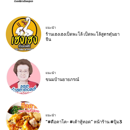
แนะนำ
ร้านเฮงเฮงเป็ดพะโล้ เป็ดพะโล้สูตรตุ๋นยา
จีน
แนะนำ
ขนมบ้านยายภรณ์
แนะนำ
“#ตือคาโค- #เต้าหู้ทอด” หน้าร้าน #ปุ้ม3