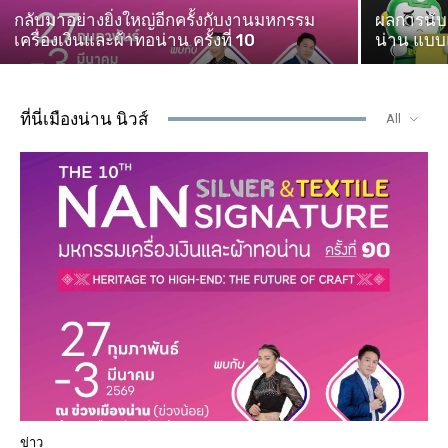
กลับมาอย่างยิ่งใหญ่อีกครั้งกับงานมหกรรม
ผลการนับค
เครื่องเงินและผ้าทอน่าน ครั้งที่ 10
น่าน แบบแ
ที่นี่เมืองน่าน นิวส์
All
ข่าว