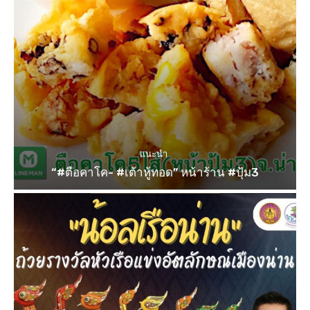
แนะนำ
“#ตือคาโค- #เต้าหู้ทอด” หน้าร้าน #ปุ้ม3