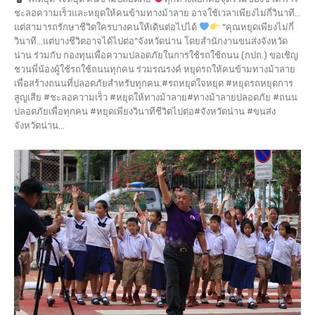
ชะลอความเร็วและหยุดให้คนข้ามทางม้าลาย อาจใช้เวลาเพียงไม่กี่วินาที...
แต่สามารถรักษาชีวิตใครบางคนให้เดินต่อไปได้
“คุณหยุดเพียงไม่กี่
วินาที…แต่บางชีวิตอาจได้ไปต่อ”จังหวัดน่าน โดยสำนักงานขนส่งจังหวัด
น่าน ร่วมกับ กองทุนเพื่อความปลอดภัยในการใช้รถใช้ถนน (กปถ.) ขอเชิญ
ชวนพี่น้องผู้ใช้รถใช้ถนนทุกคน ร่วมรณรงค์ หยุดรถให้คนข้ามทางม้าลาย
เพื่อสร้างถนนที่ปลอดภัยสำหรับทุกคน.#รถหยุดใจหยุด #หยุดรถหยุดการ
สูญเสีย #ชะลอความเร็ว #หยุดให้ทางม้าลาย#ทางม้าลายปลอดภัย #ถนน
ปลอดภัยเพื่อทุกคน #หยุดเพียงวินาทีชีวิตไปต่อ#จังหวัดน่าน #ขนส่ง
จังหวัดน่าน...