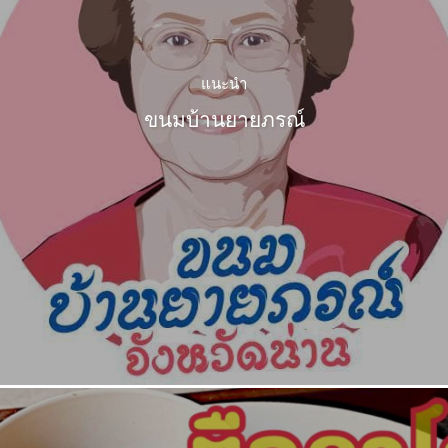
แนะนำ
ขนมบ้านยายภรณ์