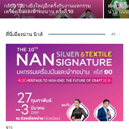
กลับมาอย่างยิ่งใหญ่อีกครั้งกับงานมหกรรม
ผลการนับค
เครื่องเงินและผ้าทอน่าน ครั้งที่ 10
น่าน แบบแ
ที่นี่เมืองน่าน นิวส์
All
ข่าว