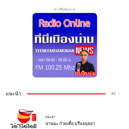
- ข่าวที่นี่เมืองน่าน -
แนะนำ
All
แนะนำ
น่านนะ ก๋วยเตี๋ยวเรืออยุธยา