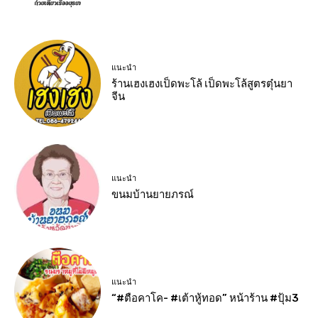
แนะนำ
ร้านเฮงเฮงเป็ดพะโล้ เป็ดพะโล้สูตรตุ๋นยา
จีน
แนะนำ
ขนมบ้านยายภรณ์
แนะนำ
“#ตือคาโค- #เต้าหู้ทอด” หน้าร้าน #ปุ้ม3