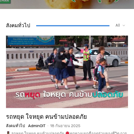
สังคมทั่วไป
All
รถหยุด ใจหยุด คนข้ามปลอดภัย
สังคมทั่วไป
AdminOIT
-
18 กันยายน 2025
รถหยุด ใจหยุด คนข้ามปลอดภัย
ทุกทางแยกคือจุดร่วมของชีวิต การ