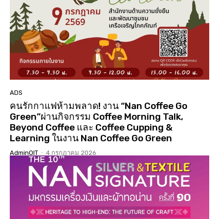
01:01:17
นมัสการสรงน้ำองค์พระบรมสารีริกธาตุ 3 แผ่นดิน ปี
2568 วัดเจดีย์ ต.ดู่ใต้ อ.เมือง จ.น่าน
02:07:34
ประกวดเทพีสงกรานต์คิมหันต์ฤดู น่านนครประจำปี
2568( จัดงาน 14 เมษายน 68 )( LGBTQ )
04:23:07
“#เสน่หา #มนตรา #น่านนครา #เมืองเก่ามีชีวิต”
#เทศกาลไฟกลางเมืองเก่าน่าน #จุดประกายสู่เมือง
มรดกโลก
06:39
ADS
คนรักกาแฟห้ามพลาด! งาน “Nan Coffee Go
Green”ผ่านกิจกรรม Coffee Morning Talk,
Beyond Coffee และ Coffee Cupping &
Learning ในงาน Nan Coffee Go Green
AdminOIT
-
4 กรกฎาคม 2026