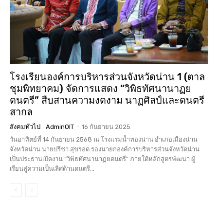
โรงเรียนองค์การบริหารส่วนจังหวัดน่าน 1 (ตาล
ชุมพิทยาคม) จัดการแสดง “วิพิธทัศนานาฏย
ดนตรี” สืบสานความงดงาม นาฏศิลป์และดนตรี
สากล
สังคมทั่วไป
AdminOIT
-
16 กันยายน 2025
วันอาทิตย์ที่ 14 กันยายน 2568 ณ โรงแรมน้ำทองน่าน อำเภอเมืองน่าน
จังหวัดน่าน นายปรีชา สุขรอด รองนายกองค์การบริหารส่วนจังหวัดน่าน
เป็นประธานเปิดงาน “วิพิธทัศนานาฏยดนตรี” ภายใต้หลักสูตรพัฒนา ผู้
เรียนสู่ความเป็นเลิศด้านดนตรี...