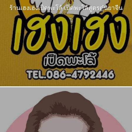
ร้านเฮงเฮงเป็ดพะโล้ เป็ดพะโล้สูตรตุ๋นยาจีน