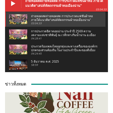
ถ่ายทอดสดถ่ายทอดสด การประกวดแฟชั่นผ้าทอ ภายใต้
แนวคิด“เสน่ห์หัตถกรรมผ้าทอเมืองน่าน”
03:04:33
ถ่ายทอดสดถ่ายทอดสด การประกวดแฟชั่นผ้าทอ
ภายใต้แนวคิด“เสน่ห์หัตถกรรมผ้าทอเมืองน่าน”
03:04:33
การประกวดธิดาดอยน่าน ประจำปี 2569 ความ
งดงามแห่งชาติพันธุ์ ณ เวทีกลางริมน้ำน่าน อ.เมือง
น่าน จ.น่าน
04:28:41
ประกวดร้องเพลงไทยลูกทุ่งและหางเครื่องขององค์กร
ปกครองส่วนท้องถิ่น ในงานประจำปีและของดีเมือง
น่าน 2569
04:24:45
5 ธันวาคม ค.ศ. 2025
58:59
งานแถลงข่าว ประเพณีแข่งเรือจังหวัดน่าน ชิงถ้วย
พระราชทานฯ (เฉลิมฉลองกฐินพระราชทาน)
ข่าวทั้งหมด
02:07:05
เชอรี่ ส่งกำลังใจน้ำท่วมเหนือ ห่วงคนที่บ้านเกิด
จ.น่าน #เชอรี่ #เชอรี่เข็มอัปสร #น้ำท่วมเหนือ #น่าน
04:11
มูลนิธิเพชรเกษมน่าน ทอดผ้าป่าสามัคคี ณ มูลนิธิ
เพชรเกษมน่าน (สำนักงานใหญ่ท่าวังผา) ปี 68