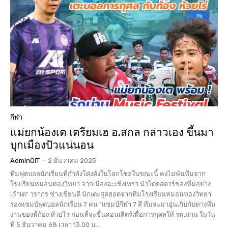
กีฬา
แม่ยกน้องเต เตรียมเฮ อ.สกล กล่าวเอง ขึ้นมา
บุกเมืองปัวแน่นอน
AdminOIT
-
2 ธันวาคม 2025
ทีมฟุตบอลนักเรียนที่กำลังโด่งดังในโลกโซลในขณะนี้ คงไม่พันทีมจาก
โรงเรียนหมอนทองวิทยา จากเมืองฉะเชิงเทรา นำโดยสตาร์ของทีมอย่าง
เจ้าเต" วรากร ช่างเขียนดี นักเตะสุดฮอตจากทีมโรงเรียนหมอนทองวิทยา
รองแชมป์ฟุตบอลนักเรียน 7 คน “แชมป์กีฬา 7 สี ทีมจะมาอุ่นเกิบกับทางทีม
งานของพี่ก้อง ห้วยไร่ ก่อนที่จะขึ้นคอนเสิตร์เพื่อการกุศลให้ รพ.น่าน ในวัน
ที่ 5 ธันวาคม 68 เวลา 13.00 น....