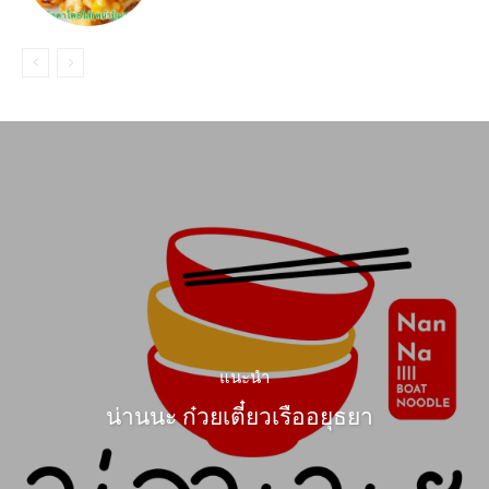
แนะนำ
น่านนะ ก๋วยเตี๋ยวเรืออยุธยา