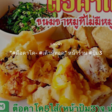
แนะนำ
“#ตือคาโค- #เต้าหู้ทอด” หน้าร้าน #ปุ้ม3