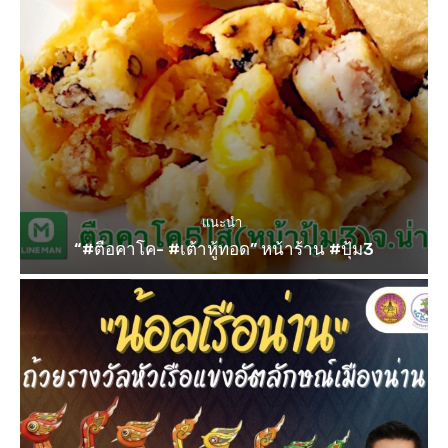
แนะนำ
“#ตือคาโค- #เต้าหู้ทอด” หน้าร้าน #ปุ้ม3