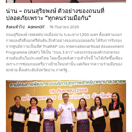
น่าน – ถนนสุริยพงษ์ ตัวอย่างของถนนที่
ปลอดภัยเพราะ “ทุกคนร่วมมือกัน”
สังคมทั่วไป
AdminOIT
-
18 กันยายน 2025
ถนนสุริยพงษ์ เขตเทศบาลเมืองน่าน ระยะทาง 1,300 เมตร ตั้งแต่สามแยก
กาดแลงถึงสี่แยกศรีพันต้น อีกตัวอย่างของถนนปลอดภัย ได้รับการรับรอง
จากศูนย์ความเป็นเลิศ ThaiRAP และ International Road Assessment
Programme (iRAP) ให้เป็น “ถนน 3 ดาว” แห่งแรกขององค์กรปกครอง
ส่วนท้องถิ่นในประเทศไทย โดยเบื้องหลังความสำเร็จนี้ ไม่ได้เกิดขึ้นเพียง
เพราะการซ่อมถนนหรือวางป้ายใหม่เท่านั้น แต่เกิดจากความร่วมมือของ
ทุกฝ่าย ตั้งแต่ระดับจังหวัดน่าน ภาครัฐ...