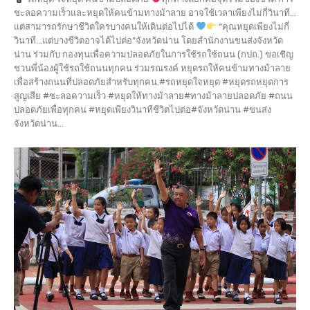
ชะลอความเร็วและหยุดให้คนข้ามทางม้าลาย อาจใช้เวลาเพียงไม่กี่วินาที...
แต่สามารถรักษาชีวิตใครบางคนให้เดินต่อไปได้
“คุณหยุดเพียงไม่กี่
วินาที…แต่บางชีวิตอาจได้ไปต่อ”จังหวัดน่าน โดยสำนักงานขนส่งจังหวัด
น่าน ร่วมกับ กองทุนเพื่อความปลอดภัยในการใช้รถใช้ถนน (กปถ.) ขอเชิญ
ชวนพี่น้องผู้ใช้รถใช้ถนนทุกคน ร่วมรณรงค์ หยุดรถให้คนข้ามทางม้าลาย
เพื่อสร้างถนนที่ปลอดภัยสำหรับทุกคน.#รถหยุดใจหยุด #หยุดรถหยุดการ
สูญเสีย #ชะลอความเร็ว #หยุดให้ทางม้าลาย#ทางม้าลายปลอดภัย #ถนน
ปลอดภัยเพื่อทุกคน #หยุดเพียงวินาทีชีวิตไปต่อ#จังหวัดน่าน #ขนส่ง
จังหวัดน่าน...