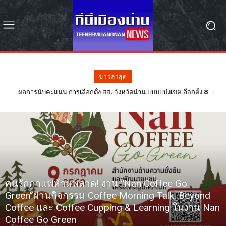
ข่าวล่าสุด
#น่าน พบฉีกบัตรผิด 2 อำเภอ ผอ.กกต.น่าน สั่งเปลี่ยนตัว กปน. ทันที หลัง
ฉีกบัตรผิดรอย 68 ใบ – รอลุ้น กกต. วินิจฉัยเลือกตั้งใหม่หรือไม่
คนรักกาแฟห้ามพลาด! งาน “Nan Coffee Go
Green”ผ่านกิจกรรม Coffee Morning Talk, Beyond
Coffee และ Coffee Cupping & Learning ในงาน Nan
Coffee Go Green