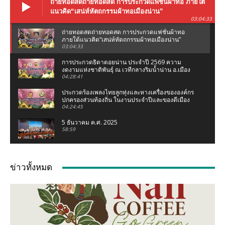
ถ่ายทอดสดถ่ายทอดสด การประกวดแฟชั่นผ้าทอ ภายใต้
แนวคิด“เสน่ห์หัตถกรรมผ้าทอเมืองน่าน”
03:04:33
ถ่ายทอดสดถ่ายทอดสด การประกวดแฟชั่นผ้าทอ
ภายใต้แนวคิด“เสน่ห์หัตถกรรมผ้าทอเมืองน่าน”
03:04:33
การประกวดธิดาดอยน่าน ประจำปี 2569 ความ
งดงามแห่งชาติพันธุ์ ณ เวทีกลางริมน้ำน่าน อ.เมือง
น่าน จ.น่าน
04:28:41
ประกวดร้องเพลงไทยลูกทุ่งและหางเครื่องขององค์กร
ปกครองส่วนท้องถิ่น ในงานประจำปีและของดีเมือง
น่าน 2569
04:24:45
5 ธันวาคม ค.ศ. 2025
58:59
งานแถลงข่าว ประเพณีแข่งเรือจังหวัดน่าน ชิงถ้วย
พระราชทานฯ (เฉลิมฉลองกฐินพระราชทาน)
ข่าวทั้งหมด
02:07:05
เชอรี่ ส่งกำลังใจน้ำท่วมเหนือ ห่วงคนที่บ้านเกิด
จ.น่าน #เชอรี่ #เชอรี่เข็มอัปสร #น้ำท่วมเหนือ #น่าน
04:11
มูลนิธิเพชรเกษมน่าน ทอดผ้าป่าสามัคคี ณ มูลนิธิ
เพชรเกษมน่าน (สำนักงานใหญ่ท่าวังผา) ปี 68