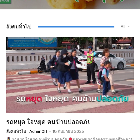
สังคมทั่วไป
All
รถหยุด ใจหยุด คนข้ามปลอดภัย
สังคมทั่วไป
AdminOIT
-
18 กันยายน 2025
รถหยุด ใจหยุด คนข้ามปลอดภัย
ทุกทางแยกคือจุดร่วมของชีวิต การ