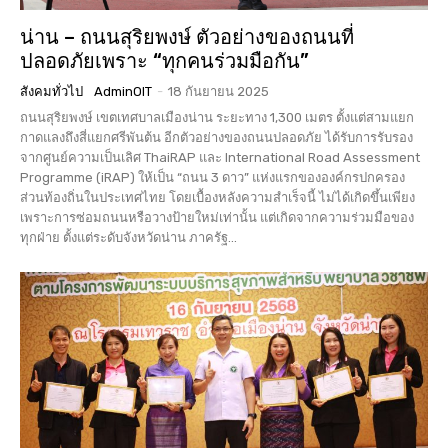
น่าน – ถนนสุริยพงษ์ ตัวอย่างของถนนที่
ปลอดภัยเพราะ “ทุกคนร่วมมือกัน”
สังคมทั่วไป
AdminOIT
-
18 กันยายน 2025
ถนนสุริยพงษ์ เขตเทศบาลเมืองน่าน ระยะทาง 1,300 เมตร ตั้งแต่สามแยก
กาดแลงถึงสี่แยกศรีพันต้น อีกตัวอย่างของถนนปลอดภัย ได้รับการรับรอง
จากศูนย์ความเป็นเลิศ ThaiRAP และ International Road Assessment
Programme (iRAP) ให้เป็น “ถนน 3 ดาว” แห่งแรกขององค์กรปกครอง
ส่วนท้องถิ่นในประเทศไทย โดยเบื้องหลังความสำเร็จนี้ ไม่ได้เกิดขึ้นเพียง
เพราะการซ่อมถนนหรือวางป้ายใหม่เท่านั้น แต่เกิดจากความร่วมมือของ
ทุกฝ่าย ตั้งแต่ระดับจังหวัดน่าน ภาครัฐ...