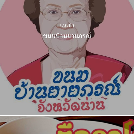
แนะนำ
ขนมบ้านยายภรณ์