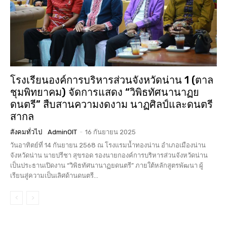
โรงเรียนองค์การบริหารส่วนจังหวัดน่าน 1 (ตาล
ชุมพิทยาคม) จัดการแสดง “วิพิธทัศนานาฏย
ดนตรี” สืบสานความงดงาม นาฏศิลป์และดนตรี
สากล
สังคมทั่วไป
AdminOIT
-
16 กันยายน 2025
วันอาทิตย์ที่ 14 กันยายน 2568 ณ โรงแรมน้ำทองน่าน อำเภอเมืองน่าน
จังหวัดน่าน นายปรีชา สุขรอด รองนายกองค์การบริหารส่วนจังหวัดน่าน
เป็นประธานเปิดงาน “วิพิธทัศนานาฏยดนตรี” ภายใต้หลักสูตรพัฒนา ผู้
เรียนสู่ความเป็นเลิศด้านดนตรี...