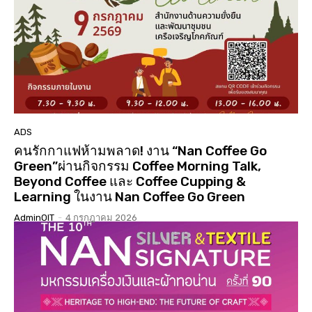
01:01:17
นมัสการสรงน้ำองค์พระบรมสารีริกธาตุ 3 แผ่นดิน ปี
2568 วัดเจดีย์ ต.ดู่ใต้ อ.เมือง จ.น่าน
02:07:34
ประกวดเทพีสงกรานต์คิมหันต์ฤดู น่านนครประจำปี
2568( จัดงาน 14 เมษายน 68 )( LGBTQ )
04:23:07
“#เสน่หา #มนตรา #น่านนครา #เมืองเก่ามีชีวิต”
#เทศกาลไฟกลางเมืองเก่าน่าน #จุดประกายสู่เมือง
มรดกโลก
06:39
ADS
คนรักกาแฟห้ามพลาด! งาน “Nan Coffee Go
Green”ผ่านกิจกรรม Coffee Morning Talk,
Beyond Coffee และ Coffee Cupping &
Learning ในงาน Nan Coffee Go Green
AdminOIT
-
4 กรกฎาคม 2026