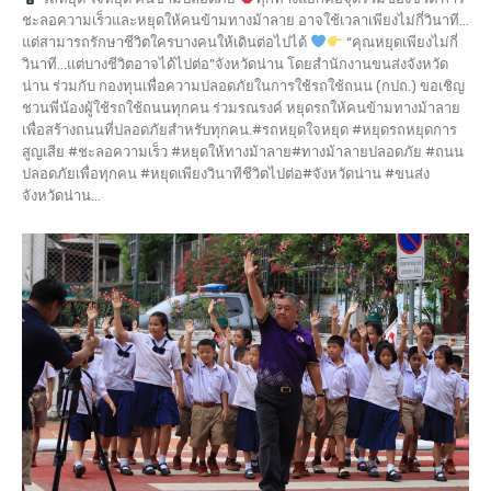
ชะลอความเร็วและหยุดให้คนข้ามทางม้าลาย อาจใช้เวลาเพียงไม่กี่วินาที...
แต่สามารถรักษาชีวิตใครบางคนให้เดินต่อไปได้
“คุณหยุดเพียงไม่กี่
วินาที…แต่บางชีวิตอาจได้ไปต่อ”จังหวัดน่าน โดยสำนักงานขนส่งจังหวัด
น่าน ร่วมกับ กองทุนเพื่อความปลอดภัยในการใช้รถใช้ถนน (กปถ.) ขอเชิญ
ชวนพี่น้องผู้ใช้รถใช้ถนนทุกคน ร่วมรณรงค์ หยุดรถให้คนข้ามทางม้าลาย
เพื่อสร้างถนนที่ปลอดภัยสำหรับทุกคน.#รถหยุดใจหยุด #หยุดรถหยุดการ
สูญเสีย #ชะลอความเร็ว #หยุดให้ทางม้าลาย#ทางม้าลายปลอดภัย #ถนน
ปลอดภัยเพื่อทุกคน #หยุดเพียงวินาทีชีวิตไปต่อ#จังหวัดน่าน #ขนส่ง
จังหวัดน่าน...