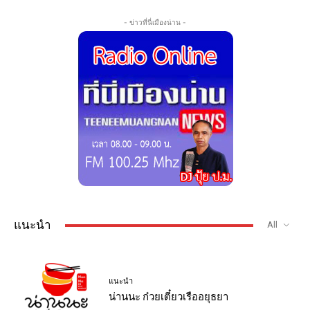
- ข่าวที่นี่เมืองน่าน -
แนะนำ
All
แนะนำ
น่านนะ ก๋วยเตี๋ยวเรืออยุธยา