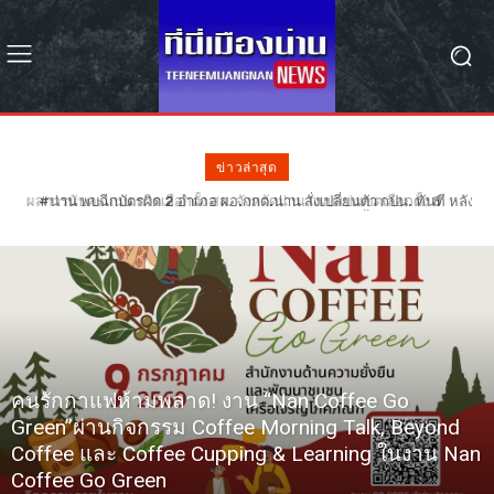
ข่าวล่าสุด
#น่าน พบฉีกบัตรผิด 2 อำเภอ ผอ.กกต.น่าน สั่งเปลี่ยนตัว กปน. ทันที หลัง
ฉีกบัตรผิดรอย 68 ใบ – รอลุ้น กกต. วินิจฉัยเลือกตั้งใหม่หรือไม่
คนรักกาแฟห้ามพลาด! งาน “Nan Coffee Go
Green”ผ่านกิจกรรม Coffee Morning Talk, Beyond
Coffee และ Coffee Cupping & Learning ในงาน Nan
Coffee Go Green