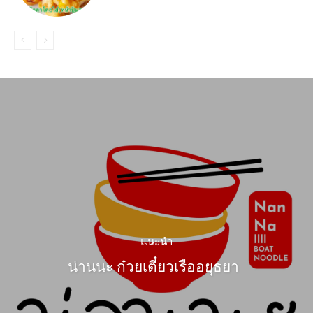
แนะนำ
น่านนะ ก๋วยเตี๋ยวเรืออยุธยา