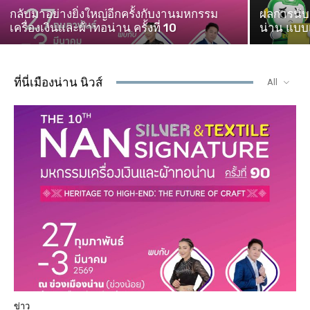
กลับมาอย่างยิ่งใหญ่อีกครั้งกับงานมหกรรม
ผลการนับค
เครื่องเงินและผ้าทอน่าน ครั้งที่ 10
น่าน แบบแ
ที่นี่เมืองน่าน นิวส์
All
ข่าว