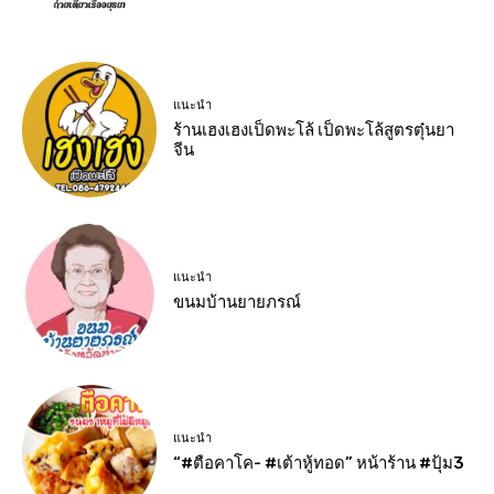
แนะนำ
ร้านเฮงเฮงเป็ดพะโล้ เป็ดพะโล้สูตรตุ๋นยา
จีน
แนะนำ
ขนมบ้านยายภรณ์
แนะนำ
“#ตือคาโค- #เต้าหู้ทอด” หน้าร้าน #ปุ้ม3