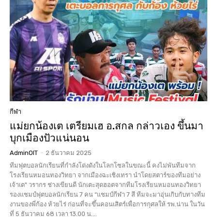
กีฬา
แม่ยกน้องเต เตรียมเฮ อ.สกล กล่าวเอง ขึ้นมา
บุกเมืองปัวแน่นอน
AdminOIT
-
2 ธันวาคม 2025
ทีมฟุตบอลนักเรียนที่กำลังโด่งดังในโลกโซลในขณะนี้ คงไม่พันทีมจาก
โรงเรียนหมอนทองวิทยา จากเมืองฉะเชิงเทรา นำโดยสตาร์ของทีมอย่าง
เจ้าเต" วรากร ช่างเขียนดี นักเตะสุดฮอตจากทีมโรงเรียนหมอนทองวิทยา
รองแชมป์ฟุตบอลนักเรียน 7 คน “แชมป์กีฬา 7 สี ทีมจะมาอุ่นเกิบกับทางทีม
งานของพี่ก้อง ห้วยไร่ ก่อนที่จะขึ้นคอนเสิตร์เพื่อการกุศลให้ รพ.น่าน ในวัน
ที่ 5 ธันวาคม 68 เวลา 13.00 น....