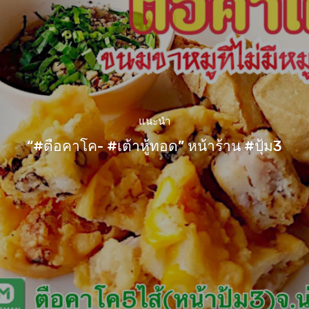
แนะนำ
“#ตือคาโค- #เต้าหู้ทอด” หน้าร้าน #ปุ้ม3