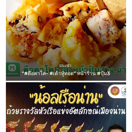
แนะนำ
“#ตือคาโค- #เต้าหู้ทอด” หน้าร้าน #ปุ้ม3