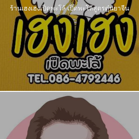
ร้านเฮงเฮงเป็ดพะโล้ เป็ดพะโล้สูตรตุ๋นยาจีน