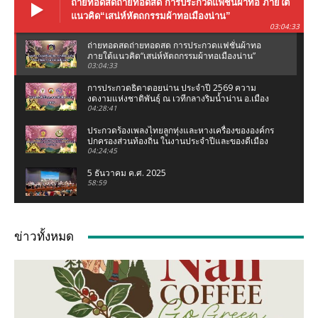
ถ่ายทอดสดถ่ายทอดสด การประกวดแฟชั่นผ้าทอ ภายใต้
แนวคิด“เสน่ห์หัตถกรรมผ้าทอเมืองน่าน”
03:04:33
ถ่ายทอดสดถ่ายทอดสด การประกวดแฟชั่นผ้าทอ
ภายใต้แนวคิด“เสน่ห์หัตถกรรมผ้าทอเมืองน่าน”
03:04:33
การประกวดธิดาดอยน่าน ประจำปี 2569 ความ
งดงามแห่งชาติพันธุ์ ณ เวทีกลางริมน้ำน่าน อ.เมือง
น่าน จ.น่าน
04:28:41
ประกวดร้องเพลงไทยลูกทุ่งและหางเครื่องขององค์กร
ปกครองส่วนท้องถิ่น ในงานประจำปีและของดีเมือง
น่าน 2569
04:24:45
5 ธันวาคม ค.ศ. 2025
58:59
งานแถลงข่าว ประเพณีแข่งเรือจังหวัดน่าน ชิงถ้วย
พระราชทานฯ (เฉลิมฉลองกฐินพระราชทาน)
ข่าวทั้งหมด
02:07:05
เชอรี่ ส่งกำลังใจน้ำท่วมเหนือ ห่วงคนที่บ้านเกิด
จ.น่าน #เชอรี่ #เชอรี่เข็มอัปสร #น้ำท่วมเหนือ #น่าน
04:11
มูลนิธิเพชรเกษมน่าน ทอดผ้าป่าสามัคคี ณ มูลนิธิ
เพชรเกษมน่าน (สำนักงานใหญ่ท่าวังผา) ปี 68