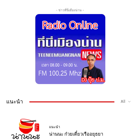
- ข่าวที่นี่เมืองน่าน -
แนะนำ
All
แนะนำ
น่านนะ ก๋วยเตี๋ยวเรืออยุธยา