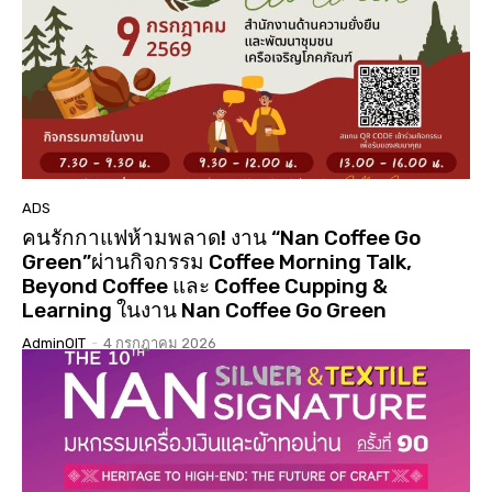
01:01:17
นมัสการสรงน้ำองค์พระบรมสารีริกธาตุ 3 แผ่นดิน ปี
2568 วัดเจดีย์ ต.ดู่ใต้ อ.เมือง จ.น่าน
02:07:34
ประกวดเทพีสงกรานต์คิมหันต์ฤดู น่านนครประจำปี
2568( จัดงาน 14 เมษายน 68 )( LGBTQ )
04:23:07
“#เสน่หา #มนตรา #น่านนครา #เมืองเก่ามีชีวิต”
#เทศกาลไฟกลางเมืองเก่าน่าน #จุดประกายสู่เมือง
มรดกโลก
06:39
ADS
คนรักกาแฟห้ามพลาด! งาน “Nan Coffee Go
Green”ผ่านกิจกรรม Coffee Morning Talk,
Beyond Coffee และ Coffee Cupping &
Learning ในงาน Nan Coffee Go Green
AdminOIT
-
4 กรกฎาคม 2026