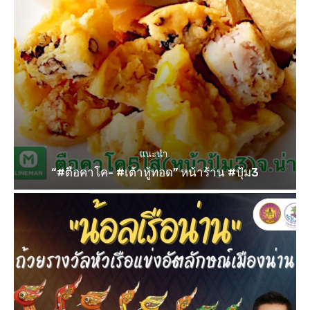
แนะนำ
“#ตือคาโค- #เต้าหู้ทอด” หน้าร้าน #ปุ้ม3