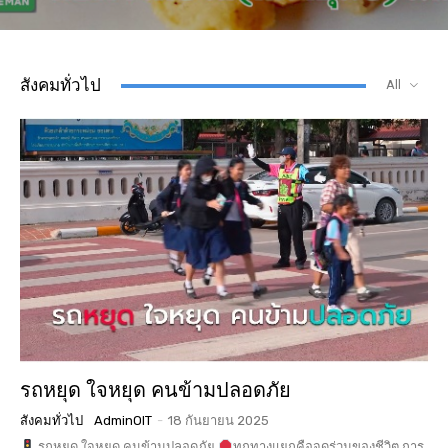
สังคมทั่วไป
All
รถหยุด ใจหยุด คนข้ามปลอดภัย
สังคมทั่วไป
AdminOIT
-
18 กันยายน 2025
รถหยุด ใจหยุด คนข้ามปลอดภัย
ทุกทางแยกคือจุดร่วมของชีวิต การ