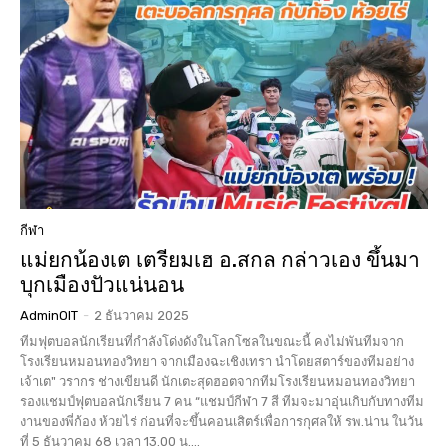
กีฬา
แม่ยกน้องเต เตรียมเฮ อ.สกล กล่าวเอง ขึ้นมา
บุกเมืองปัวแน่นอน
AdminOIT
-
2 ธันวาคม 2025
ทีมฟุตบอลนักเรียนที่กำลังโด่งดังในโลกโซลในขณะนี้ คงไม่พันทีมจาก
โรงเรียนหมอนทองวิทยา จากเมืองฉะเชิงเทรา นำโดยสตาร์ของทีมอย่าง
เจ้าเต" วรากร ช่างเขียนดี นักเตะสุดฮอตจากทีมโรงเรียนหมอนทองวิทยา
รองแชมป์ฟุตบอลนักเรียน 7 คน “แชมป์กีฬา 7 สี ทีมจะมาอุ่นเกิบกับทางทีม
งานของพี่ก้อง ห้วยไร่ ก่อนที่จะขึ้นคอนเสิตร์เพื่อการกุศลให้ รพ.น่าน ในวัน
ที่ 5 ธันวาคม 68 เวลา 13.00 น....