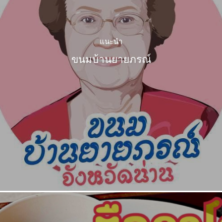
แนะนำ
ขนมบ้านยายภรณ์