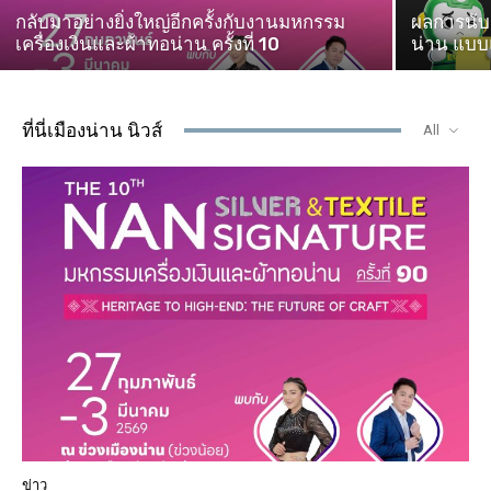
กลับมาอย่างยิ่งใหญ่อีกครั้งกับงานมหกรรม
ผลการนับค
เครื่องเงินและผ้าทอน่าน ครั้งที่ 10
น่าน แบบแ
ที่นี่เมืองน่าน นิวส์
All
ข่าว