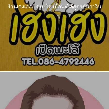
ร้านเฮงเฮงเป็ดพะโล้ เป็ดพะโล้สูตรตุ๋นยาจีน