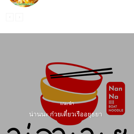
แนะนำ
น่านนะ ก๋วยเตี๋ยวเรืออยุธยา