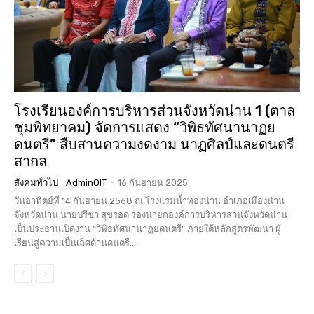
โรงเรียนองค์การบริหารส่วนจังหวัดน่าน 1 (ตาล
ชุมพิทยาคม) จัดการแสดง “วิพิธทัศนานาฏย
ดนตรี” สืบสานความงดงาม นาฏศิลป์และดนตรี
สากล
สังคมทั่วไป
AdminOIT
-
16 กันยายน 2025
วันอาทิตย์ที่ 14 กันยายน 2568 ณ โรงแรมน้ำทองน่าน อำเภอเมืองน่าน
จังหวัดน่าน นายปรีชา สุขรอด รองนายกองค์การบริหารส่วนจังหวัดน่าน
เป็นประธานเปิดงาน “วิพิธทัศนานาฏยดนตรี” ภายใต้หลักสูตรพัฒนา ผู้
เรียนสู่ความเป็นเลิศด้านดนตรี...