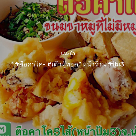
แนะนำ
“#ตือคาโค- #เต้าหู้ทอด” หน้าร้าน #ปุ้ม3