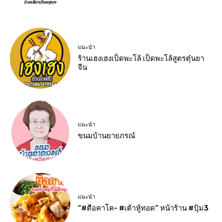
แนะนำ
ร้านเฮงเฮงเป็ดพะโล้ เป็ดพะโล้สูตรตุ๋นยา
จีน
แนะนำ
ขนมบ้านยายภรณ์
แนะนำ
“#ตือคาโค- #เต้าหู้ทอด” หน้าร้าน #ปุ้ม3