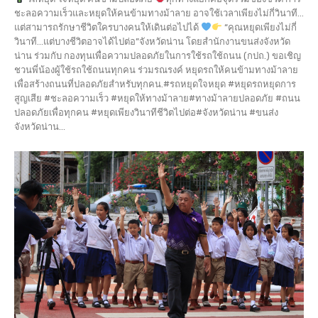
ชะลอความเร็วและหยุดให้คนข้ามทางม้าลาย อาจใช้เวลาเพียงไม่กี่วินาที...
แต่สามารถรักษาชีวิตใครบางคนให้เดินต่อไปได้
“คุณหยุดเพียงไม่กี่
วินาที…แต่บางชีวิตอาจได้ไปต่อ”จังหวัดน่าน โดยสำนักงานขนส่งจังหวัด
น่าน ร่วมกับ กองทุนเพื่อความปลอดภัยในการใช้รถใช้ถนน (กปถ.) ขอเชิญ
ชวนพี่น้องผู้ใช้รถใช้ถนนทุกคน ร่วมรณรงค์ หยุดรถให้คนข้ามทางม้าลาย
เพื่อสร้างถนนที่ปลอดภัยสำหรับทุกคน.#รถหยุดใจหยุด #หยุดรถหยุดการ
สูญเสีย #ชะลอความเร็ว #หยุดให้ทางม้าลาย#ทางม้าลายปลอดภัย #ถนน
ปลอดภัยเพื่อทุกคน #หยุดเพียงวินาทีชีวิตไปต่อ#จังหวัดน่าน #ขนส่ง
จังหวัดน่าน...