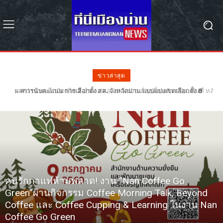
ข่าวล่าสุด
#น่าน พบฉีกบัตรผิด 2 อำเภอ ผอ.กกต.น่าน สั่งเปลี่ยนตัว กปน. ทันที หลัง
ฉีกบัตรผิดรอย 68 ใบ – รอลุ้น กกต. วินิจฉัยเลือกตั้งใหม่หรือไม่
คนรักกาแฟห้ามพลาด! งาน “Nan Coffee Go
Green”ผ่านกิจกรรม Coffee Morning Talk, Beyond
Coffee และ Coffee Cupping & Learning ในงาน Nan
Coffee Go Green