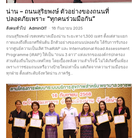
น่าน – ถนนสุริยพงษ์ ตัวอย่างของถนนที่
ปลอดภัยเพราะ “ทุกคนร่วมมือกัน”
สังคมทั่วไป
AdminOIT
-
18 กันยายน 2025
ถนนสุริยพงษ์ เขตเทศบาลเมืองน่าน ระยะทาง 1,300 เมตร ตั้งแต่สามแยก
กาดแลงถึงสี่แยกศรีพันต้น อีกตัวอย่างของถนนปลอดภัย ได้รับการรับรอง
จากศูนย์ความเป็นเลิศ ThaiRAP และ International Road Assessment
Programme (iRAP) ให้เป็น “ถนน 3 ดาว” แห่งแรกขององค์กรปกครอง
ส่วนท้องถิ่นในประเทศไทย โดยเบื้องหลังความสำเร็จนี้ ไม่ได้เกิดขึ้นเพียง
เพราะการซ่อมถนนหรือวางป้ายใหม่เท่านั้น แต่เกิดจากความร่วมมือของ
ทุกฝ่าย ตั้งแต่ระดับจังหวัดน่าน ภาครัฐ...