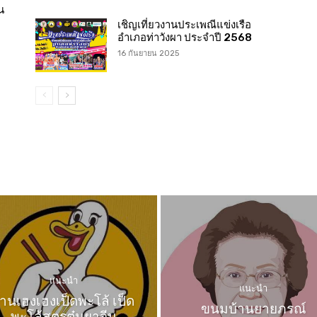
น
เชิญเที่ยวงานประเพณีแข่งเรือ
อำเภอท่าวังผา ประจำปี 2568
16 กันยายน 2025
แนะนำ
แนะนำ
้านเฮงเฮงเป็ดพะโล้ เป็ด
ขนมบ้านยายภรณ์
พะโล้สูตรตุ๋นยาจีน