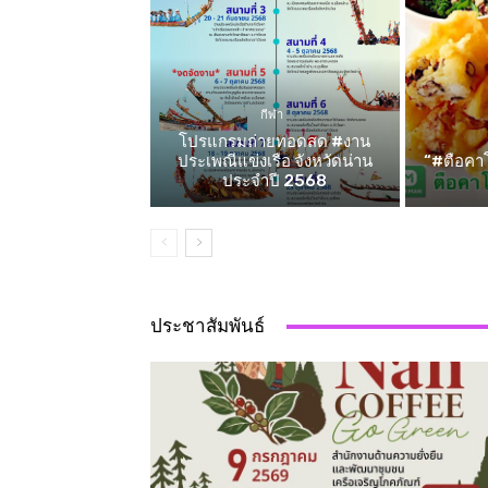
กีฬา
โปรแกรมถ่ายทอดสด #งาน
ประเพณีแข่งเรือ จังหวัดน่าน
“#ตือคาโ
ประจำปี 2568
ประชาสัมพันธ์