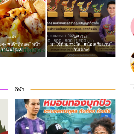
แนะนำ
ไลฟ์สไตล์
ค- #เต้าหู้ทอด” หน้า
มาใช้ถ้วยรางวัล “#น้อลเรือน่าน”
ร้าน #ปุ้ม3
กันเถอะ!
กีฬา