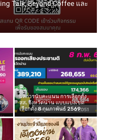
ng Talk, Beyond Coffee และ
ข่าว
บ
ผลการนับคะแนน การเลือกตั้ง
้าทอ
สส. จังหวัดน่าน แบบแบ่งเขต
เลือกตั้ง 8 กุมภาพันธ์ 2569