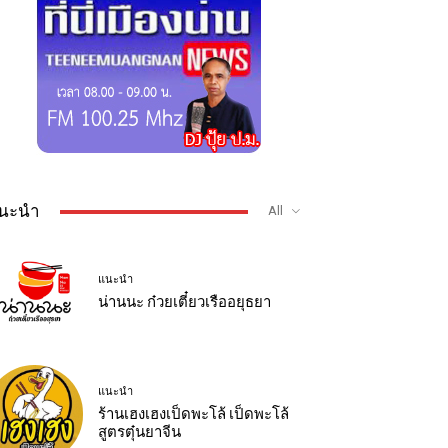
นะนำ
All
แนะนำ
น่านนะ ก๋วยเตี๋ยวเรืออยุธยา
แนะนำ
ร้านเฮงเฮงเป็ดพะโล้ เป็ดพะโล้
สูตรตุ๋นยาจีน