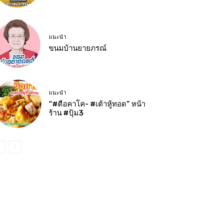
แนะนำ
ขนมบ้านยายภรณ์
แนะนำ
“#ตือคาโค- #เต้าหู้ทอด” หน้า
ร้าน #ปุ้ม3