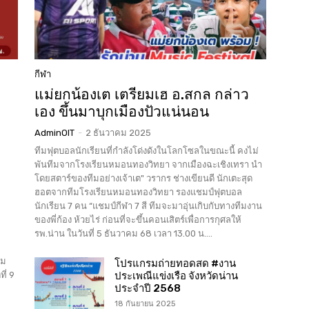
กีฬา
แม่ยกน้องเต เตรียมเฮ อ.สกล กล่าว
เอง ขึ้นมาบุกเมืองปัวแน่นอน
AdminOIT
-
2 ธันวาคม 2025
ทีมฟุตบอลนักเรียนที่กำลังโด่งดังในโลกโซลในขณะนี้ คงไม่
พันทีมจากโรงเรียนหมอนทองวิทยา จากเมืองฉะเชิงเทรา นำ
โดยสตาร์ของทีมอย่างเจ้าเต" วรากร ช่างเขียนดี นักเตะสุด
ฮอตจากทีมโรงเรียนหมอนทองวิทยา รองแชมป์ฟุตบอล
นักเรียน 7 คน “แชมป์กีฬา 7 สี ทีมจะมาอุ่นเกิบกับทางทีมงาน
ของพี่ก้อง ห้วยไร่ ก่อนที่จะขึ้นคอนเสิตร์เพื่อการกุศลให้
รพ.น่าน ในวันที่ 5 ธันวาคม 68 เวลา 13.00 น....
วม
โปรแกรมถ่ายทอดสด #งาน
ี่ 9
ประเพณีแข่งเรือ จังหวัดน่าน
ประจำปี 2568
18 กันยายน 2025