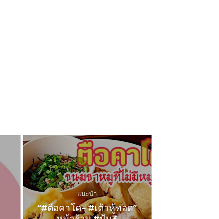
แนะนำ
“#ตือคาโค- #เต้าหู้ทอด”
หน้าร้าน #ปุ้ม3