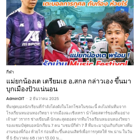
กีฬา
แม่ยกน้องเต เตรียมเฮ อ.สกล กล่าวเอง ขึ้นมา
บุกเมืองปัวแน่นอน
AdminOIT
-
2 ธันวาคม 2025
ทีมฟุตบอลนักเรียนที่กำลังโด่งดังในโลกโซลในขณะนี้ คงไม่พันทีมจาก
โรงเรียนหมอนทองวิทยา จากเมืองฉะเชิงเทรา นำโดยสตาร์ของทีมอย่าง
เจ้าเต" วรากร ช่างเขียนดี นักเตะสุดฮอตจากทีมโรงเรียนหมอนทองวิทยา
รองแชมป์ฟุตบอลนักเรียน 7 คน “แชมป์กีฬา 7 สี ทีมจะมาอุ่นเกิบกับทางทีม
งานของพี่ก้อง ห้วยไร่ ก่อนที่จะขึ้นคอนเสิตร์เพื่อการกุศลให้ รพ.น่าน ในวัน
ที่ 5 ธันวาคม 68 เวลา 13.00 น....