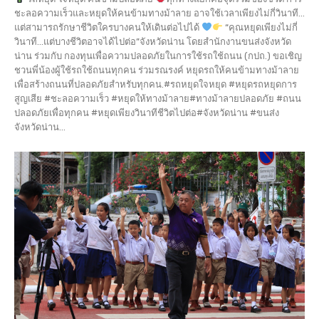
ชะลอความเร็วและหยุดให้คนข้ามทางม้าลาย อาจใช้เวลาเพียงไม่กี่วินาที...
แต่สามารถรักษาชีวิตใครบางคนให้เดินต่อไปได้
“คุณหยุดเพียงไม่กี่
วินาที…แต่บางชีวิตอาจได้ไปต่อ”จังหวัดน่าน โดยสำนักงานขนส่งจังหวัด
น่าน ร่วมกับ กองทุนเพื่อความปลอดภัยในการใช้รถใช้ถนน (กปถ.) ขอเชิญ
ชวนพี่น้องผู้ใช้รถใช้ถนนทุกคน ร่วมรณรงค์ หยุดรถให้คนข้ามทางม้าลาย
เพื่อสร้างถนนที่ปลอดภัยสำหรับทุกคน.#รถหยุดใจหยุด #หยุดรถหยุดการ
สูญเสีย #ชะลอความเร็ว #หยุดให้ทางม้าลาย#ทางม้าลายปลอดภัย #ถนน
ปลอดภัยเพื่อทุกคน #หยุดเพียงวินาทีชีวิตไปต่อ#จังหวัดน่าน #ขนส่ง
จังหวัดน่าน...