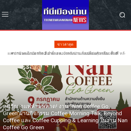
ข่าวล่าสุด
#น่าน พบฉีกบัตรผิด 2 อำเภอ ผอ.กกต.น่าน สั่งเปลี่ยนตัว กปน. ทันที หลัง
ฉีกบัตรผิดรอย 68 ใบ – รอลุ้น กกต. วินิจฉัยเลือกตั้งใหม่หรือไม่
คนรักกาแฟห้ามพลาด! งาน “Nan Coffee Go
Green”ผ่านกิจกรรม Coffee Morning Talk, Beyond
Coffee และ Coffee Cupping & Learning ในงาน Nan
Coffee Go Green