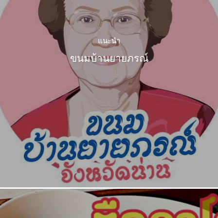
แนะนำ
ขนมบ้านยายภรณ์