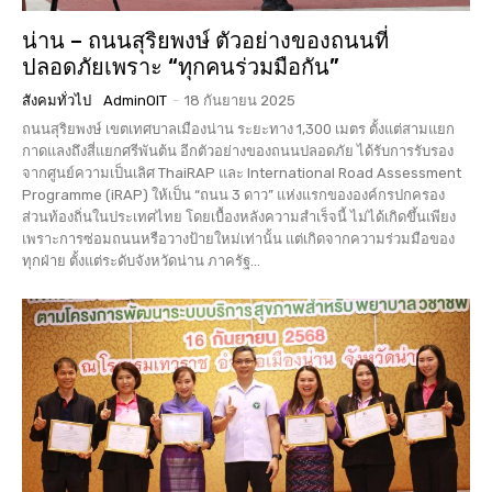
น่าน – ถนนสุริยพงษ์ ตัวอย่างของถนนที่
ปลอดภัยเพราะ “ทุกคนร่วมมือกัน”
สังคมทั่วไป
AdminOIT
-
18 กันยายน 2025
ถนนสุริยพงษ์ เขตเทศบาลเมืองน่าน ระยะทาง 1,300 เมตร ตั้งแต่สามแยก
กาดแลงถึงสี่แยกศรีพันต้น อีกตัวอย่างของถนนปลอดภัย ได้รับการรับรอง
จากศูนย์ความเป็นเลิศ ThaiRAP และ International Road Assessment
Programme (iRAP) ให้เป็น “ถนน 3 ดาว” แห่งแรกขององค์กรปกครอง
ส่วนท้องถิ่นในประเทศไทย โดยเบื้องหลังความสำเร็จนี้ ไม่ได้เกิดขึ้นเพียง
เพราะการซ่อมถนนหรือวางป้ายใหม่เท่านั้น แต่เกิดจากความร่วมมือของ
ทุกฝ่าย ตั้งแต่ระดับจังหวัดน่าน ภาครัฐ...