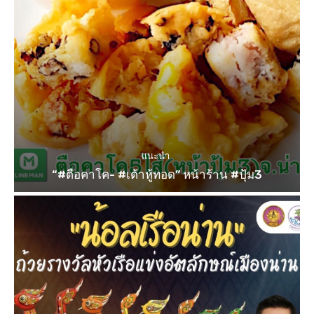
แนะนำ
“#ตือคาโค- #เต้าหู้ทอด” หน้าร้าน #ปุ้ม3