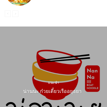
แนะนำ
น่านนะ ก๋วยเตี๋ยวเรืออยุธยา