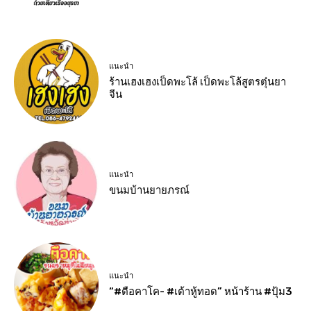
แนะนำ
ร้านเฮงเฮงเป็ดพะโล้ เป็ดพะโล้สูตรตุ๋นยา
จีน
แนะนำ
ขนมบ้านยายภรณ์
แนะนำ
“#ตือคาโค- #เต้าหู้ทอด” หน้าร้าน #ปุ้ม3