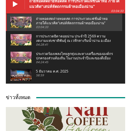
ถ่ายทอดสดถ่ายทอดสด การประกวดแฟชั่นผ้าทอ ภายใต้
แนวคิด“เสน่ห์หัตถกรรมผ้าทอเมืองน่าน”
03:04:33
ถ่ายทอดสดถ่ายทอดสด การประกวดแฟชั่นผ้าทอ
ภายใต้แนวคิด“เสน่ห์หัตถกรรมผ้าทอเมืองน่าน”
03:04:33
การประกวดธิดาดอยน่าน ประจำปี 2569 ความ
งดงามแห่งชาติพันธุ์ ณ เวทีกลางริมน้ำน่าน อ.เมือง
น่าน จ.น่าน
04:28:41
ประกวดร้องเพลงไทยลูกทุ่งและหางเครื่องขององค์กร
ปกครองส่วนท้องถิ่น ในงานประจำปีและของดีเมือง
น่าน 2569
04:24:45
5 ธันวาคม ค.ศ. 2025
58:59
งานแถลงข่าว ประเพณีแข่งเรือจังหวัดน่าน ชิงถ้วย
พระราชทานฯ (เฉลิมฉลองกฐินพระราชทาน)
ข่าวทั้งหมด
02:07:05
เชอรี่ ส่งกำลังใจน้ำท่วมเหนือ ห่วงคนที่บ้านเกิด
จ.น่าน #เชอรี่ #เชอรี่เข็มอัปสร #น้ำท่วมเหนือ #น่าน
04:11
มูลนิธิเพชรเกษมน่าน ทอดผ้าป่าสามัคคี ณ มูลนิธิ
เพชรเกษมน่าน (สำนักงานใหญ่ท่าวังผา) ปี 68