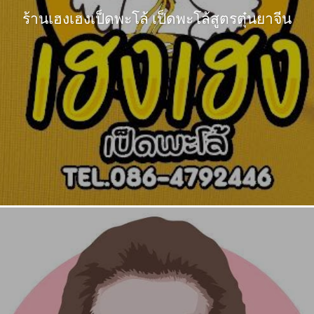
ร้านเฮงเฮงเป็ดพะโล้ เป็ดพะโล้สูตรตุ๋นยาจีน