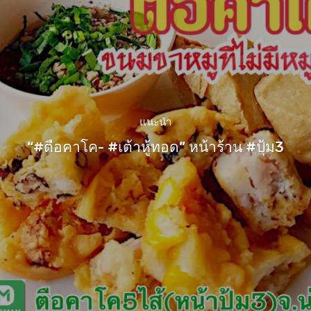
แนะนำ
“#ตือคาโค- #เต้าหู้ทอด” หน้าร้าน #ปุ้ม3