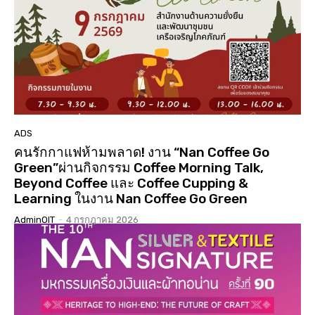
01:01:17
นมัสการสรงน้ำองค์พระบรมสารีริกธาตุ 3 แผ่นดิน ปี
2568 วัดเจดีย์ ต.ดู่ใต้ อ.เมือง จ.น่าน
02:07:34
ประกวดเทพีสงกรานต์คิมหันต์ฤดู น่านนครประจำปี
2568( จัดงาน 14 เมษายน 68 )( LGBTQ )
04:23:07
“#เสน่หา #มนตรา #น่านนครา #เมืองเก่ามีชีวิต”
#เทศกาลไฟกลางเมืองเก่าน่าน #จุดประกายสู่เมือง
มรดกโลก
06:39
ADS
คนรักกาแฟห้ามพลาด! งาน “Nan Coffee Go
Green”ผ่านกิจกรรม Coffee Morning Talk,
Beyond Coffee และ Coffee Cupping &
Learning ในงาน Nan Coffee Go Green
AdminOIT
-
4 กรกฎาคม 2026