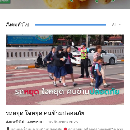
สังคมทั่วไป
All
รถหยุด ใจหยุด คนข้ามปลอดภัย
สังคมทั่วไป
AdminOIT
-
18 กันยายน 2025
รถหยุด ใจหยุด คนข้ามปลอดภัย
ทุกทางแยกคือจุดร่วมของชีวิต การ