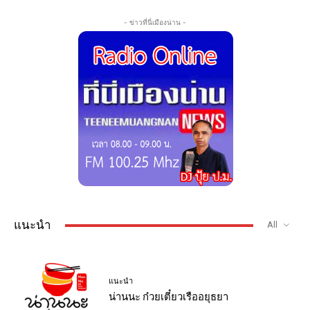
- ข่าวที่นี่เมืองน่าน -
แนะนำ
All
แนะนำ
น่านนะ ก๋วยเตี๋ยวเรืออยุธยา