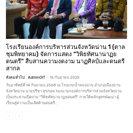
โรงเรียนองค์การบริหารส่วนจังหวัดน่าน 1 (ตาล
ชุมพิทยาคม) จัดการแสดง “วิพิธทัศนานาฏย
ดนตรี” สืบสานความงดงาม นาฏศิลป์และดนตรี
สากล
สังคมทั่วไป
AdminOIT
-
16 กันยายน 2025
วันอาทิตย์ที่ 14 กันยายน 2568 ณ โรงแรมน้ำทองน่าน อำเภอเมืองน่าน
จังหวัดน่าน นายปรีชา สุขรอด รองนายกองค์การบริหารส่วนจังหวัดน่าน
เป็นประธานเปิดงาน “วิพิธทัศนานาฏยดนตรี” ภายใต้หลักสูตรพัฒนา ผู้
เรียนสู่ความเป็นเลิศด้านดนตรี...