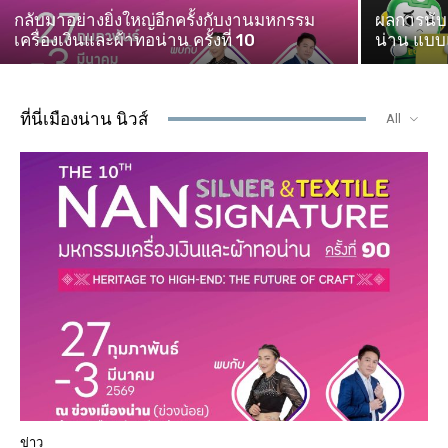
กลับมาอย่างยิ่งใหญ่อีกครั้งกับงานมหกรรม
ผลการนับค
เครื่องเงินและผ้าทอน่าน ครั้งที่ 10
น่าน แบบแ
ที่นี่เมืองน่าน นิวส์
All
ข่าว