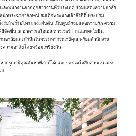
หารและพนักงานจากทุกสายงานทั่วประเทศ ร่วมแสดงความอาลัย
งหน้าพระฉายาลักษณ์ สมเด็จพระนางเจ้าสิริกิติ์ พระบรม
ั่งร่มโพธิ์ร่มไทรของแผ่นดิน เป็นศูนย์รวมแห่งความรัก ความ
ีจัดขึ้น ณ อาคารเอไอเอส ทาวเวอร์ 1 ถนนพหลโยธิน
วามอาลัยและสำนึกในพระมหากรุณาธิคุณ พร้อมสำนักงาน
ดงความอาลัยโดยพร้อมเพรียงกัน
กรุณาธิคุณอันหาที่สุดมิได้ และขอร่วมใจสืบสานแนวพระ
ไป