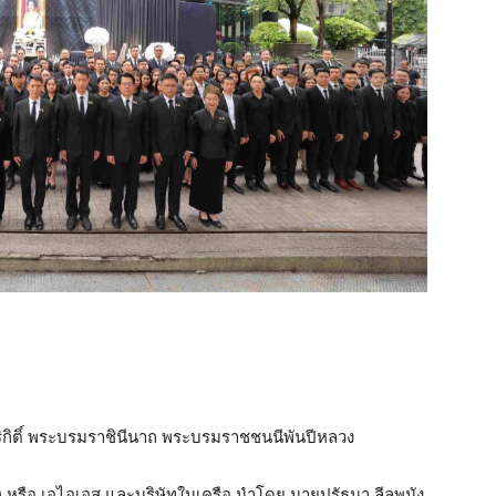
ิกิติ์ พระบรมราชินีนาถ พระบรมราชชนนีพันปีหลวง
น) หรือ เอไอเอส และบริษัทในเครือ นำโดย นายปรัธนา ลีลพนัง