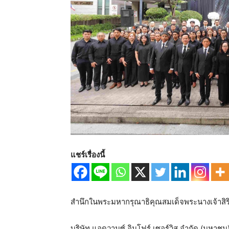
แชร์เรื่องนี้
สำนึกในพระมหากรุณาธิคุณสมเด็จพระนางเจ้าสิร
บริษัท แอดวานซ์ อินโฟร์ เซอร์วิส จำกัด (มหาช