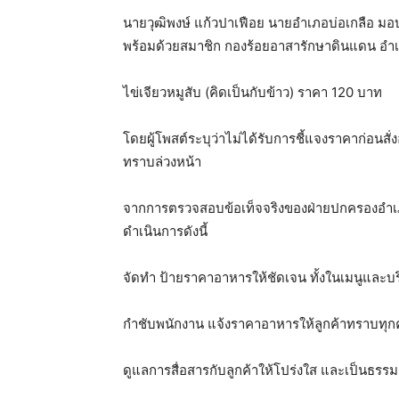
นายวุฒิพงษ์ แก้วปาเฟือย นายอำเภอบ่อเกลือ ม
พร้อมด้วยสมาชิก กองร้อยอาสารักษาดินแดน อำเภอ
ไข่เจียวหมูสับ (คิดเป็นกับข้าว) ราคา 120 บาท
โดยผู้โพสต์ระบุว่าไม่ได้รับการชี้แจงราคาก่อนสั
ทราบล่วงหน้า
จากการตรวจสอบข้อเท็จจริงของฝ่ายปกครองอำเภอ
ดำเนินการดังนี้
จัดทำ ป้ายราคาอาหารให้ชัดเจน ทั้งในเมนูและ
กำชับพนักงาน แจ้งราคาอาหารให้ลูกค้าทราบทุกคร
ดูแลการสื่อสารกับลูกค้าให้โปร่งใส และเป็นธรรมต