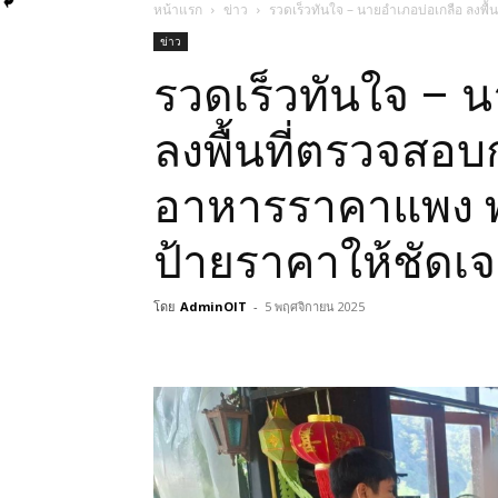
หน้าแรก
ข่าว
รวดเร็วทันใจ – นายอำเภอบ่อเกลือ ลงพ
ข่าว
รวดเร็วทันใจ – 
ลงพื้นที่ตรวจสอบ
อาหารราคาแพง พ
ป้ายราคาให้ชัดเ
โดย
AdminOIT
-
5 พฤศจิกายน 2025