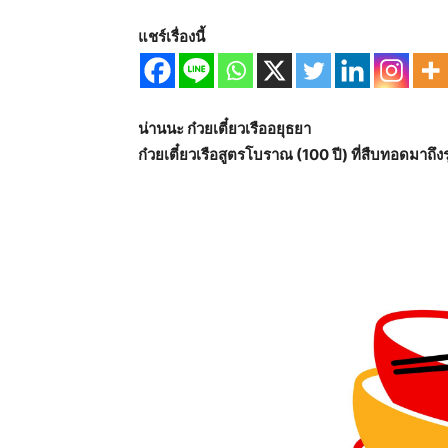
แชร์เรื่องนี้
น่านนะ ก๋วยเตี๋ยวเรืออยุธยา
ก๋วยเตี๋ยวเรือสูตรโบราณ (100 ปี) ที่สืบทอดมาถึงรุ่