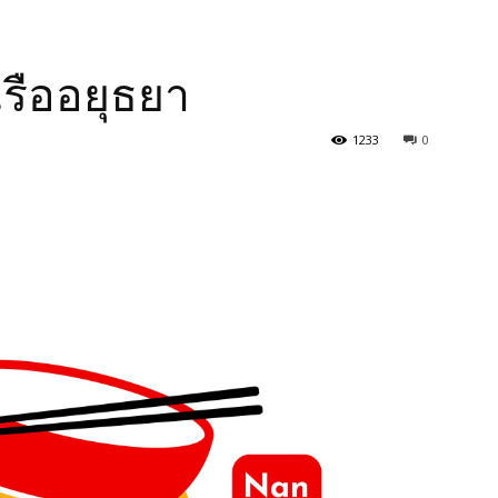
วเรืออยุธยา
1233
0