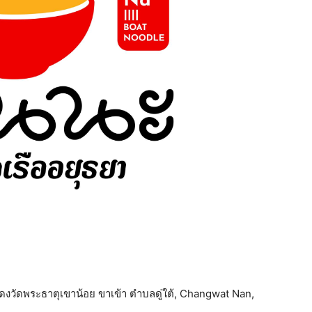
ไฟแดงวัดพระธาตุเขาน้อย ขาเข้า ตำบลดู่ใต้, Changwat Nan,